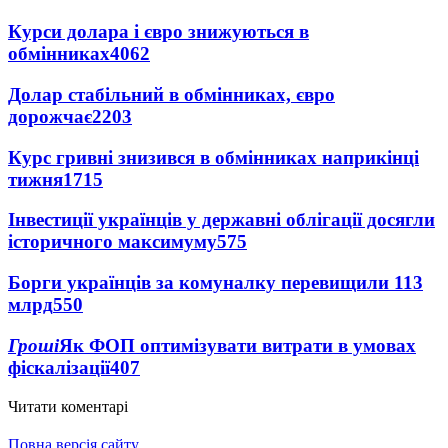
Курси долара і євро знижуються в
обмінниках
4062
Долар стабільний в обмінниках, євро
дорожчає
2203
Курс гривні знизився в обмінниках наприкінці
тижня
1715
Інвестиції українців у державні облігації досягли
історичного максимуму
575
Борги українців за комуналку перевищили 113
млрд
550
Гроші
Як ФОП оптимізувати витрати в умовах
фіскалізації
407
Читати коментарі
Повна версія сайту