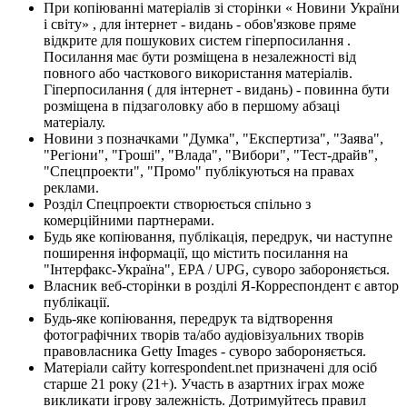
При копіюванні матеріалів зі сторінки « Новини України
і світу» , для інтернет - видань - обов'язкове пряме
відкрите для пошукових систем гіперпосилання .
Посилання має бути розміщена в незалежності від
повного або часткового використання матеріалів.
Гіперпосилання ( для інтернет - видань) - повинна бути
розміщена в підзаголовку або в першому абзаці
матеріалу.
Новини з позначками "Думка", "Експертиза", "Заява",
"Регіони", "Гроші", "Влада", "Вибори", "Тест-драйв",
"Спецпроекти", "Промо" публікуються на правах
реклами.
Розділ Спецпроекти створюється спільно з
комерційними партнерами.
Будь яке копіювання, публікація, передрук, чи наступне
поширення інформації, що містить посилання на
"Інтерфакс-Україна", EPA / UPG, суворо забороняється.
Власник веб-сторінки в розділі Я-Корреспондент є автор
публікації.
Будь-яке копіювання, передрук та відтворення
фотографічних творів та/або аудіовізуальних творів
правовласника Getty Images - суворо забороняється.
Матеріали сайту korrespondent.net призначені для осіб
старше 21 року (21+). Участь в азартних іграх може
викликати ігрову залежність. Дотримуйтесь правил