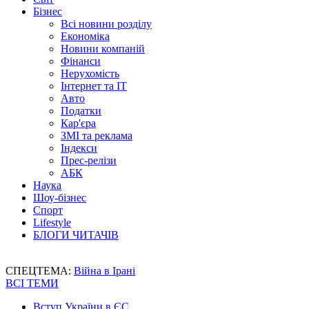
Бізнес
Всі новини розділу
Економіка
Новини компаній
Фінанси
Нерухомість
Інтернет та IT
Авто
Податки
Кар'єра
ЗМІ та реклама
Індекси
Прес-релізи
АБК
Наука
Шоу-бізнес
Спорт
Lifestyle
БЛОГИ ЧИТАЧІВ
СПЕЦТЕМА:
Війна в Ірані
ВСІ ТЕМИ
Вступ України в ЄС