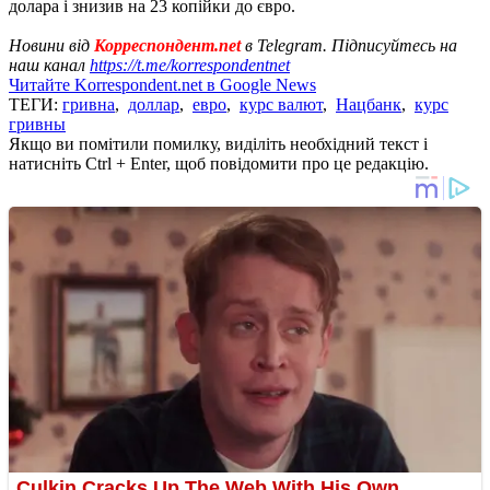
долара і знизив на 23 копійки до євро.
Новини від
Корреспондент.net
в Telegram. Підписуйтесь на
наш канал
https://t.me/korrespondentnet
Читайте Korrespondent.net в Google News
ТЕГИ:
гривна
,
доллар
,
евро
,
курс валют
,
Нацбанк
,
курс
гривны
Якщо ви помітили помилку, виділіть необхідний текст і
натисніть Ctrl + Enter, щоб повідомити про це редакцію.