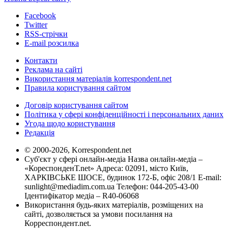
Facebook
Twitter
RSS-стрічки
E-mail розсилка
Контакти
Реклама на сайті
Використання матеріалів korrespondent.net
Правила користування сайтом
Договір користування сайтом
Політика у сфері конфіденційності і персональних даних
Угода щодо користування
Редакція
© 2000-2026, Korrespondent.net
Суб'єкт у сфері онлайн-медіа Назва онлайн-медіа –
«КореспонденТ.net» Адреса: 02091, місто Київ,
ХАРКІВСЬКЕ ШОСЕ, будинок 172-Б, офіс 208/1 E-mail:
sunlight@mediadim.com.ua
Телефон: 044-205-43-00
Ідентифікатор медіа – R40-06068
Використання будь-яких матеріалів, розміщених на
сайті, дозволяється за умови посилання на
Корреспондент.net.