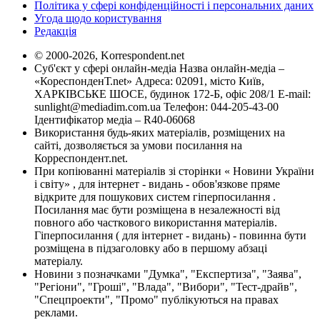
Політика у сфері конфіденційності і персональних даних
Угода щодо користування
Редакція
© 2000-2026, Korrespondent.net
Суб'єкт у сфері онлайн-медіа Назва онлайн-медіа –
«КореспонденТ.net» Адреса: 02091, місто Київ,
ХАРКІВСЬКЕ ШОСЕ, будинок 172-Б, офіс 208/1 E-mail:
sunlight@mediadim.com.ua
Телефон: 044-205-43-00
Ідентифікатор медіа – R40-06068
Використання будь-яких матеріалів, розміщених на
сайті, дозволяється за умови посилання на
Корреспондент.net.
При копіюванні матеріалів зі сторінки « Новини України
і світу» , для інтернет - видань - обов'язкове пряме
відкрите для пошукових систем гіперпосилання .
Посилання має бути розміщена в незалежності від
повного або часткового використання матеріалів.
Гіперпосилання ( для інтернет - видань) - повинна бути
розміщена в підзаголовку або в першому абзаці
матеріалу.
Новини з позначками "Думка", "Експертиза", "Заява",
"Регіони", "Гроші", "Влада", "Вибори", "Тест-драйв",
"Спецпроекти", "Промо" публікуються на правах
реклами.