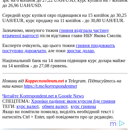
зріс на 6 копійок до 27,22 UAH/USD, курс купівлі на 7 копійок
до 26,96 UAH/USD.
Середній курс купівлі євро підвищився на 15 копійок до 30,25
UAH/EUR, курс продажу на 11 копійок - до 30,80 UAH/EUR.
Зазначимо, минулого тижня
гривня відіграла частину
втраченої вартості
після відставки глави НБУ Якова Смолія.
Експерти очікують, що цього тижня
гривня продовжить
поступово дорожчати
, але поки
зростає долар.
Національний банк на 14 липня підвищив курс долара майже
на 14 копійок - до 27,08 гривень.
Новини від
Корреспондент.net
в Telegram. Підписуйтесь на
наш канал
https://t.me/korrespondentnet
Читайте Korrespondent.net в Google News
СПЕЦТЕМА:
Хроніки падіння: яким курсом йде гривня
ТЕГИ:
курс валют
,
обмен валют
,
курс гривны
Якщо ви помітили помилку, виділіть необхідний текст і
натисніть Ctrl + Enter, щоб повідомити про це редакцію.