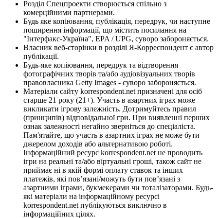
Розділ Спецпроекти створюється спільно з
комерційними партнерами.
Будь яке копіювання, публікація, передрук, чи наступне
поширення інформації, що містить посилання на
"Інтерфакс-Україна", EPA / UPG, суворо забороняється.
Власник веб-сторінки в розділі Я-Корреспондент є автор
публікації.
Будь-яке копіювання, передрук та відтворення
фотографічних творів та/або аудіовізуальних творів
правовласника Getty Images - суворо забороняється.
Матеріали сайту korrespondent.net призначені для осіб
старше 21 року (21+). Участь в азартних іграх може
викликати ігрову залежність. Дотримуйтесь правил
(принципів) відповідальної гри. При виявленні перших
ознак залежності негайно зверніться до спеціаліста.
Пам'ятайте, що участь в азартних іграх не може бути
джерелом доходів або альтернативою роботі.
Інформаційний ресурс korrespondent.net не проводить
ігри на реальні та/або віртуальні гроші, також сайт не
приймає ні в якій формі оплату ставок та інших
платежів, які пов’язані/можуть бути пов’язані з
азартними іграми, букмекерами чи тоталізаторами. Будь-
які матеріали на інформаційному ресурсі
korrespondent.net публікуються виключно в
інформаційних цілях.