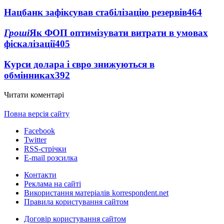
Нацбанк зафіксував стабілізацію резервів
464
Гроші
Як ФОП оптимізувати витрати в умовах
фіскалізації
405
Курси долара і євро знижуються в
обмінниках
392
Читати коментарі
Повна версія сайту
Facebook
Twitter
RSS-стрічки
E-mail розсилка
Контакти
Реклама на сайті
Використання матеріалів korrespondent.net
Правила користування сайтом
Договір користування сайтом