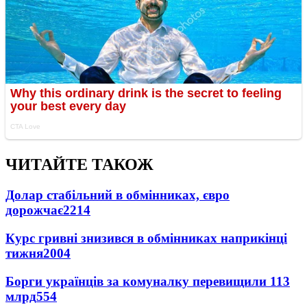
ЧИТАЙТЕ ТАКОЖ
Долар стабільний в обмінниках, євро
дорожчає
2214
Курс гривні знизився в обмінниках наприкінці
тижня
2004
Борги українців за комуналку перевищили 113
млрд
554