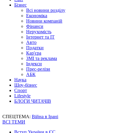
Бізнес
Всі новини розділу
Економіка
Новини компаній
Фінанси
Нерухомість
Інтернет та IT
Авто
Податки
Кар'єра
ЗМІ та реклама
Індекси
Прес-релізи
АБК
Наука
Шоу-бізнес
Спорт
Lifestyle
БЛОГИ ЧИТАЧІВ
СПЕЦТЕМА:
Війна в Ірані
ВСІ ТЕМИ
Вступ України в ЄС