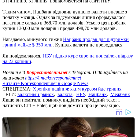
в п'ятницю, 31 липня, повідомляється на сайті НБУ.
Таким чином, Нацбанк відновив купівлю валюти вперше з
початку місяця. Однак за підсумками липня сформувалося
негативне сальдо в 368,70 млн доларів. Усього центробанк
купив 130,00 млн доларів і продав 498,70 млн доларів.
Нагадаємо, минулого тижня
Нацбанк продав для підтримки
гривні майже $ 350 млн
. Купівля валюти не проводилася.
Як повідомлялося,
НБУ підняв курс євро на понеділок відразу
на 23 копійки
.
Новини від
Корреспондент.net
в Telegram. Підписуйтесь на
наш канал
https://t.me/korrespondentnet
Читайте Korrespondent.net в Google News
СПЕЦТЕМА:
Хроніки падіння: яким курсом йде гривня
ТЕГИ:
валютный рынок
,
валюта
,
НБУ
,
Нацбанк
,
Межбанк
Якщо ви помітили помилку, виділіть необхідний текст і
натисніть Ctrl + Enter, щоб повідомити про це редакцію.