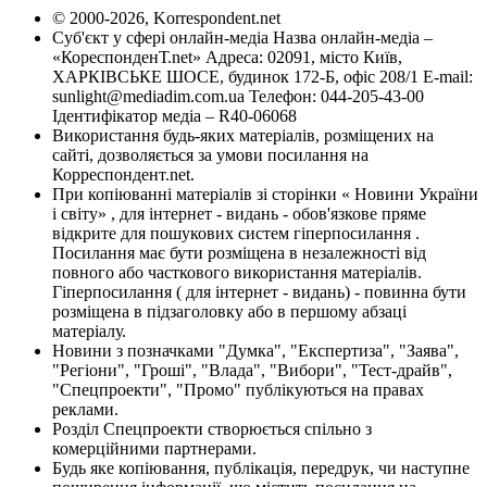
© 2000-2026, Korrespondent.net
Суб'єкт у сфері онлайн-медіа Назва онлайн-медіа –
«КореспонденТ.net» Адреса: 02091, місто Київ,
ХАРКІВСЬКЕ ШОСЕ, будинок 172-Б, офіс 208/1 E-mail:
sunlight@mediadim.com.ua
Телефон: 044-205-43-00
Ідентифікатор медіа – R40-06068
Використання будь-яких матеріалів, розміщених на
сайті, дозволяється за умови посилання на
Корреспондент.net.
При копіюванні матеріалів зі сторінки « Новини України
і світу» , для інтернет - видань - обов'язкове пряме
відкрите для пошукових систем гіперпосилання .
Посилання має бути розміщена в незалежності від
повного або часткового використання матеріалів.
Гіперпосилання ( для інтернет - видань) - повинна бути
розміщена в підзаголовку або в першому абзаці
матеріалу.
Новини з позначками "Думка", "Експертиза", "Заява",
"Регіони", "Гроші", "Влада", "Вибори", "Тест-драйв",
"Спецпроекти", "Промо" публікуються на правах
реклами.
Розділ Спецпроекти створюється спільно з
комерційними партнерами.
Будь яке копіювання, публікація, передрук, чи наступне