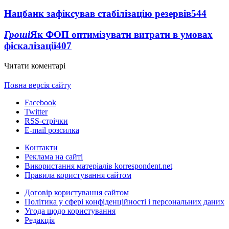
Нацбанк зафіксував стабілізацію резервів
544
Гроші
Як ФОП оптимізувати витрати в умовах
фіскалізації
407
Читати коментарі
Повна версія сайту
Facebook
Twitter
RSS-стрічки
E-mail розсилка
Контакти
Реклама на сайті
Використання матеріалів korrespondent.net
Правила користування сайтом
Договір користування сайтом
Політика у сфері конфіденційності і персональних даних
Угода щодо користування
Редакція