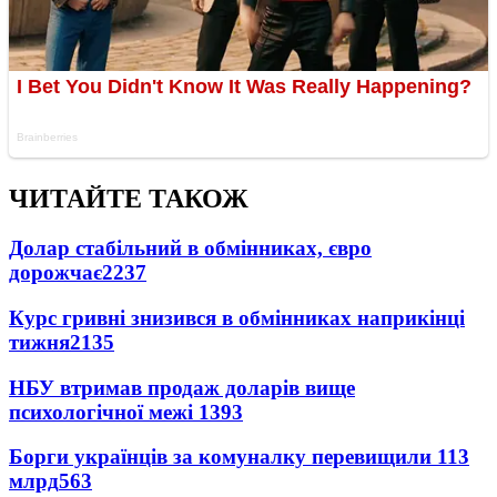
ЧИТАЙТЕ ТАКОЖ
Долар стабільний в обмінниках, євро
дорожчає
2237
Курс гривні знизився в обмінниках наприкінці
тижня
2135
НБУ втримав продаж доларів вище
психологічної межі
1393
Борги українців за комуналку перевищили 113
млрд
563