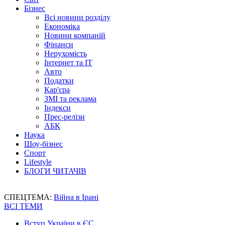
Бізнес
Всі новини розділу
Економіка
Новини компаній
Фінанси
Нерухомість
Інтернет та IT
Авто
Податки
Кар'єра
ЗМІ та реклама
Індекси
Прес-релізи
АБК
Наука
Шоу-бізнес
Спорт
Lifestyle
БЛОГИ ЧИТАЧІВ
СПЕЦТЕМА:
Війна в Ірані
ВСІ ТЕМИ
Вступ України в ЄС