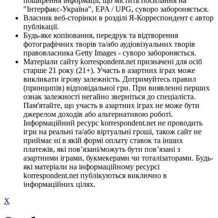
поширення інформації, що містить посилання на
"Інтерфакс-Україна", EPA / UPG, суворо забороняється.
Власник веб-сторінки в розділі Я-Корреспондент є автор
публікації.
Будь-яке копіювання, передрук та відтворення
фотографічних творів та/або аудіовізуальних творів
правовласника Getty Images - суворо забороняється.
Матеріали сайту korrespondent.net призначені для осіб
старше 21 року (21+). Участь в азартних іграх може
викликати ігрову залежність. Дотримуйтесь правил
(принципів) відповідальної гри. При виявленні перших
ознак залежності негайно зверніться до спеціаліста.
Пам'ятайте, що участь в азартних іграх не може бути
джерелом доходів або альтернативою роботі.
Інформаційний ресурс korrespondent.net не проводить
ігри на реальні та/або віртуальні гроші, також сайт не
приймає ні в якій формі оплату ставок та інших
платежів, які пов’язані/можуть бути пов’язані з
азартними іграми, букмекерами чи тоталізаторами. Будь-
які матеріали на інформаційному ресурсі
korrespondent.net публікуються виключно в
інформаційних цілях.
X