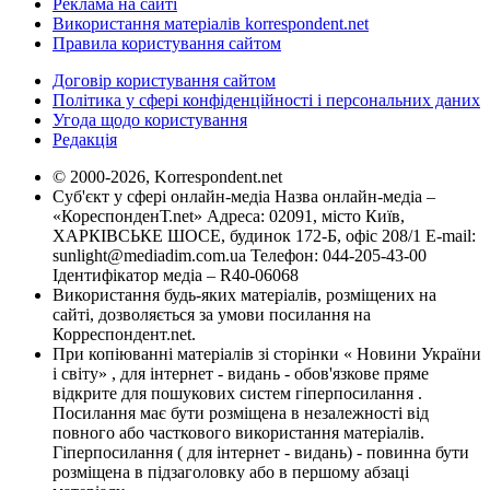
Реклама на сайті
Використання матеріалів korrespondent.net
Правила користування сайтом
Договір користування сайтом
Політика у сфері конфіденційності і персональних даних
Угода щодо користування
Редакція
© 2000-2026, Korrespondent.net
Суб'єкт у сфері онлайн-медіа Назва онлайн-медіа –
«КореспонденТ.net» Адреса: 02091, місто Київ,
ХАРКІВСЬКЕ ШОСЕ, будинок 172-Б, офіс 208/1 E-mail:
sunlight@mediadim.com.ua
Телефон: 044-205-43-00
Ідентифікатор медіа – R40-06068
Використання будь-яких матеріалів, розміщених на
сайті, дозволяється за умови посилання на
Корреспондент.net.
При копіюванні матеріалів зі сторінки « Новини України
і світу» , для інтернет - видань - обов'язкове пряме
відкрите для пошукових систем гіперпосилання .
Посилання має бути розміщена в незалежності від
повного або часткового використання матеріалів.
Гіперпосилання ( для інтернет - видань) - повинна бути
розміщена в підзаголовку або в першому абзаці