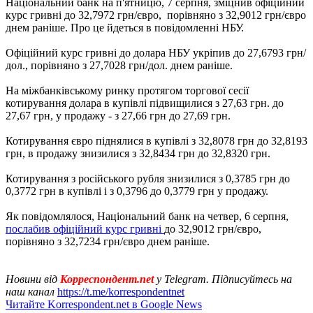
Національний банк на п'ятницю, 7 серпня, зміцнив офіційний
курс гривні до 32,7972 грн/євро, порівняно з 32,9012 грн/євро
днем ​​раніше. Про це йдеться в повідомленні НБУ.
Офіційний курс гривні до долара НБУ укріпив до 27,6793 грн/
дол., порівняно з 27,7028 грн/дол. днем раніше.
На міжбанківському ринку протягом торгової сесії
котирування долара в купівлі підвищилися з 27,63 грн. до
27,67 грн, у продажу - з 27,66 грн до 27,69 грн.
Котирування євро піднялися в купівлі з 32,8078 грн до 32,8193
грн, в продажу знизилися з 32,8434 грн до 32,8320 грн.
Котирування з російського рубля знизилися з 0,3785 грн до
0,3772 грн в купівлі і з 0,3796 до 0,3779 грн у продажу.
Як повідомлялося, Національний банк на четвер, 6 серпня,
послабив офіційний курс гривні
до 32,9012 грн/євро,
порівняно з 32,7234 грн/євро днем ​​раніше.
Новини від
Корреспондент.net
у Telegram. Підписуйтесь на
наш канал
https://t.me/korrespondentnet
Читайте Korrespondent.net в Google News