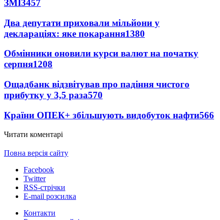
ЗМІ
3457
Два депутати приховали мільйони у
деклараціях: яке покарання
1380
Обмінники оновили курси валют на початку
серпня
1208
Ощадбанк відзвітував про падіння чистого
прибутку у 3,5 раза
570
Країни ОПЕК+ збільшують видобуток нафти
566
Читати коментарі
Повна версія сайту
Facebook
Twitter
RSS-стрічки
E-mail розсилка
Контакти