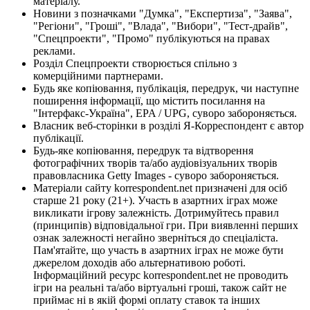
матеріалу.
Новини з позначками "Думка", "Експертиза", "Заява",
"Регіони", "Гроші", "Влада", "Вибори", "Тест-драйв",
"Спецпроекти", "Промо" публікуються на правах
реклами.
Розділ Спецпроекти створюється спільно з
комерційними партнерами.
Будь яке копіювання, публікація, передрук, чи наступне
поширення інформації, що містить посилання на
"Інтерфакс-Україна", EPA / UPG, суворо забороняється.
Власник веб-сторінки в розділі Я-Корреспондент є автор
публікації.
Будь-яке копіювання, передрук та відтворення
фотографічних творів та/або аудіовізуальних творів
правовласника Getty Images - суворо забороняється.
Матеріали сайту korrespondent.net призначені для осіб
старше 21 року (21+). Участь в азартних іграх може
викликати ігрову залежність. Дотримуйтесь правил
(принципів) відповідальної гри. При виявленні перших
ознак залежності негайно зверніться до спеціаліста.
Пам'ятайте, що участь в азартних іграх не може бути
джерелом доходів або альтернативою роботі.
Інформаційний ресурс korrespondent.net не проводить
ігри на реальні та/або віртуальні гроші, також сайт не
приймає ні в якій формі оплату ставок та інших