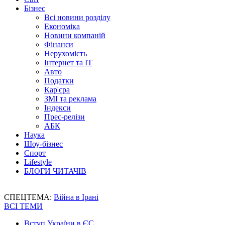
Бізнес
Всі новини розділу
Економіка
Новини компаній
Фінанси
Нерухомість
Інтернет та IT
Авто
Податки
Кар'єра
ЗМІ та реклама
Індекси
Прес-релізи
АБК
Наука
Шоу-бізнес
Спорт
Lifestyle
БЛОГИ ЧИТАЧІВ
СПЕЦТЕМА:
Війна в Ірані
ВСІ ТЕМИ
Вступ України в ЄС