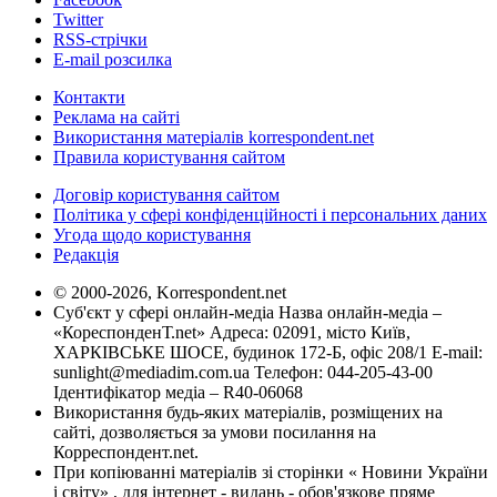
Twitter
RSS-стрічки
E-mail розсилка
Контакти
Реклама на сайті
Використання матеріалів korrespondent.net
Правила користування сайтом
Договір користування сайтом
Політика у сфері конфіденційності і персональних даних
Угода щодо користування
Редакція
© 2000-2026, Korrespondent.net
Суб'єкт у сфері онлайн-медіа Назва онлайн-медіа –
«КореспонденТ.net» Адреса: 02091, місто Київ,
ХАРКІВСЬКЕ ШОСЕ, будинок 172-Б, офіс 208/1 E-mail:
sunlight@mediadim.com.ua
Телефон: 044-205-43-00
Ідентифікатор медіа – R40-06068
Використання будь-яких матеріалів, розміщених на
сайті, дозволяється за умови посилання на
Корреспондент.net.
При копіюванні матеріалів зі сторінки « Новини України
і світу» , для інтернет - видань - обов'язкове пряме