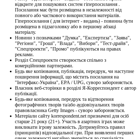
відкрите для пошукових систем гіперпосилання .
Посилання має бути розміщена в незалежності від
повного або часткового використання матеріалів.
Гіперпосилання ( для інтернет - видань) - повинна бути
розміщена в підзаголовку або в першому абзаці
матеріалу.
Новини з позначками "Думка", "Експертиза", "Заява",
"Регіони", "Гроші", "Влада", "Вибори", "Тест-драйв",
"Спецпроекти", "Промо" публікуються на правах
реклами.
Розділ Спецпроекти створюється спільно з
комерційними партнерами.
Будь яке копіювання, публікація, передрук, чи наступне
поширення інформації, що містить посилання на
"Інтерфакс-Україна", EPA / UPG, суворо забороняється.
Власник веб-сторінки в розділі Я-Корреспондент є автор
публікації.
Будь-яке копіювання, передрук та відтворення
фотографічних творів та/або аудіовізуальних творів
правовласника Getty Images - суворо забороняється.
Матеріали сайту korrespondent.net призначені для осіб
старше 21 року (21+). Участь в азартних іграх може
викликати ігрову залежність. Дотримуйтесь правил
(принципів) відповідальної гри. При виявленні перших
ознак залежності негайно зверніться до спеціаліста.