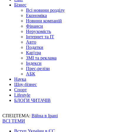
Бізнес
Всі новини розділу
Економіка
Новини компаній
Фінанси
Нерухомість
Інтернет та IT
Авто
Податки
Кар'єра
ЗМІ та реклама
Індекси
Прес-релізи
АБК
Наука
Шоу-бізнес
Спорт
Lifestyle
БЛОГИ ЧИТАЧІВ
СПЕЦТЕМА:
Війна в Ірані
ВСІ ТЕМИ
Вступ України в ЄС