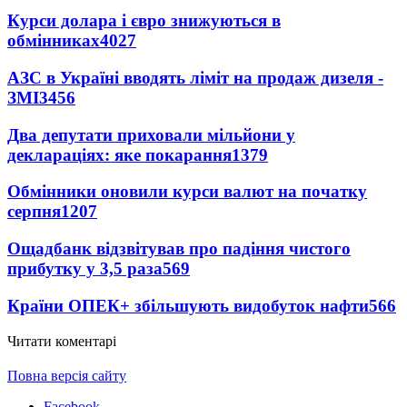
Курси долара і євро знижуються в
обмінниках
4027
АЗС в Україні вводять ліміт на продаж дизеля -
ЗМІ
3456
Два депутати приховали мільйони у
деклараціях: яке покарання
1379
Обмінники оновили курси валют на початку
серпня
1207
Ощадбанк відзвітував про падіння чистого
прибутку у 3,5 раза
569
Країни ОПЕК+ збільшують видобуток нафти
566
Читати коментарі
Повна версія сайту
Facebook