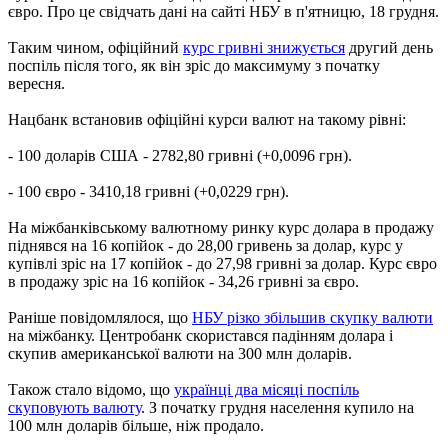
євро. Про це свідчать дані на сайті НБУ в п'ятницю, 18 грудня.
Таким чином, офіційний
курс гривні знижується
другий день
поспіль після того, як він зріс до максимуму з початку
вересня.
Нацбанк встановив офіційні курси валют на такому рівні:
- 100 доларів США - 2782,80 гривні (+0,0096 грн).
- 100 євро - 3410,18 гривні (+0,0229 грн).
На міжбанківському валютному ринку курс долара в продажу
піднявся на 16 копійок - до 28,00 гривень за долар, курс у
купівлі зріс на 17 копійок - до 27,98 гривні за долар. Курс євро
в продажу зріс на 16 копійок - 34,26 гривні за євро.
Раніше повідомлялося, що
НБУ різко збільшив скупку валюти
на міжбанку. Центробанк скористався падінням долара і
скупив американської валюти на 300 млн доларів.
Також стало відомо, що
українці два місяці поспіль
скуповують валюту
. З початку грудня населення купило на
100 млн доларів більше, ніж продало.