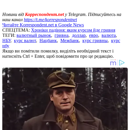
Новини від
Корреспондент.net
у Telegram. Підписуйтесь на
наш канал
https://t.me/korrespondentnet
Читайте Korrespondent.net в Google News
СПЕЦТЕМА:
Хроніки падіння: яким курсом йде гривня
ТЕГИ:
валютный рынок
,
гривна
,
доллар
,
евро
,
валюта
,
НБУ
,
курс валют
,
Нацбанк
,
Межбанк
,
курс гривны
,
курс
нбу
Якщо ви помітили помилку, виділіть необхідний текст і
натисніть Ctrl + Enter, щоб повідомити про це редакцію.