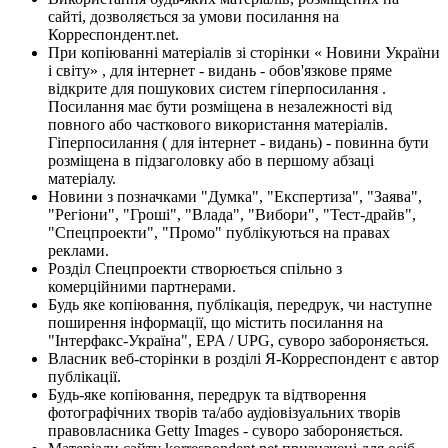
сайті, дозволяється за умови посилання на
Корреспондент.net.
При копіюванні матеріалів зі сторінки « Новини України
і світу» , для інтернет - видань - обов'язкове пряме
відкрите для пошукових систем гіперпосилання .
Посилання має бути розміщена в незалежності від
повного або часткового використання матеріалів.
Гіперпосилання ( для інтернет - видань) - повинна бути
розміщена в підзаголовку або в першому абзаці
матеріалу.
Новини з позначками "Думка", "Експертиза", "Заява",
"Регіони", "Гроші", "Влада", "Вибори", "Тест-драйв",
"Спецпроекти", "Промо" публікуються на правах
реклами.
Розділ Спецпроекти створюється спільно з
комерційними партнерами.
Будь яке копіювання, публікація, передрук, чи наступне
поширення інформації, що містить посилання на
"Інтерфакс-Україна", EPA / UPG, суворо забороняється.
Власник веб-сторінки в розділі Я-Корреспондент є автор
публікації.
Будь-яке копіювання, передрук та відтворення
фотографічних творів та/або аудіовізуальних творів
правовласника Getty Images - суворо забороняється.