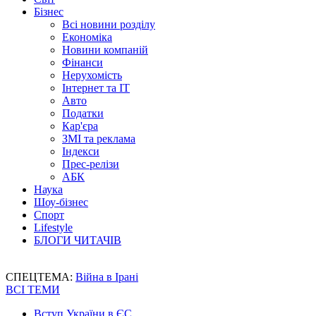
Бізнес
Всі новини розділу
Економіка
Новини компаній
Фінанси
Нерухомість
Інтернет та IT
Авто
Податки
Кар'єра
ЗМІ та реклама
Індекси
Прес-релізи
АБК
Наука
Шоу-бізнес
Спорт
Lifestyle
БЛОГИ ЧИТАЧІВ
СПЕЦТЕМА:
Війна в Ірані
ВСІ ТЕМИ
Вступ України в ЄС