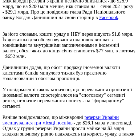
Міжнародні резерви України незначно знизилися - до $28,9
млрд, що на $200 млн менше, ніж станом на 1 січня 2021 року
- $29,1 млрд. Про це повідомив глава Ради Національного
банку Богдан Данилишин на своїй сторінці в
Facebook
.
За його словами, кошти уряду в НБУ перевищують $1,8 млрд.
Їх достатньо для обслуговування планових виплат за
зовнішніми та внутрішніми запозиченнями в іноземній
валюті, обсяг яких до кінця січня становить $77 млн, в лютому
- $652 млн.
Данилишин додав, що обсяг продажу іноземної валюти
клієнтами банків минулого тижня був практично
збалансований з обсягом пропозиції.
У повідомленні також зазначено, що переважання пропозиції
іноземної валюти спостерігалося на "спотовому" сегменті
ринку, незначне переважання попиту - на "форвардному"
сегменті.
Раніше повідомлялося, що міжнародні
резерви України
зменшувалися три місяці поспіль
- до $26,1 млрд у листопаді.
Однак у грудні резерви України зросли майже на $3 млрд
завдяки значному рівню надходжень на користь уряду, а також