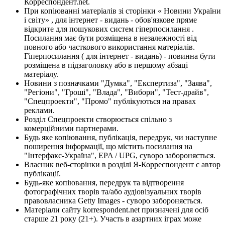
Корреспондент.net.
При копіюванні матеріалів зі сторінки « Новини України
і світу» , для інтернет - видань - обов'язкове пряме
відкрите для пошукових систем гіперпосилання .
Посилання має бути розміщена в незалежності від
повного або часткового використання матеріалів.
Гіперпосилання ( для інтернет - видань) - повинна бути
розміщена в підзаголовку або в першому абзаці
матеріалу.
Новини з позначками "Думка", "Експертиза", "Заява",
"Регіони", "Гроші", "Влада", "Вибори", "Тест-драйв",
"Спецпроекти", "Промо" публікуються на правах
реклами.
Розділ Спецпроекти створюється спільно з
комерційними партнерами.
Будь яке копіювання, публікація, передрук, чи наступне
поширення інформації, що містить посилання на
"Інтерфакс-Україна", EPA / UPG, суворо забороняється.
Власник веб-сторінки в розділі Я-Корреспондент є автор
публікації.
Будь-яке копіювання, передрук та відтворення
фотографічних творів та/або аудіовізуальних творів
правовласника Getty Images - суворо забороняється.
Матеріали сайту korrespondent.net призначені для осіб
старше 21 року (21+). Участь в азартних іграх може