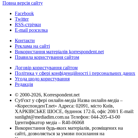
Повна версія сайту
Facebook
Twitter
RSS-стрічки
E-mail розсилка
Контакти
Реклама на сайті
Використання матеріалів korrespondent.net
Правила користування сайтом
Договір користування сайтом
Політика у сфері конфіденційності і персональних даних
Угода щодо користування
Редакція
© 2000-2026, Korrespondent.net
Суб'єкт у сфері онлайн-медіа Назва онлайн-медіа –
«КореспонденТ.net» Адреса: 02091, місто Київ,
ХАРКІВСЬКЕ ШОСЕ, будинок 172-Б, офіс 208/1 E-mail:
sunlight@mediadim.com.ua
Телефон: 044-205-43-00
Ідентифікатор медіа – R40-06068
Використання будь-яких матеріалів, розміщених на
сайті, дозволяється за умови посилання на