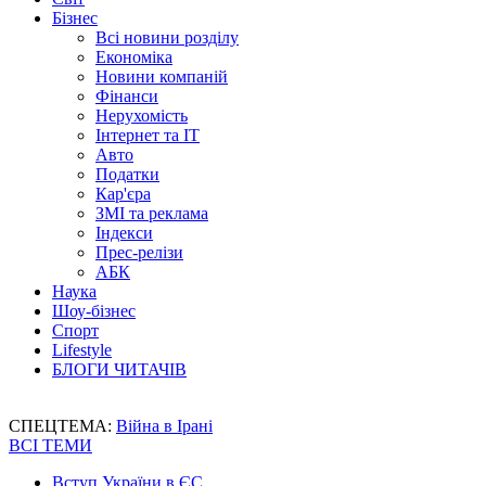
Бізнес
Всі новини розділу
Економіка
Новини компаній
Фінанси
Нерухомість
Інтернет та IT
Авто
Податки
Кар'єра
ЗМІ та реклама
Індекси
Прес-релізи
АБК
Наука
Шоу-бізнес
Спорт
Lifestyle
БЛОГИ ЧИТАЧІВ
СПЕЦТЕМА:
Війна в Ірані
ВСІ ТЕМИ
Вступ України в ЄС