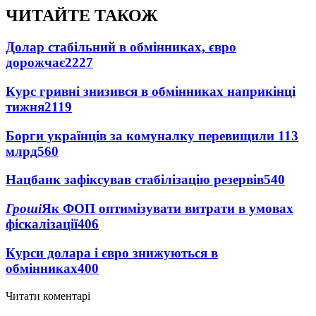
ЧИТАЙТЕ ТАКОЖ
Долар стабільний в обмінниках, євро
дорожчає
2227
Курс гривні знизився в обмінниках наприкінці
тижня
2119
Борги українців за комуналку перевищили 113
млрд
560
Нацбанк зафіксував стабілізацію резервів
540
Гроші
Як ФОП оптимізувати витрати в умовах
фіскалізації
406
Курси долара і євро знижуються в
обмінниках
400
Читати коментарі