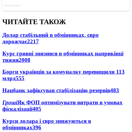
ЧИТАЙТЕ ТАКОЖ
Долар стабільний в обмінниках, євро
дорожчає
2217
Курс гривні знизився в обмінниках наприкінці
тижня
2008
Борги українців за комуналку перевищили 113
млрд
555
Нацбанк зафіксував стабілізацію резервів
483
Гроші
Як ФОП оптимізувати витрати в умовах
фіскалізації
405
Курси долара і євро знижуються в
обмінниках
396