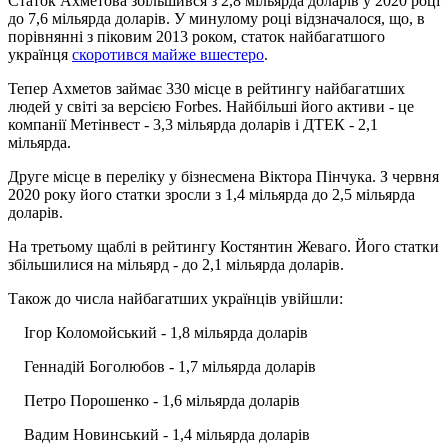
Статок Ахметова збільшився з 2,8 мільярда доларів у 2020 році
до 7,6 мільярда доларів. У минулому році відзначалося, що, в
порівнянні з піковим 2013 роком, статок найбагатшого
українця
скоротився майже вшестеро
.
Тепер Ахметов займає 330 місце в рейтингу найбагатших
людей у світі за версією Forbes. Найбільші його активи - це
компанії Метінвест - 3,3 мільярда доларів і ДТЕК - 2,1
мільярда.
Друге місце в переліку у бізнесмена Віктора Пінчука. З червня
2020 року його статки зросли з 1,4 мільярда до 2,5 мільярда
доларів.
На третьому щаблі в рейтингу Костянтин Жеваго. Його статки
збільшилися на мільярд - до 2,1 мільярда доларів.
Також до числа найбагатших українців увійшли:
Ігор Коломойський - 1,8 мільярда доларів
Геннадій Боголюбов - 1,7 мільярда доларів
Петро Порошенко - 1,6 мільярда доларів
Вадим Новинський - 1,4 мільярда доларів