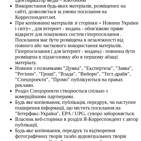
Ідентифікатор медіа – R40-06068
Використання будь-яких матеріалів, розміщених на
сайті, дозволяється за умови посилання на
Корреспондент.net.
При копіюванні матеріалів зі сторінки « Новини України
і світу» , для інтернет - видань - обов'язкове пряме
відкрите для пошукових систем гіперпосилання .
Посилання має бути розміщена в незалежності від
повного або часткового використання матеріалів.
Гіперпосилання ( для інтернет - видань) - повинна бути
розміщена в підзаголовку або в першому абзаці
матеріалу.
Новини з позначками "Думка", "Експертиза", "Заява",
"Регіони", "Гроші", "Влада", "Вибори", "Тест-драйв",
"Спецпроекти", "Промо" публікуються на правах
реклами.
Розділ Спецпроекти створюється спільно з
комерційними партнерами.
Будь яке копіювання, публікація, передрук, чи наступне
поширення інформації, що містить посилання на
"Інтерфакс-Україна", EPA / UPG, суворо забороняється.
Власник веб-сторінки в розділі Я-Корреспондент є автор
публікації.
Будь-яке копіювання, передрук та відтворення
фотографічних творів та/або аудіовізуальних творів