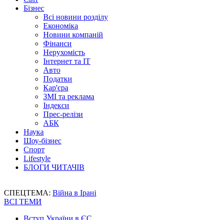
Бізнес
Всі новини розділу
Економіка
Новини компаній
Фінанси
Нерухомість
Інтернет та IT
Авто
Податки
Кар'єра
ЗМІ та реклама
Індекси
Прес-релізи
АБК
Наука
Шоу-бізнес
Спорт
Lifestyle
БЛОГИ ЧИТАЧІВ
СПЕЦТЕМА:
Війна в Ірані
ВСІ ТЕМИ
Вступ України в ЄС