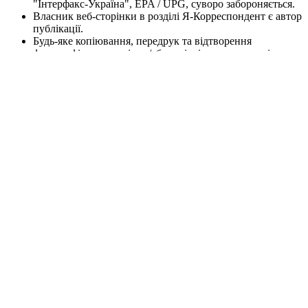
"Інтерфакс-Україна", EPA / UPG, суворо забороняється.
Власник веб-сторінки в розділі Я-Корреспондент є автор
публікації.
Будь-яке копіювання, передрук та відтворення
фотографічних творів та/або аудіовізуальних творів
правовласника Getty Images - суворо забороняється.
Матеріали сайту korrespondent.net призначені для осіб
старше 21 року (21+). Участь в азартних іграх може
викликати ігрову залежність. Дотримуйтесь правил
(принципів) відповідальної гри. При виявленні перших
ознак залежності негайно зверніться до спеціаліста.
Пам'ятайте, що участь в азартних іграх не може бути
джерелом доходів або альтернативою роботі.
Інформаційний ресурс korrespondent.net не проводить
ігри на реальні та/або віртуальні гроші, також сайт не
приймає ні в якій формі оплату ставок та інших
платежів, які пов’язані/можуть бути пов’язані з
азартними іграми, букмекерами чи тоталізаторами. Будь-
які матеріали на інформаційному ресурсі
korrespondent.net публікуються виключно в
інформаційних цілях.
X
Ошибка