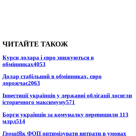
ЧИТАЙТЕ ТАКОЖ
Курси долара і євро знижуються в
обмінниках
4053
Долар стабільний в обмінниках, євро
дорожчає
2063
Інвестиції українців у державні облігації досягли
історичного максимуму
571
Борги українців за комуналку перевищили 113
млрд
514
Гроші
Як ФОП оптимізувати витрати в умовах