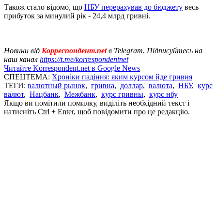
Також стало відомо, що
НБУ перерахував до бюджету
весь
прибуток за минулий рік - 24,4 млрд гривні.
Новини від
Корреспондент.net
в Telegram. Підписуйтесь на
наш канал
https://t.me/korrespondentnet
Читайте Korrespondent.net в Google News
СПЕЦТЕМА:
Хроніки падіння: яким курсом йде гривня
ТЕГИ:
валютный рынок
,
гривна
,
доллар
,
валюта
,
НБУ
,
курс
валют
,
Нацбанк
,
Межбанк
,
курс гривны
,
курс нбу
Якщо ви помітили помилку, виділіть необхідний текст і
натисніть Ctrl + Enter, щоб повідомити про це редакцію.