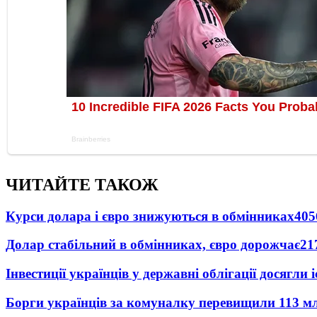
ЧИТАЙТЕ ТАКОЖ
Курси долара і євро знижуються в обмінниках
405
Долар стабільний в обмінниках, євро дорожчає
21
Інвестиції українців у державні облігації досягл
Борги українців за комуналку перевищили 113 м