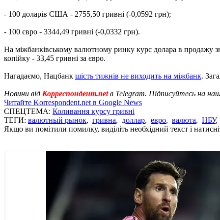
- 100 доларів США - 2755,50 гривні (-0,0592 грн);
- 100 євро - 3344,49 гривні (-0,0332 грн).
На міжбанківському валютному ринку курс долара в продажу знизи
копійку - 33,45 гривні за євро.
Нагадаємо, Нацбанк
шість тижнів не виходить на міжбанк
. Заг
Новини від
Корреспондент.net
в Telegram. Підписуйтесь на на
Читайте Korrespondent.net в Google News
СПЕЦТЕМА:
Коливання курсу гривні
ТЕГИ:
валютный рынок
,
гривна
,
доллар
,
евро
,
валюта
,
НБУ
Якщо ви помітили помилку, виділіть необхідний текст і натисніт