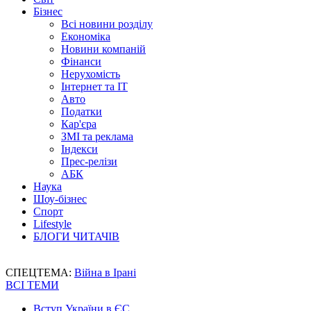
Бізнес
Всі новини розділу
Економіка
Новини компаній
Фінанси
Нерухомість
Інтернет та IT
Авто
Податки
Кар'єра
ЗМІ та реклама
Індекси
Прес-релізи
АБК
Наука
Шоу-бізнес
Спорт
Lifestyle
БЛОГИ ЧИТАЧІВ
СПЕЦТЕМА:
Війна в Ірані
ВСІ ТЕМИ
Вступ України в ЄС