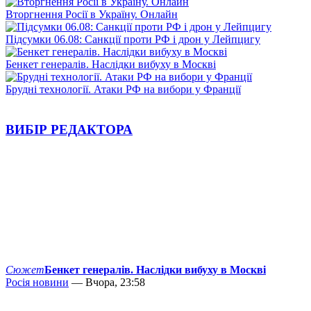
Вторгнення Росії в Україну. Онлайн
Підсумки 06.08: Санкції проти РФ і дрон у Лейпцигу
Бенкет генералів. Наслідки вибуху в Москві
Брудні технології. Атаки РФ на вибори у Франції
ВИБІР РЕДАКТОРА
Сюжет
Бенкет генералів. Наслідки вибуху в Москві
Росія новини
— Вчора, 23:58