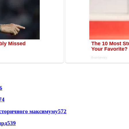
6
74
и історичного максимуму
572
лрд
539