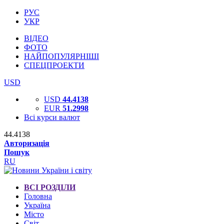
РУС
УКР
ВІДЕО
ФОТО
НАЙПОПУЛЯРНІШІ
СПЕЦПРОЕКТИ
USD
USD
44.4138
EUR
51.2998
Всі курси валют
44.4138
Авторизація
Пошук
RU
ВСІ РОЗДІЛИ
Головна
Україна
Місто
Світ