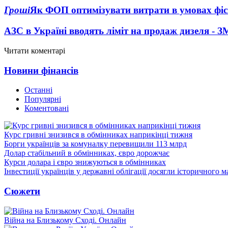
Гроші
Як ФОП оптимізувати витрати в умовах фіск
АЗС в Україні вводять ліміт на продаж дизеля - З
Читати коментарі
Новини фінансів
Останні
Популярні
Коментовані
Курс гривні знизився в обмінниках наприкінці тижня
Борги українців за комуналку перевищили 113 млрд
Долар стабільний в обмінниках, євро дорожчає
Курси долара і євро знижуються в обмінниках
Інвестиції українців у державні облігації досягли історичного
Сюжети
Війна на Близькому Сході. Онлайн