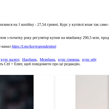
вся на 1 копійку - 27,54 гривні. Курс у купівлі впав так само на
алом з початку року регулятор купив на міжбанку 290,5 млн, прод
ш канал
https://t.me/korrespondentnet
,
курс валют
,
Нацбанк
,
Межбанк
,
курс гривны
,
курс нбу
ь Ctrl + Enter, щоб повідомити про це редакцію.