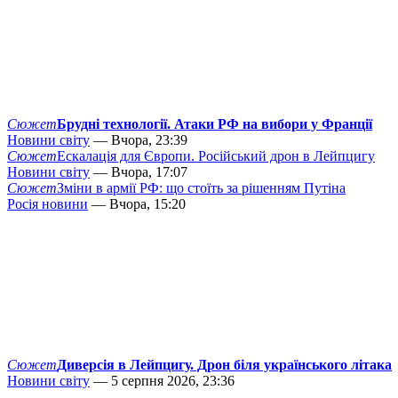
Сюжет
Брудні технології. Атаки РФ на вибори у Франції
Новини світу
— Вчора, 23:39
Сюжет
Ескалація для Європи. Російський дрон в Лейпцигу
Новини світу
— Вчора, 17:07
Сюжет
Зміни в армії РФ: що стоїть за рішенням Путіна
Росія новини
— Вчора, 15:20
Сюжет
Диверсія в Лейпцигу. Дрон біля українського літака
Новини світу
— 5 серпня 2026, 23:36