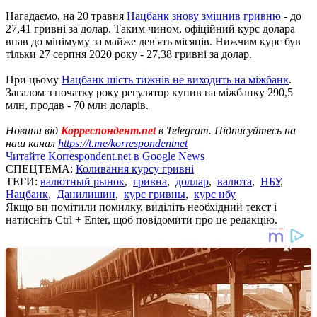
Нагадаємо, на 20 травня
Нацбанк знову зміцнив гривню
- до
27,41 гривні за долар. Таким чином, офіційний курс долара
впав до мінімуму за майже дев'ять місяців. Нижчим курс був
тільки 27 серпня 2020 року - 27,38 гривні за долар.
При цьому
Нацбанк шість тижнів не виходить на міжбанк
.
Загалом з початку року регулятор купив на міжбанку 290,5
млн, продав - 70 млн доларів.
Новини від
Корреспондент.net
в Telegram. Підписуйтесь на
наш канал
https://t.me/korrespondentnet
Читайте Korrespondent.net в Google News
СПЕЦТЕМА:
Коливання курсу гривні
ТЕГИ:
валютный рынок
,
гривна
,
доллар
,
валюта
,
НБУ
,
Нацбанк
,
Данилишин
,
курс гривны
,
курс нбу
Якщо ви помітили помилку, виділіть необхідний текст і
натисніть Ctrl + Enter, щоб повідомити про це редакцію.