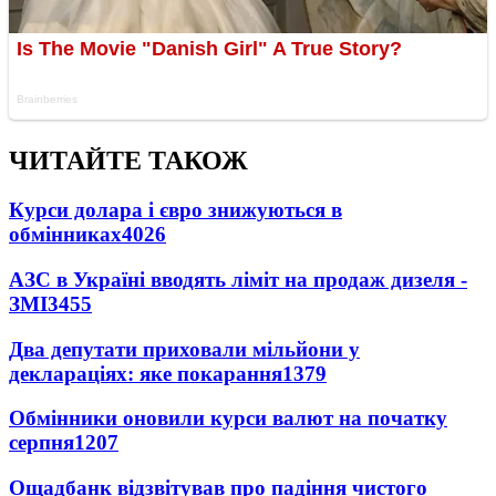
ЧИТАЙТЕ ТАКОЖ
Курси долара і євро знижуються в
обмінниках
4026
АЗС в Україні вводять ліміт на продаж дизеля -
ЗМІ
3455
Два депутати приховали мільйони у
деклараціях: яке покарання
1379
Обмінники оновили курси валют на початку
серпня
1207
Ощадбанк відзвітував про падіння чистого