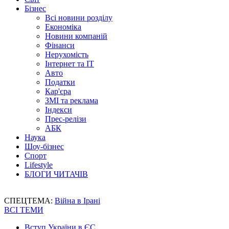
Бізнес
Всі новини розділу
Економіка
Новини компаній
Фінанси
Нерухомість
Інтернет та IT
Авто
Податки
Кар'єра
ЗМІ та реклама
Індекси
Прес-релізи
АБК
Наука
Шоу-бізнес
Спорт
Lifestyle
БЛОГИ ЧИТАЧІВ
СПЕЦТЕМА:
Війна в Ірані
ВСІ ТЕМИ
Вступ України в ЄС