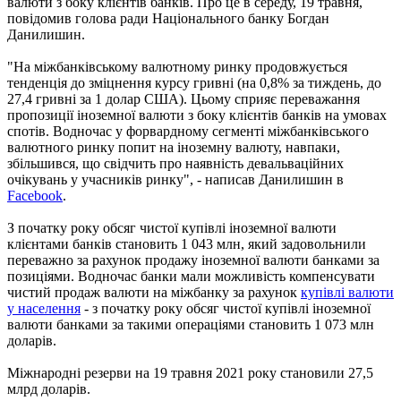
валюти з боку клієнтів банків. Про це в середу, 19 травня,
повідомив голова ради Національного банку Богдан
Данилишин.
"На міжбанківському валютному ринку продовжується
тенденція до зміцнення курсу гривні (на 0,8% за тиждень, до
27,4 гривні за 1 долар США). Цьому сприяє переважання
пропозиції іноземної валюти з боку клієнтів банків на умовах
спотів. Водночас у форвардному сегменті міжбанківського
валютного ринку попит на іноземну валюту, навпаки,
збільшився, що свідчить про наявність девальваційних
очікувань у учасників ринку", - написав Данилишин в
Facebook
.
З початку року обсяг чистої купівлі іноземної валюти
клієнтами банків становить 1 043 млн, який задовольнили
переважно за рахунок продажу іноземної валюти банками за
позиціями. Водночас банки мали можливість компенсувати
чистий продаж валюти на міжбанку за рахунок
купівлі валюти
у населення
- з початку року обсяг чистої купівлі іноземної
валюти банками за такими операціями становить 1 073 млн
доларів.
Міжнародні резерви на 19 травня 2021 року становили 27,5
млрд доларів.