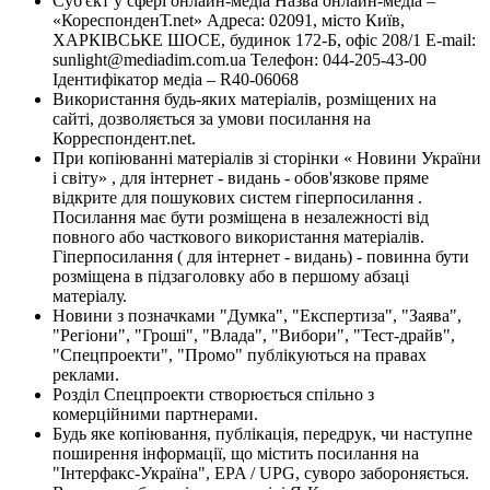
Суб'єкт у сфері онлайн-медіа Назва онлайн-медіа –
«КореспонденТ.net» Адреса: 02091, місто Київ,
ХАРКІВСЬКЕ ШОСЕ, будинок 172-Б, офіс 208/1 E-mail:
sunlight@mediadim.com.ua
Телефон: 044-205-43-00
Ідентифікатор медіа – R40-06068
Використання будь-яких матеріалів, розміщених на
сайті, дозволяється за умови посилання на
Корреспондент.net.
При копіюванні матеріалів зі сторінки « Новини України
і світу» , для інтернет - видань - обов'язкове пряме
відкрите для пошукових систем гіперпосилання .
Посилання має бути розміщена в незалежності від
повного або часткового використання матеріалів.
Гіперпосилання ( для інтернет - видань) - повинна бути
розміщена в підзаголовку або в першому абзаці
матеріалу.
Новини з позначками "Думка", "Експертиза", "Заява",
"Регіони", "Гроші", "Влада", "Вибори", "Тест-драйв",
"Спецпроекти", "Промо" публікуються на правах
реклами.
Розділ Спецпроекти створюється спільно з
комерційними партнерами.
Будь яке копіювання, публікація, передрук, чи наступне
поширення інформації, що містить посилання на
"Інтерфакс-Україна", EPA / UPG, суворо забороняється.