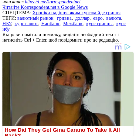
наш канал
https://t.me/korrespondentnet
Читайте Korrespondent.net в Google News
СПЕЦТЕМА:
Хроніки падіння: яким курсом йде гривня
ТЕГИ:
валютный рынок
,
гривна
,
доллар
,
евро
,
валюта
,
НБУ
,
курс валют
,
Нацбанк
,
Межбанк
,
курс гривны
,
курс
нбу
Якщо ви помітили помилку, виділіть необхідний текст і
натисніть Ctrl + Enter, щоб повідомити про це редакцію.