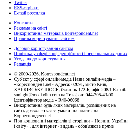
Twitter
RSS-стрічки
E-mail розсилка
Контакти
Реклама на сайті
Використання матеріалів korrespondent.net
Правила користування сайтом
Договір користування сайтом
Політика у сфері конфіденційності і персональних даних
Угода щодо користування
Редакція
© 2000-2026, Korrespondent.net
Суб'єкт у сфері онлайн-медіа Назва онлайн-медіа –
«КореспонденТ.net» Адреса: 02091, місто Київ,
ХАРКІВСЬКЕ ШОСЕ, будинок 172-Б, офіс 208/1 E-mail:
sunlight@mediadim.com.ua
Телефон: 044-205-43-00
Ідентифікатор медіа – R40-06068
Використання будь-яких матеріалів, розміщених на
сайті, дозволяється за умови посилання на
Корреспондент.net.
При копіюванні матеріалів зі сторінки « Новини України
і світу» , для інтернет - видань - обов'язкове пряме