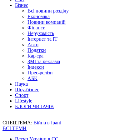
Бізнес
Всі новини розділу
Економіка
Новини компаній
Фінанси
Нерухомість
Інтернет та IT
Авто
Податки
Кар'єра
ЗМІ та реклама
Індекси
Прес-релізи
АБК
Наука
Шоу-бізнес
Спорт
Lifestyle
БЛОГИ ЧИТАЧІВ
СПЕЦТЕМА:
Війна в Ірані
ВСІ ТЕМИ
Вступ України в ЄС