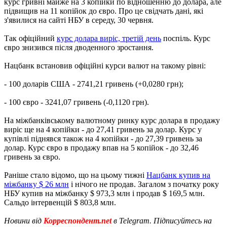
курс гривні майже на 3 копійки по відношенню до долара, але
підвищив на 11 копійок до євро. Про це свідчать дані, які
з'явилися на сайті НБУ в середу, 30 червня.
Так офіційний
курс долара виріс, третій день
поспіль. Курс
євро знизився після дводенного зростання.
Нацбанк встановив офіційні курси валют на такому рівні:
- 100 доларів США - 2741,21 гривень (+0,0280 грн);
- 100 євро - 3241,07 гривень (-0,1120 грн).
На міжбанківському валютному ринку курс долара в продажу
виріс ще на 4 копійки - до 27,41 гривень за долар. Курс у
купівлі піднявся також на 4 копійки - до 27,39 гривень за
долар. Курс євро в продажу впав на 5 копійок - до 32,46
гривень за євро.
Раніше стало відомо, що на цьому тижні
Нацбанк купив на
міжбанку $ 26 млн
і нічого не продав. Загалом з початку року
НБУ купив на міжбанку $ 973,3 млн і продав $ 169,5 млн.
Сальдо інтервенцій $ 803,8 млн.
Новини від
Корреспондент.net
в Telegram. Підписуйтесь на