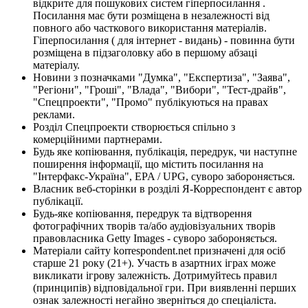
відкрите для пошукових систем гіперпосилання .
Посилання має бути розміщена в незалежності від
повного або часткового використання матеріалів.
Гіперпосилання ( для інтернет - видань) - повинна бути
розміщена в підзаголовку або в першому абзаці
матеріалу.
Новини з позначками "Думка", "Експертиза", "Заява",
"Регіони", "Гроші", "Влада", "Вибори", "Тест-драйв",
"Спецпроекти", "Промо" публікуються на правах
реклами.
Розділ Спецпроекти створюється спільно з
комерційними партнерами.
Будь яке копіювання, публікація, передрук, чи наступне
поширення інформації, що містить посилання на
"Інтерфакс-Україна", EPA / UPG, суворо забороняється.
Власник веб-сторінки в розділі Я-Корреспондент є автор
публікації.
Будь-яке копіювання, передрук та відтворення
фотографічних творів та/або аудіовізуальних творів
правовласника Getty Images - суворо забороняється.
Матеріали сайту korrespondent.net призначені для осіб
старше 21 року (21+). Участь в азартних іграх може
викликати ігрову залежність. Дотримуйтесь правил
(принципів) відповідальної гри. При виявленні перших
ознак залежності негайно зверніться до спеціаліста.