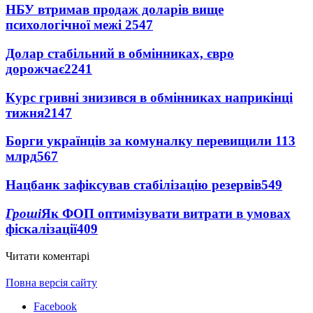
НБУ втримав продаж доларів вище
психологічної межі
2547
Долар стабільний в обмінниках, євро
дорожчає
2241
Курс гривні знизився в обмінниках наприкінці
тижня
2147
Борги українців за комуналку перевищили 113
млрд
567
Нацбанк зафіксував стабілізацію резервів
549
Гроші
Як ФОП оптимізувати витрати в умовах
фіскалізації
409
Читати коментарі
Повна версія сайту
Facebook