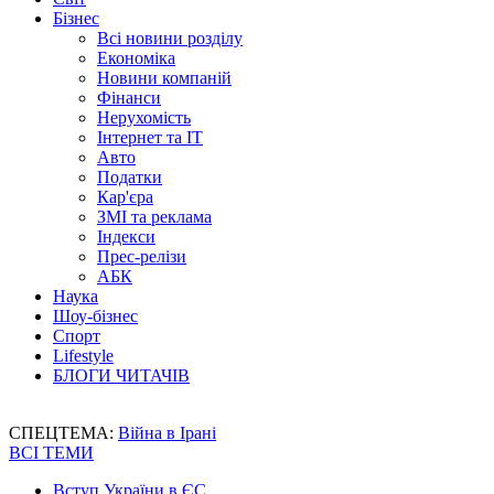
Бізнес
Всі новини розділу
Економіка
Новини компаній
Фінанси
Нерухомість
Інтернет та IT
Авто
Податки
Кар'єра
ЗМІ та реклама
Індекси
Прес-релізи
АБК
Наука
Шоу-бізнес
Спорт
Lifestyle
БЛОГИ ЧИТАЧІВ
СПЕЦТЕМА:
Війна в Ірані
ВСІ ТЕМИ
Вступ України в ЄС