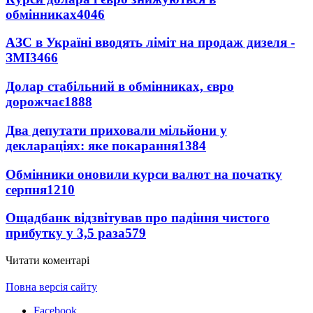
обмінниках
4046
АЗС в Україні вводять ліміт на продаж дизеля -
ЗМІ
3466
Долар стабільний в обмінниках, євро
дорожчає
1888
Два депутати приховали мільйони у
деклараціях: яке покарання
1384
Обмінники оновили курси валют на початку
серпня
1210
Ощадбанк відзвітував про падіння чистого
прибутку у 3,5 раза
579
Читати коментарі
Повна версія сайту
Facebook