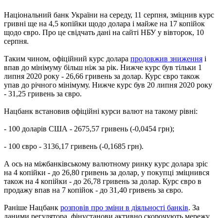
Національний банк України на середу, 11 серпня, зміцнив курс
гривні ще на 4,5 копійки щодо долара і майже на 17 копійок
щодо євро. Про це свідчать дані на сайті НБУ у вівторок, 10
серпня.
Таким чином, офіційний курс долара
продовжив зниження
і
впав до мінімуму більш ніж за рік. Нижче курс був тільки 1
липня 2020 року - 26,66 гривень за долар. Курс євро також
упав до річного мінімуму. Нижче курс був 20 липня 2020 року
- 31,25 гривень за євро.
Нацбанк встановив офіційні курси валют на такому рівні:
- 100 доларів США - 2675,57 гривень (-0,0454 грн);
- 100 євро - 3136,17 гривень (-0,1685 грн).
А ось на міжбанківському валютному ринку курс долара зріс
на 4 копійки - до 26,80 гривень за долар, у покупці зміцнився
також на 4 копійки - до 26,78 гривень за долар. Курс євро в
продажу впав на 7 копійок - до 31,40 гривень за євро.
Раніше Нацбанк
розповів про зміни в діяльності банків
. За
даними регулятора, фінустанови активно скорочують мережу