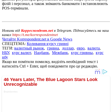
філій і персонал, а також знімають банкомати і встановлюють
POS-термінали.
Новини від
Корреспондент.net
в Telegram. Підписуйтесь на наш
канал
https://t.me/korrespondentnet
Читайте Korrespondent.net в Google News
СПЕЦТЕМА:
Коливання курсу гривні
ТЕГИ:
валютный рынок
,
гривна
,
доллар
,
евро
,
валюта
,
НБУ
,
курс валют
,
Нацбанк
,
Межбанк
,
курс гривны
,
курс
нбу
Якщо ви помітили помилку, виділіть необхідний текст і
натисніть Ctrl + Enter, щоб повідомити про це редакцію.