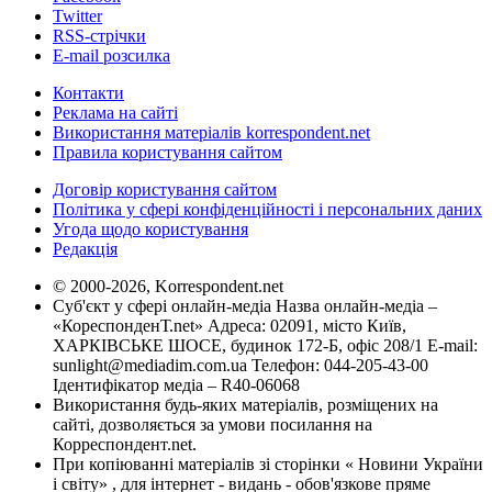
Twitter
RSS-стрічки
E-mail розсилка
Контакти
Реклама на сайті
Використання матеріалів korrespondent.net
Правила користування сайтом
Договір користування сайтом
Політика у сфері конфіденційності і персональних даних
Угода щодо користування
Редакція
© 2000-2026, Korrespondent.net
Суб'єкт у сфері онлайн-медіа Назва онлайн-медіа –
«КореспонденТ.net» Адреса: 02091, місто Київ,
ХАРКІВСЬКЕ ШОСЕ, будинок 172-Б, офіс 208/1 E-mail:
sunlight@mediadim.com.ua
Телефон: 044-205-43-00
Ідентифікатор медіа – R40-06068
Використання будь-яких матеріалів, розміщених на
сайті, дозволяється за умови посилання на
Корреспондент.net.
При копіюванні матеріалів зі сторінки « Новини України
і світу» , для інтернет - видань - обов'язкове пряме