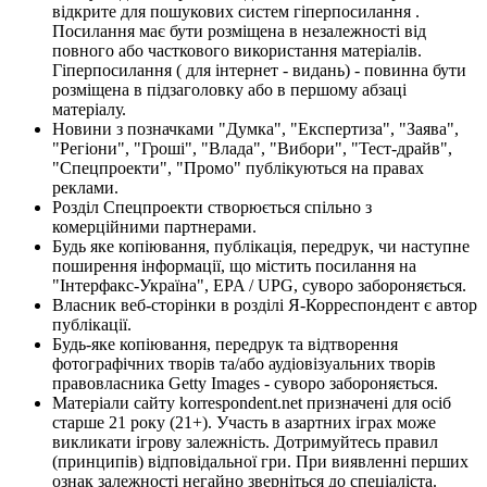
відкрите для пошукових систем гіперпосилання .
Посилання має бути розміщена в незалежності від
повного або часткового використання матеріалів.
Гіперпосилання ( для інтернет - видань) - повинна бути
розміщена в підзаголовку або в першому абзаці
матеріалу.
Новини з позначками "Думка", "Експертиза", "Заява",
"Регіони", "Гроші", "Влада", "Вибори", "Тест-драйв",
"Спецпроекти", "Промо" публікуються на правах
реклами.
Розділ Спецпроекти створюється спільно з
комерційними партнерами.
Будь яке копіювання, публікація, передрук, чи наступне
поширення інформації, що містить посилання на
"Інтерфакс-Україна", EPA / UPG, суворо забороняється.
Власник веб-сторінки в розділі Я-Корреспондент є автор
публікації.
Будь-яке копіювання, передрук та відтворення
фотографічних творів та/або аудіовізуальних творів
правовласника Getty Images - суворо забороняється.
Матеріали сайту korrespondent.net призначені для осіб
старше 21 року (21+). Участь в азартних іграх може
викликати ігрову залежність. Дотримуйтесь правил
(принципів) відповідальної гри. При виявленні перших
ознак залежності негайно зверніться до спеціаліста.