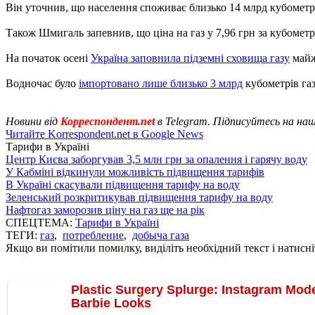
Він уточнив, що населення споживає близько 14 млрд кубометр
Також Шмигаль запевнив, що ціна на газ у 7,96 грн за кубометр,
На початок осені
Україна заповнила підземні сховища газу
майж
Водночас було
імпортовано лише близько 3 млрд
кубометрів газ
Новини від
Корреспондент.net
в Telegram. Підписуйтесь на на
Читайте Korrespondent.net в Google News
Тарифи в Україні
Центр Києва заборгував 3,5 млн грн за опалення і гарячу воду
У Кабміні відкинули можливість підвищення тарифів
В Україні скасували підвищення тарифу на воду
Зеленський розкритикував підвищення тарифу на воду
Нафтогаз заморозив ціну на газ ще на рік
СПЕЦТЕМА:
Тарифи в Україні
ТЕГИ:
газ
,
потребление
,
добыча газа
Якщо ви помітили помилку, виділіть необхідний текст і натисніт