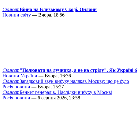
Сюжет
Війна на Близькому Сході. Онлайн
Новини світу
— Вчора, 18:56
Сюжет
"Полювати на лучника, а не на стрілу". Як Україні 
Новини України
— Вчора, 16:36
Сюжет
Загадковий звук вибуху налякав Москву: що це було
Росія новини
— Вчора, 15:27
Сюжет
Бенкет генералів. Наслідки вибуху в Москві
Росія новини
— 6 серпня 2026, 23:58