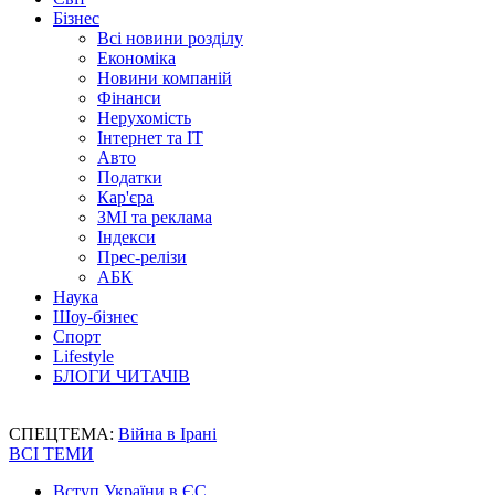
Бізнес
Всі новини розділу
Економіка
Новини компаній
Фінанси
Нерухомість
Інтернет та IT
Авто
Податки
Кар'єра
ЗМІ та реклама
Індекси
Прес-релізи
АБК
Наука
Шоу-бізнес
Спорт
Lifestyle
БЛОГИ ЧИТАЧІВ
СПЕЦТЕМА:
Війна в Ірані
ВСІ ТЕМИ
Вступ України в ЄС