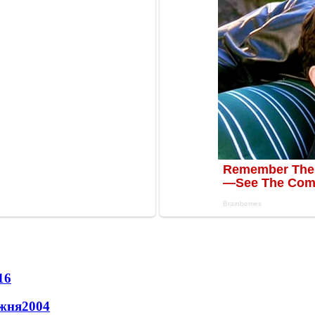
16
ижня
2004