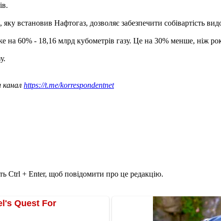
ів.
 яку встановив ​​Нафтогаз, дозволяє забезпечити собівартість вид
е на 60% - 18,16 млрд кубометрів газу. Це на 30% менше, ніж ро
у.
ш канал
https://t.me/korrespondentnet
ь Ctrl + Enter, щоб повідомити про це редакцію.