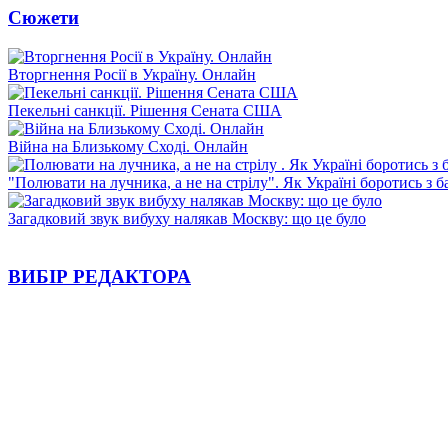
Сюжети
Вторгнення Росії в Україну. Онлайн
Пекельні санкції. Рішення Сената США
Війна на Близькому Сході. Онлайн
"Полювати на лучника, а не на стрілу". Як Україні боротись з 
Загадковий звук вибуху налякав Москву: що це було
ВИБІР РЕДАКТОРА