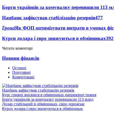
Борги українців за комуналку перевищили 113 м
Нацбанк зафіксував стабілізацію резервів
477
Гроші
Як ФОП оптимізувати витрати в умовах фіск
Курси долара і євро знижуються в обмінниках
392
Читати коментарі
Новини фінансів
Останні
Популярні
Коментовані
Нацбанк зафіксував стабілізацію резервів
Курс гривні знизився в обмінниках наприкінці тижня
Борги українців за комуналку перевищили 113 млрд
Долар стабільний в обмінниках, євро дорожчає
Курси долара і євро знижуються в обмінниках