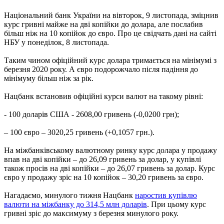
Національний банк України на вівторок, 9 листопада, зміцнив
курс гривні майже на дві копійки до долара, але послабив
більш ніж на 10 копійок до євро. Про це свідчать дані на сайті
НБУ у понеділок, 8 листопада.
Таким чином офіційний курс долара тримається на мінімумі з
березня 2020 року. А євро подорожчало після падіння до
мінімуму більш ніж за рік.
Нацбанк встановив офіційні курси валют на такому рівні:
- 100 доларів США - 2608,00 гривень (-0,0200 грн);
– 100 євро – 3020,25 гривень (+0,1057 грн.).
На міжбанківському валютному ринку курс долара у продажу
впав на дві копійки – до 26,09 гривень за долар, у купівлі
також просів на дві копійки – до 26,07 гривень за долар. Курс
євро у продажу зріс на 10 копійок – 30,20 гривень за євро.
Нагадаємо, минулого тижня Нацбанк
наростив купівлю
валюти на міжбанку до 314,5 млн доларів
. При цьому курс
гривні зріс до максимуму з березня минулого року.