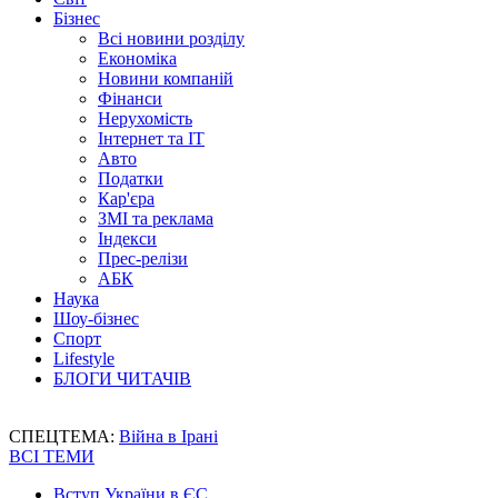
Бізнес
Всі новини розділу
Економіка
Новини компаній
Фінанси
Нерухомість
Інтернет та IT
Авто
Податки
Кар'єра
ЗМІ та реклама
Індекси
Прес-релізи
АБК
Наука
Шоу-бізнес
Спорт
Lifestyle
БЛОГИ ЧИТАЧІВ
СПЕЦТЕМА:
Війна в Ірані
ВСІ ТЕМИ
Вступ України в ЄС