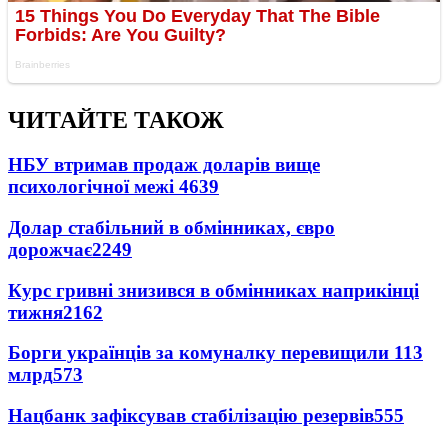
ЧИТАЙТЕ ТАКОЖ
НБУ втримав продаж доларів вище
психологічної межі
4639
Долар стабільний в обмінниках, євро
дорожчає
2249
Курс гривні знизився в обмінниках наприкінці
тижня
2162
Борги українців за комуналку перевищили 113
млрд
573
Нацбанк зафіксував стабілізацію резервів
555