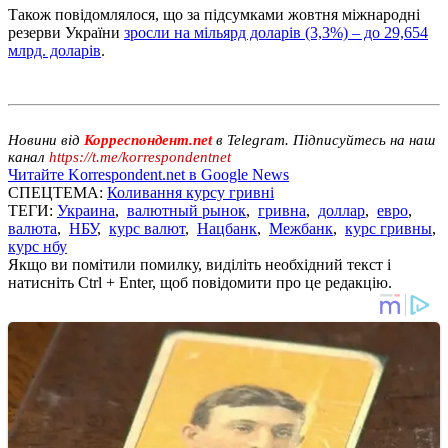
Також повідомлялося, що за підсумками жовтня міжнародні
резерви України
зросли на мільярд доларів (3,3%) – до 29,654
млрд. доларів
.
Новини від
Корреспондент.net
в Telegram. Підписуйтесь на наш
канал
https://t.me/korrespondentnet
Читайте Korrespondent.net в Google News
СПЕЦТЕМА:
Коливання курсу гривні
ТЕГИ:
Украина
,
валютный рынок
,
гривна
,
доллар
,
евро
,
валюта
,
НБУ
,
курс валют
,
Нацбанк
,
Межбанк
,
курс гривны
,
курс нбу
Якщо ви помітили помилку, виділіть необхідний текст і
натисніть Ctrl + Enter, щоб повідомити про це редакцію.