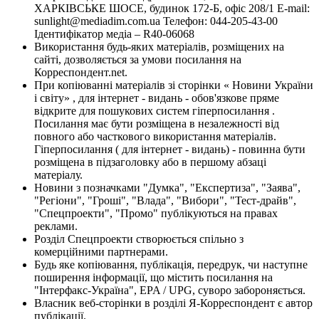
ХАРКІВСЬКЕ ШОСЕ, будинок 172-Б, офіс 208/1 E-mail:
sunlight@mediadim.com.ua
Телефон: 044-205-43-00
Ідентифікатор медіа – R40-06068
Використання будь-яких матеріалів, розміщених на
сайті, дозволяється за умови посилання на
Корреспондент.net.
При копіюванні матеріалів зі сторінки « Новини України
і світу» , для інтернет - видань - обов'язкове пряме
відкрите для пошукових систем гіперпосилання .
Посилання має бути розміщена в незалежності від
повного або часткового використання матеріалів.
Гіперпосилання ( для інтернет - видань) - повинна бути
розміщена в підзаголовку або в першому абзаці
матеріалу.
Новини з позначками "Думка", "Експертиза", "Заява",
"Регіони", "Гроші", "Влада", "Вибори", "Тест-драйв",
"Спецпроекти", "Промо" публікуються на правах
реклами.
Розділ Спецпроекти створюється спільно з
комерційними партнерами.
Будь яке копіювання, публікація, передрук, чи наступне
поширення інформації, що містить посилання на
"Інтерфакс-Україна", EPA / UPG, суворо забороняється.
Власник веб-сторінки в розділі Я-Корреспондент є автор
публікації.