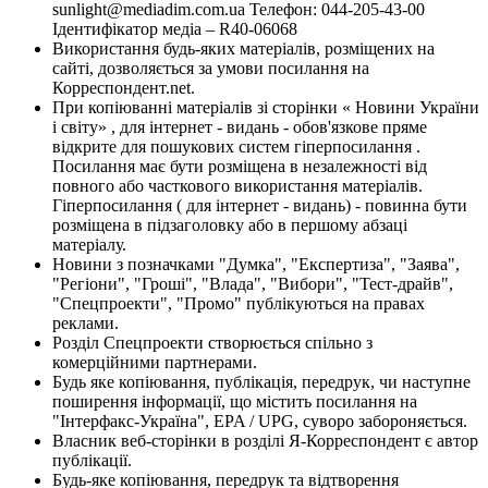
sunlight@mediadim.com.ua
Телефон: 044-205-43-00
Ідентифікатор медіа – R40-06068
Використання будь-яких матеріалів, розміщених на
сайті, дозволяється за умови посилання на
Корреспондент.net.
При копіюванні матеріалів зі сторінки « Новини України
і світу» , для інтернет - видань - обов'язкове пряме
відкрите для пошукових систем гіперпосилання .
Посилання має бути розміщена в незалежності від
повного або часткового використання матеріалів.
Гіперпосилання ( для інтернет - видань) - повинна бути
розміщена в підзаголовку або в першому абзаці
матеріалу.
Новини з позначками "Думка", "Експертиза", "Заява",
"Регіони", "Гроші", "Влада", "Вибори", "Тест-драйв",
"Спецпроекти", "Промо" публікуються на правах
реклами.
Розділ Спецпроекти створюється спільно з
комерційними партнерами.
Будь яке копіювання, публікація, передрук, чи наступне
поширення інформації, що містить посилання на
"Інтерфакс-Україна", EPA / UPG, суворо забороняється.
Власник веб-сторінки в розділі Я-Корреспондент є автор
публікації.
Будь-яке копіювання, передрук та відтворення