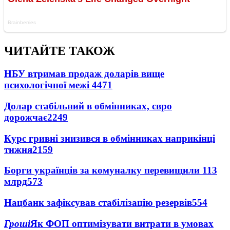
ЧИТАЙТЕ ТАКОЖ
НБУ втримав продаж доларів вище
психологічної межі
4471
Долар стабільний в обмінниках, євро
дорожчає
2249
Курс гривні знизився в обмінниках наприкінці
тижня
2159
Борги українців за комуналку перевищили 113
млрд
573
Нацбанк зафіксував стабілізацію резервів
554
Гроші
Як ФОП оптимізувати витрати в умовах