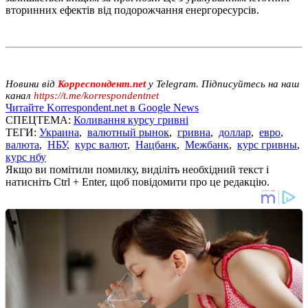
вторинних ефектів від подорожчання енергоресурсів.
Новини від
Корреспондент.net
у Telegram. Підписуйтесь на наш
канал
https://t.me/korrespondentnet
Читайте Korrespondent.net в Google News
СПЕЦТЕМА:
Коливання курсу гривні
ТЕГИ:
Украина
,
валютный рынок
,
гривна
,
доллар
,
евро
,
валюта
,
НБУ
,
курс валют
,
Нацбанк
,
Межбанк
,
курс гривны
,
курс нбу
Якщо ви помітили помилку, виділіть необхідний текст і
натисніть Ctrl + Enter, щоб повідомити про це редакцію.