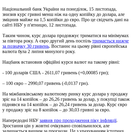
Національний банк України на понеділок, 15 листопада,
знизив курс гривні менш ніж на одну копійку до долара, але
зміцнив майже на 1,5 копійки до євро. Про це свідчать дані на
сайті НБУ у п'ятницю, 12 листопада.
Таким чином, курс долара продовжує триматися на мінімумах
за півтора року. А євро другий день поспіль
тримається нижче
за позначку 30 гривень
. Востаннє на цьому рівні європейська
валюта була 2 липня минулого року.
Нацбанк встановив офіційні курси валют на такому рівні:
- 100 доларів США - 2611,07 гривень (+0,00085 грн);
– 100 євро – 2990,07 гривень (-0,0137 грн).
На міжбанківському валютному ринку курс долара у продажу
зріс на 14 копійок – до 26,26 гривень за долар, у покупці також
піднявся на 14 копійок – до 26,24 гривень за долар. Курс євро
у продажу зріс на 8 копійок – до 30,03 гривні за євро.
Напередодні НБУ
заявив про проходження піку інфляції
.
Зростання цін у жовтні очікувано сповільнилося, але
залишається вищим за прогнози. Це з урахуванням істотних