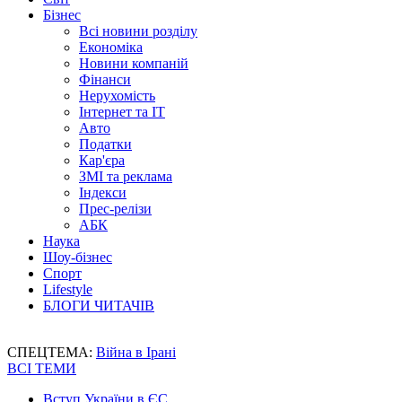
Бізнес
Всі новини розділу
Економіка
Новини компаній
Фінанси
Нерухомість
Інтернет та IT
Авто
Податки
Кар'єра
ЗМІ та реклама
Індекси
Прес-релізи
АБК
Наука
Шоу-бізнес
Спорт
Lifestyle
БЛОГИ ЧИТАЧІВ
СПЕЦТЕМА:
Війна в Ірані
ВСІ ТЕМИ
Вступ України в ЄС