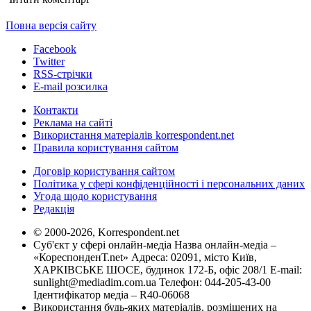
Повна версія сайту
Facebook
Twitter
RSS-стрічки
E-mail розсилка
Контакти
Реклама на сайті
Використання матеріалів korrespondent.net
Правила користування сайтом
Договір користування сайтом
Політика у сфері конфіденційності і персональних даних
Угода щодо користування
Редакція
© 2000-2026, Korrespondent.net
Суб'єкт у сфері онлайн-медіа Назва онлайн-медіа –
«КореспонденТ.net» Адреса: 02091, місто Київ,
ХАРКІВСЬКЕ ШОСЕ, будинок 172-Б, офіс 208/1 E-mail:
sunlight@mediadim.com.ua
Телефон: 044-205-43-00
Ідентифікатор медіа – R40-06068
Використання будь-яких матеріалів, розміщених на