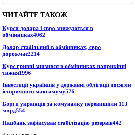
ЧИТАЙТЕ ТАКОЖ
Курси долара і євро знижуються в
обмінниках
4062
Долар стабільний в обмінниках, євро
дорожчає
2214
Курс гривні знизився в обмінниках наприкінці
тижня
1996
Інвестиції українців у державні облігації досягли
історичного максимуму
576
Борги українців за комуналку перевищили 113
млрд
554
Нацбанк зафіксував стабілізацію резервів
442
Читати коментарі