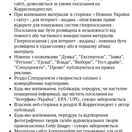
сайті, дозволяється за умови посилання на
Корреспондент.net.
При копіюванні матеріалів зі сторінки « Новини України
і світу» , для інтернет - видань - обов'язкове пряме
відкрите для пошукових систем гіперпосилання .
Посилання має бути розміщена в незалежності від
повного або часткового використання матеріалів.
Гіперпосилання ( для інтернет - видань) - повинна бути
розміщена в підзаголовку або в першому абзаці
матеріалу.
Новини з позначками "Думка", "Експертиза", "Заява",
"Регіони", "Гроші", "Влада", "Вибори", "Тест-драйв",
"Спецпроекти", "Промо" публікуються на правах
реклами.
Розділ Спецпроекти створюється спільно з
комерційними партнерами.
Будь яке копіювання, публікація, передрук, чи наступне
поширення інформації, що містить посилання на
"Інтерфакс-Україна", EPA / UPG, суворо забороняється.
Власник веб-сторінки в розділі Я-Корреспондент є автор
публікації.
Будь-яке копіювання, передрук та відтворення
фотографічних творів та/або аудіовізуальних творів
правовласника Getty Images - суворо забороняється.
Матеріали сайту korrespondent.net призначені для осіб