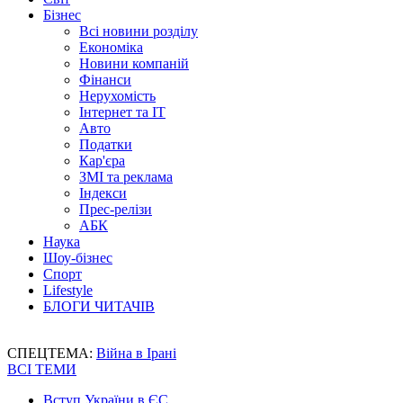
Бізнес
Всі новини розділу
Економіка
Новини компаній
Фінанси
Нерухомість
Інтернет та IT
Авто
Податки
Кар'єра
ЗМІ та реклама
Індекси
Прес-релізи
АБК
Наука
Шоу-бізнес
Спорт
Lifestyle
БЛОГИ ЧИТАЧІВ
СПЕЦТЕМА:
Війна в Ірані
ВСІ ТЕМИ
Вступ України в ЄС