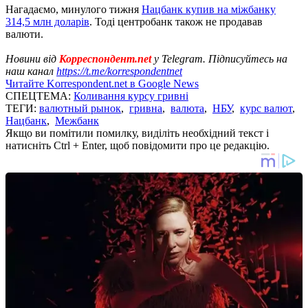
Нагадаємо, минулого тижня
Нацбанк купив на міжбанку
314,5 млн доларів
. Тоді центробанк також не продавав
валюти.
Новини від
Корреспондент.net
у Telegram. Підписуйтесь на
наш канал
https://t.me/korrespondentnet
Читайте Korrespondent.net в Google News
СПЕЦТЕМА:
Коливання курсу гривні
ТЕГИ:
валютный рынок
,
гривна
,
валюта
,
НБУ
,
курс валют
,
Нацбанк
,
Межбанк
Якщо ви помітили помилку, виділіть необхідний текст і
натисніть Ctrl + Enter, щоб повідомити про це редакцію.