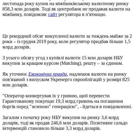
листопада року купив на міжбанківському валютному ринку
858,3 млн доларів. Тоді як центробанк не продавав валюти на
міжбанку, повідомляє
сайт
регулятора в п'ятницю.
Це рекордний обсяг викупленої валюти за тиждень майже за 2
роки – із грудня 2019 року, коли регулятор придбав більше 1,5
млрд доларів.
З усього обсягу угод з купівлі валюти 15 млн доларів НБУ
викупив за кращим курсом (Matching), решту – за єдиним.
Як уточнює
Економічна правда
, надлишок валюти на ринку
пов'язаний з випуском Укренерго єврооблігацій у розмірі 825
млн доларів.
"Оператор конвертував їх у гривню, щоб перевести
Гарантованому покупцю 19,3 млрд гривень на погашення
боргів перед "зеленою" генерацією", - йдеться в повідомленні.
Загалом з початку року НБУ викупив на ринку 3,6 млрд
доларів, тоді як продав 246,6 млн доларів. Позитивне сальдо
інтервенцій становило більше 3,3 млрд доларів.