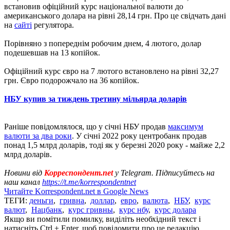
встановив офіційний курс національної валюти до
американського долара на рівні 28,14 грн. Про це свідчать дані
на
сайті
регулятора.
Порівняно з попереднім робочим днем, 4 лютого, долар
подешевшав на 13 копійок.
Офіційний курс євро на 7 лютого встановлено на рівні 32,27
грн. Євро подорожчало на 36 копійок.
НБУ купив за тиждень третину мільярда доларів
Раніше повідомлялося, що у січні НБУ продав
максимум
валюти за два роки
. У січні 2022 року центробанк продав
понад 1,5 млрд доларів, тоді як у березні 2020 року - майже 2,2
млрд доларів.
Новини від
Корреспондент.net
у Telegram. Підписуйтесь на
наш канал
https://t.me/korrespondentnet
Читайте Korrespondent.net в Google News
ТЕГИ:
деньги
,
гривна
,
доллар
,
евро
,
валюта
,
НБУ
,
курс
валют
,
Нацбанк
,
курс гривны
,
курс нбу
,
курс долара
Якщо ви помітили помилку, виділіть необхідний текст і
натисніть Ctrl + Enter, щоб повідомити про це редакцію.