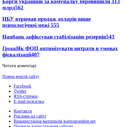
Борги українців за комуналку перевищили 113
млрд
562
НБУ втримав продаж доларів вище
психологічної межі
555
Нацбанк зафіксував стабілізацію резервів
543
Гроші
Як ФОП оптимізувати витрати в умовах
фіскалізації
407
Читати коментарі
Повна версія сайту
Facebook
Twitter
RSS-стрічки
E-mail розсилка
Контакти
Реклама на сайті
Використання матеріалів korrespondent.net
Правила користування сайтом