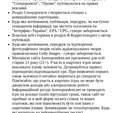
"Спецпроекти", "Промо" публікуються на правах
реклами.
Розділ Спецпроекти створюється спільно з
комерційними партнерами.
Будь яке копіювання, публікація, передрук, чи наступне
поширення інформації, що містить посилання на
"Інтерфакс-Україна", EPA / UPG, суворо забороняється.
Власник веб-сторінки в розділі Я-Корреспондент є автор
публікації.
Будь-яке копіювання, передрук та відтворення
фотографічних творів та/або аудіовізуальних творів
правовласника Getty Images - суворо забороняється.
Матеріали сайту korrespondent.net призначені для осіб
старше 21 року (21+). Участь в азартних іграх може
викликати ігрову залежність. Дотримуйтесь правил
(принципів) відповідальної гри. При виявленні перших
ознак залежності негайно зверніться до спеціаліста.
Пам'ятайте, що участь в азартних іграх не може бути
джерелом доходів або альтернативою роботі.
Інформаційний ресурс korrespondent.net не проводить
ігри на реальні та/або віртуальні гроші, також сайт не
приймає ні в якій формі оплату ставок та інших
платежів, які пов’язані/можуть бути пов’язані з
азартними іграми, букмекерами чи тоталізаторами. Будь-
які матеріали на інформаційному ресурсі