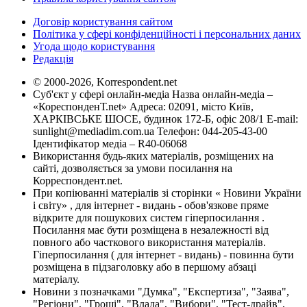
Договір користування сайтом
Політика у сфері конфіденційності і персональних даних
Угода щодо користування
Редакція
© 2000-2026, Korrespondent.net
Суб'єкт у сфері онлайн-медіа Назва онлайн-медіа –
«КореспонденТ.net» Адреса: 02091, місто Київ,
ХАРКІВСЬКЕ ШОСЕ, будинок 172-Б, офіс 208/1 E-mail:
sunlight@mediadim.com.ua
Телефон: 044-205-43-00
Ідентифікатор медіа – R40-06068
Використання будь-яких матеріалів, розміщених на
сайті, дозволяється за умови посилання на
Корреспондент.net.
При копіюванні матеріалів зі сторінки « Новини України
і світу» , для інтернет - видань - обов'язкове пряме
відкрите для пошукових систем гіперпосилання .
Посилання має бути розміщена в незалежності від
повного або часткового використання матеріалів.
Гіперпосилання ( для інтернет - видань) - повинна бути
розміщена в підзаголовку або в першому абзаці
матеріалу.
Новини з позначками "Думка", "Експертиза", "Заява",
"Регіони", "Гроші", "Влада", "Вибори", "Тест-драйв",