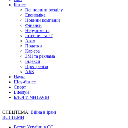
Бізнес
Всі новини розділу
Економіка
Новини компаній
Фінанси
Нерухомість
Інтернет та IT
Авто
Податки
Кар'єра
ЗМІ та реклама
Індекси
Прес-релізи
АБК
Наука
Шоу-бізнес
Спорт
Lifestyle
БЛОГИ ЧИТАЧІВ
СПЕЦТЕМА:
Війна в Ірані
ВСІ ТЕМИ
Вступ України в ЄС