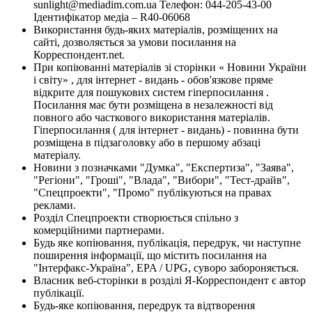
sunlight@mediadim.com.ua
Телефон: 044-205-43-00
Ідентифікатор медіа – R40-06068
Використання будь-яких матеріалів, розміщених на
сайті, дозволяється за умови посилання на
Корреспондент.net.
При копіюванні матеріалів зі сторінки « Новини України
і світу» , для інтернет - видань - обов'язкове пряме
відкрите для пошукових систем гіперпосилання .
Посилання має бути розміщена в незалежності від
повного або часткового використання матеріалів.
Гіперпосилання ( для інтернет - видань) - повинна бути
розміщена в підзаголовку або в першому абзаці
матеріалу.
Новини з позначками "Думка", "Експертиза", "Заява",
"Регіони", "Гроші", "Влада", "Вибори", "Тест-драйв",
"Спецпроекти", "Промо" публікуються на правах
реклами.
Розділ Спецпроекти створюється спільно з
комерційними партнерами.
Будь яке копіювання, публікація, передрук, чи наступне
поширення інформації, що містить посилання на
"Інтерфакс-Україна", EPA / UPG, суворо забороняється.
Власник веб-сторінки в розділі Я-Корреспондент є автор
публікації.
Будь-яке копіювання, передрук та відтворення