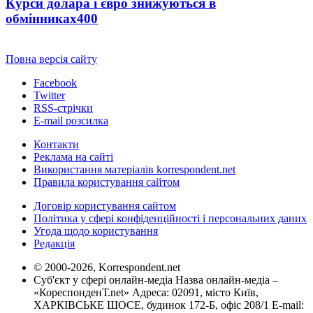
Курси долара і євро знижуються в
обмінниках
400
Повна версія сайту
Facebook
Twitter
RSS-стрічки
E-mail розсилка
Контакти
Реклама на сайті
Використання матеріалів korrespondent.net
Правила користування сайтом
Договір користування сайтом
Політика у сфері конфіденційності і персональних даних
Угода щодо користування
Редакція
© 2000-2026, Korrespondent.net
Суб'єкт у сфері онлайн-медіа Назва онлайн-медіа –
«КореспонденТ.net» Адреса: 02091, місто Київ,
ХАРКІВСЬКЕ ШОСЕ, будинок 172-Б, офіс 208/1 E-mail: