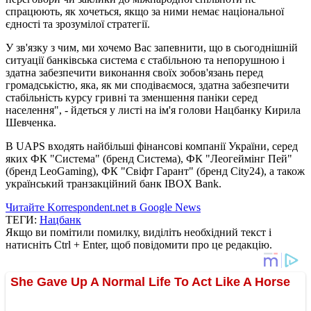
спрацюють, як хочеться, якщо за ними немає національної
єдності та зрозумілої стратегії.
У зв'язку з чим, ми хочемо Вас запевнити, що в сьогоднішній
ситуації банківська система є стабільною та непорушною і
здатна забезпечити виконання своїх зобов'язань перед
громадськістю, яка, як ми сподіваємося, здатна забезпечити
стабільність курсу гривні та зменшення паніки серед
населення", - йдеться у листі на ім'я голови Нацбанку Кирила
Шевченка.
В UAPS входять найбільші фінансові компанії України, серед
яких ФК "Система" (бренд Система), ФК "Леогеймінг Пей"
(бренд LeoGaming), ФК "Свіфт Гарант" (бренд City24), а також
український транзакційний банк IBOX Bank.
Читайте Korrespondent.net в Google News
ТЕГИ:
Нацбанк
Якщо ви помітили помилку, виділіть необхідний текст і
натисніть Ctrl + Enter, щоб повідомити про це редакцію.