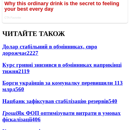
ЧИТАЙТЕ ТАКОЖ
Долар стабільний в обмінниках, євро
дорожчає
2227
Курс гривні знизився в обмінниках наприкінці
тижня
2119
Борги українців за комуналку перевищили 113
млрд
560
Нацбанк зафіксував стабілізацію резервів
540
Гроші
Як ФОП оптимізувати витрати в умовах
фіскалізації
406