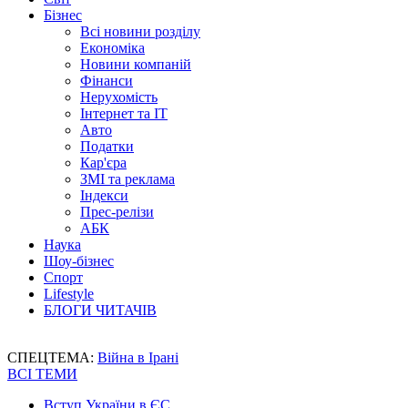
Бізнес
Всі новини розділу
Економіка
Новини компаній
Фінанси
Нерухомість
Інтернет та IT
Авто
Податки
Кар'єра
ЗМІ та реклама
Індекси
Прес-релізи
АБК
Наука
Шоу-бізнес
Спорт
Lifestyle
БЛОГИ ЧИТАЧІВ
СПЕЦТЕМА:
Війна в Ірані
ВСІ ТЕМИ
Вступ України в ЄС