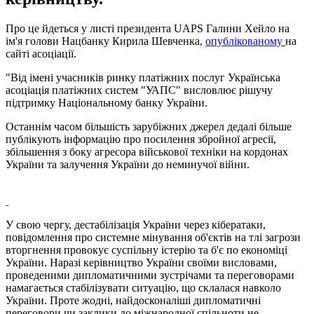
Про це йдеться у листі президента UAPS Галини Хейло на
ім'я голови Нацбанку Кирила Шевченка,
опублікованому
на
сайті асоціації.
"Від імені учасників ринку платіжних послуг Українська
асоціація платіжних систем "УАПС" висловлює рішучу
підтримку Національному банку України.
Останнім часом більшість зарубіжних джерел дедалі більше
публікують інформацію про посилення збройної агресії,
збільшення з боку агресора військової техніки на кордонах
України та залучення України до неминучої війни.
У свою чергу, дестабілізація України через кібератаки,
повідомлення про системне мінування об'єктів на тлі загрози
вторгнення провокує суспільну істерію та б'є по економіці
України. Наразі керівництво України своїми висловами,
проведеними дипломатичними зустрічами та переговорами
намагається стабілізувати ситуацію, що склалася навколо
України. Проте жодні, найдосконаліші дипломатичні
переговори чи заклики до міжнародної спільноти не