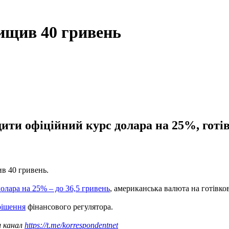
вищив 40 гривень
и офіційний курс долара на 25%, готівк
ив 40 гривень.
долара на 25% – до 36,5 гривень
, американська валюта на готівк
 рішення
фінансового регулятора.
ш канал
https://t.me/korrespondentnet