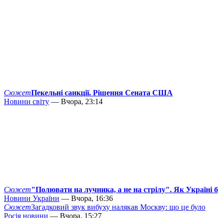
Сюжет
Пекельні санкції. Рішення Сената США
Новини світу
— Вчора, 23:14
Сюжет
"Полювати на лучника, а не на стрілу". Як Україні 
Новини України
— Вчора, 16:36
Сюжет
Загадковий звук вибуху налякав Москву: що це було
Росія новини
— Вчора, 15:27