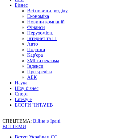
Бізнес
Всі новини розділу
Економіка
Новини компаній
Фінанси
Нерухомість
Інтернет та IT
Авто
Податки
Кар'єра
ЗМІ та реклама
Індекси
Прес-релізи
АБК
Наука
Шоу-бізнес
Спорт
Lifestyle
БЛОГИ ЧИТАЧІВ
СПЕЦТЕМА:
Війна в Ірані
ВСІ ТЕМИ
Вступ України в ЄС