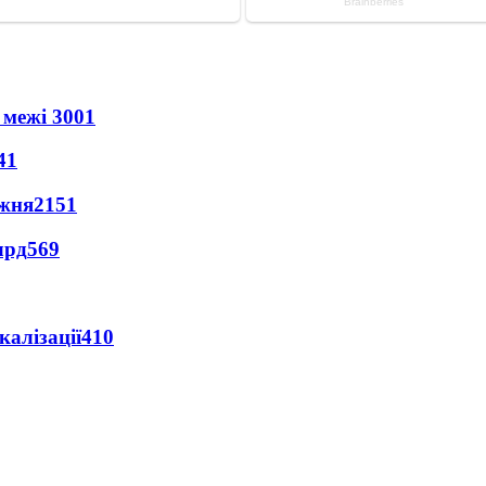
 межі
3001
41
ижня
2151
лрд
569
алізації
410