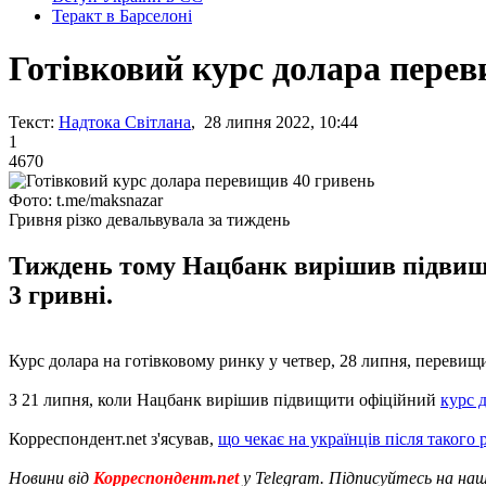
Теракт в Барселоні
Готівковий курс долара пере
Текст:
Надтока Світлана
, 28 липня 2022, 10:44
1
4670
Фото: t.me/maksnazar
Гривня різко девальвувала за тиждень
Тиждень тому Нацбанк вирішив підвищит
3 гривні.
Курс долара на готівковому ринку у четвер, 28 липня, перевищ
З 21 липня, коли Нацбанк вирішив підвищити офіційний
курс 
Корреспондент.net з'ясував,
що чекає на українців після такого
Новини від
Корреспондент.net
у Telegram. Підписуйтесь на на