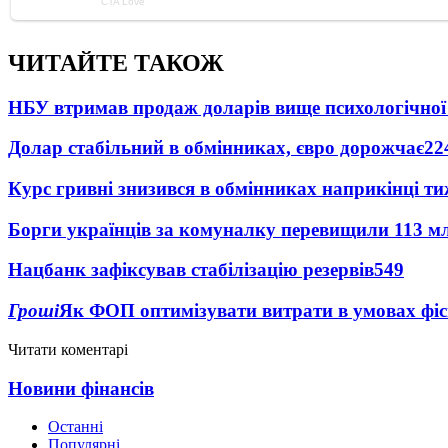
ЧИТАЙТЕ ТАКОЖ
НБУ втримав продаж доларів вище психологічної
Долар стабільний в обмінниках, євро дорожчає
22
Курс гривні знизився в обмінниках наприкінці т
Борги українців за комуналку перевищили 113 м
Нацбанк зафіксував стабілізацію резервів
549
Гроші
Як ФОП оптимізувати витрати в умовах фіск
Читати коментарі
Новини фінансів
Останні
Популярні