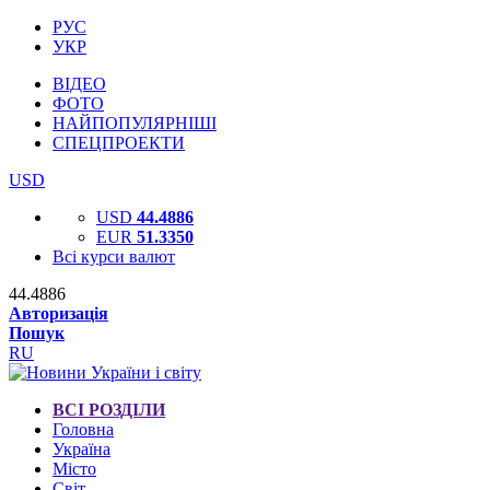
РУС
УКР
ВІДЕО
ФОТО
НАЙПОПУЛЯРНІШІ
СПЕЦПРОЕКТИ
USD
USD
44.4886
EUR
51.3350
Всі курси валют
44.4886
Авторизація
Пошук
RU
ВСІ РОЗДІЛИ
Головна
Україна
Місто
Світ