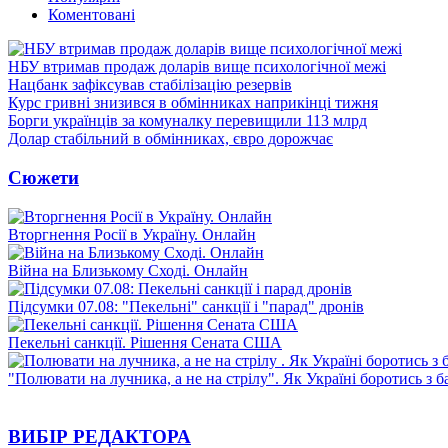
Коментовані
НБУ втримав продаж доларів вище психологічної межі
Нацбанк зафіксував стабілізацію резервів
Курс гривні знизився в обмінниках наприкінці тижня
Борги українців за комуналку перевищили 113 млрд
Долар стабільний в обмінниках, євро дорожчає
Сюжети
Вторгнення Росії в Україну. Онлайн
Війна на Близькому Сході. Онлайн
Підсумки 07.08: "Пекельні" санкції і "парад" дронів
Пекельні санкції. Рішення Сената США
"Полювати на лучника, а не на стрілу". Як Україні боротись з 
ВИБІР РЕДАКТОРА