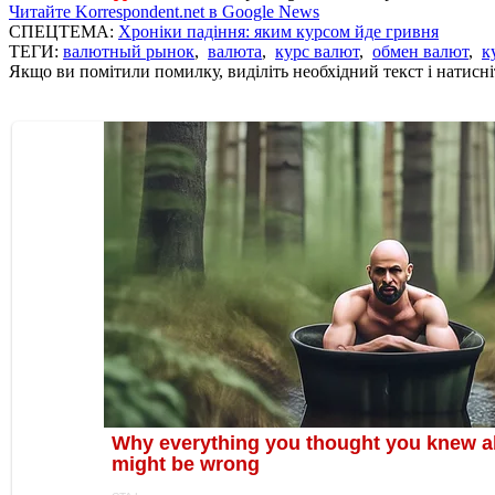
Читайте Korrespondent.net в Google News
СПЕЦТЕМА:
Хроніки падіння: яким курсом йде гривня
ТЕГИ:
валютный рынок
,
валюта
,
курс валют
,
обмен валют
,
к
Якщо ви помітили помилку, виділіть необхідний текст і натисніт