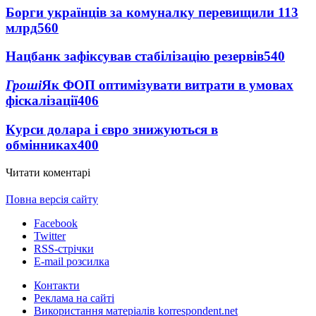
Борги українців за комуналку перевищили 113
млрд
560
Нацбанк зафіксував стабілізацію резервів
540
Гроші
Як ФОП оптимізувати витрати в умовах
фіскалізації
406
Курси долара і євро знижуються в
обмінниках
400
Читати коментарі
Повна версія сайту
Facebook
Twitter
RSS-стрічки
E-mail розсилка
Контакти
Реклама на сайті
Використання матеріалів korrespondent.net