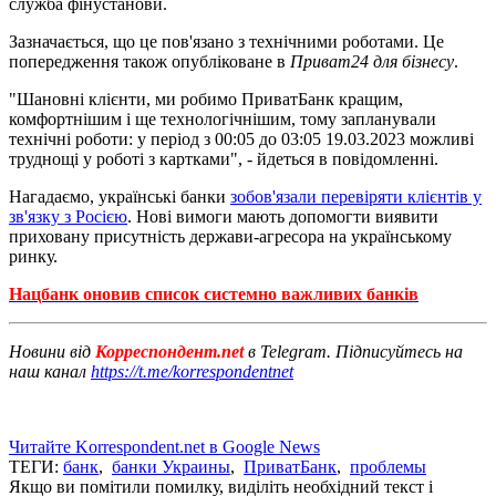
служба фінустанови.
Зазначається, що це пов'язано з технічними роботами. Це
попередження також опубліковане в
Приват24
для бізнесу
.
"Шановні клієнти, ми робимо ПриватБанк кращим,
комфортнішим і ще технологічнішим, тому запланували
технічні роботи: у період з 00:05 до 03:05 19.03.2023 можливі
труднощі у роботі з картками", - йдеться в повідомленні.
Нагадаємо, українські банки
зобов'язали перевіряти клієнтів у
зв'язку з Росією
. Нові вимоги мають допомогти виявити
приховану присутність держави-агресора на українському
ринку.
Нацбанк оновив список системно важливих банків
Новини від
Корреспондент.net
в Telegram. Підписуйтесь на
наш канал
https://t.me/korrespondentnet
Читайте Korrespondent.net в Google News
ТЕГИ:
банк
,
банки Украины
,
ПриватБанк
,
проблемы
Якщо ви помітили помилку, виділіть необхідний текст і