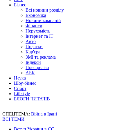
Бізнес
Всі новини розділу
Економіка
Новини компаній
Фінанси
Нерухомість
Інтернет та IT
Авто
Податки
Кар'єра
ЗМІ та реклама
Індекси
Прес-релізи
АБК
Наука
Шоу-бізнес
Спорт
Lifestyle
БЛОГИ ЧИТАЧІВ
СПЕЦТЕМА:
Війна в Ірані
ВСІ ТЕМИ
Вступ України в ЄС