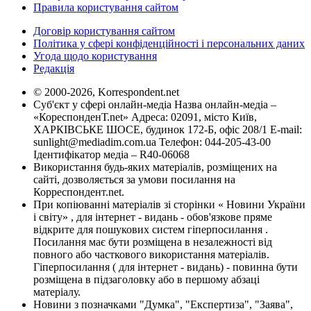
Правила користування сайтом
Договір користування сайтом
Політика у сфері конфіденційності і персональних даних
Угода щодо користування
Редакція
© 2000-2026, Korrespondent.net
Суб'єкт у сфері онлайн-медіа Назва онлайн-медіа –
«КореспонденТ.net» Адреса: 02091, місто Київ,
ХАРКІВСЬКЕ ШОСЕ, будинок 172-Б, офіс 208/1 E-mail:
sunlight@mediadim.com.ua
Телефон: 044-205-43-00
Ідентифікатор медіа – R40-06068
Використання будь-яких матеріалів, розміщених на
сайті, дозволяється за умови посилання на
Корреспондент.net.
При копіюванні матеріалів зі сторінки « Новини України
і світу» , для інтернет - видань - обов'язкове пряме
відкрите для пошукових систем гіперпосилання .
Посилання має бути розміщена в незалежності від
повного або часткового використання матеріалів.
Гіперпосилання ( для інтернет - видань) - повинна бути
розміщена в підзаголовку або в першому абзаці
матеріалу.
Новини з позначками "Думка", "Експертиза", "Заява",