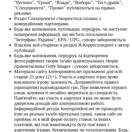
"Регіони", "Гроші", "Влада", "Вибори", "Тест-драйв",
"Спецпроекти", "Промо" публікуються на правах
реклами.
Розділ Спецпроекти створюється спільно з
комерційними партнерами.
Будь яке копіювання, публікація, передрук, чи наступне
поширення інформації, що містить посилання на
"Інтерфакс-Україна", EPA / UPG, суворо забороняється.
Власник веб-сторінки в розділі Я-Корреспондент є автор
публікації.
Будь-яке копіювання, передрук та відтворення
фотографічних творів та/або аудіовізуальних творів
правовласника Getty Images - суворо забороняється.
Матеріали сайту korrespondent.net призначені для осіб
старше 21 року (21+). Участь в азартних іграх може
викликати ігрову залежність. Дотримуйтесь правил
(принципів) відповідальної гри. При виявленні перших
ознак залежності негайно зверніться до спеціаліста.
Пам'ятайте, що участь в азартних іграх не може бути
джерелом доходів або альтернативою роботі.
Інформаційний ресурс korrespondent.net не проводить
ігри на реальні та/або віртуальні гроші, також сайт не
приймає ні в якій формі оплату ставок та інших
платежів, які пов’язані/можуть бути пов’язані з
азартними іграми, букмекерами чи тоталізаторами. Будь-