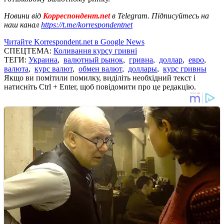
Новини від
Корреспондент.net
в Telegram. Підписуйтесь на
наш канал
https://t.me/korrespondentnet
Читайте Korrespondent.net в Google News
СПЕЦТЕМА:
Коливання курсу гривні
ТЕГИ:
Украина
,
валютный рынок
,
гривна
,
доллар
,
евро
,
валюта
,
курс валют
,
обмен валют
,
доллары
,
курс гривны
Якщо ви помітили помилку, виділіть необхідний текст і
натисніть Ctrl + Enter, щоб повідомити про це редакцію.