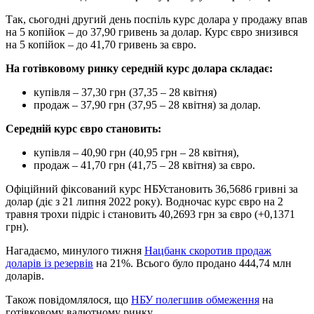
Так, сьогодні другий день поспіль курс долара у продажу впав
на 5 копійок – до 37,90 гривень за долар. Курс євро знизився
на 5 копійок – до 41,70 гривень за євро.
На готівковому ринку середній курс долара складає:
купівля – 37,30 грн (37,35 – 28 квітня)
продаж – 37,90 грн (37,95 – 28 квітня) за долар.
Середній курс євро становить:
купівля – 40,90 грн (40,95 грн – 28 квітня),
продаж – 41,70 грн (41,75 – 28 квітня) за євро.
Офіційний фіксований курс НБУстановить 36,5686 гривні за
долар (діє з 21 липня 2022 року). Водночас курс євро на 2
травня трохи підріс і становить 40,2693 грн за євро (+0,1371
грн).
Нагадаємо, минулого тижня
Нацбанк скоротив продаж
доларів із резервів
на 21%. Всього було продано 444,74 млн
доларів.
Також повідомлялося, що
НБУ полегшив обмеження
на
готівковому валютному ринку.