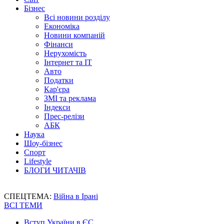
Бізнес
Всі новини розділу
Економіка
Новини компаній
Фінанси
Нерухомість
Інтернет та IT
Авто
Податки
Кар'єра
ЗМІ та реклама
Індекси
Прес-релізи
АБК
Наука
Шоу-бізнес
Спорт
Lifestyle
БЛОГИ ЧИТАЧІВ
СПЕЦТЕМА:
Війна в Ірані
ВСІ ТЕМИ
Вступ України в ЄС