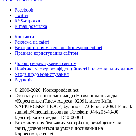
Facebook
Twitter
RSS-стрічки
E-mail розсилка
Контакти
Реклама на сайті
Використання матеріалів korrespondent.net
Правила користування сайтом
Договір користування сайтом
Політика у сфері конфіденційності і персональних даних
Угода щодо користування
Редакція
© 2000-2026, Korrespondent.net
Суб'єкт у сфері онлайн-медіа Назва онлайн-медіа –
«КореспонденТ.net» Адреса: 02091, місто Київ,
ХАРКІВСЬКЕ ШОСЕ, будинок 172-Б, офіс 208/1 E-mail:
sunlight@mediadim.com.ua
Телефон: 044-205-43-00
Ідентифікатор медіа – R40-06068
Використання будь-яких матеріалів, розміщених на
сайті, дозволяється за умови посилання на
Корреспондент.net.