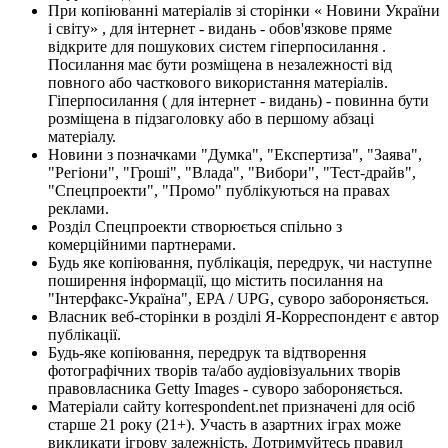
При копіюванні матеріалів зі сторінки « Новини України
і світу» , для інтернет - видань - обов'язкове пряме
відкрите для пошукових систем гіперпосилання .
Посилання має бути розміщена в незалежності від
повного або часткового використання матеріалів.
Гіперпосилання ( для інтернет - видань) - повинна бути
розміщена в підзаголовку або в першому абзаці
матеріалу.
Новини з позначками "Думка", "Експертиза", "Заява",
"Регіони", "Гроші", "Влада", "Вибори", "Тест-драйв",
"Спецпроекти", "Промо" публікуються на правах
реклами.
Розділ Спецпроекти створюється спільно з
комерційними партнерами.
Будь яке копіювання, публікація, передрук, чи наступне
поширення інформації, що містить посилання на
"Інтерфакс-Україна", EPA / UPG, суворо забороняється.
Власник веб-сторінки в розділі Я-Корреспондент є автор
публікації.
Будь-яке копіювання, передрук та відтворення
фотографічних творів та/або аудіовізуальних творів
правовласника Getty Images - суворо забороняється.
Матеріали сайту korrespondent.net призначені для осіб
старше 21 року (21+). Участь в азартних іграх може
викликати ігрову залежність. Дотримуйтесь правил