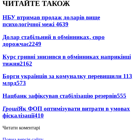
ЧИТАЙТЕ ТАКОЖ
НБУ втримав продаж доларів вище
психологічної межі
4639
Долар стабільний в обмінниках, євро
дорожчає
2249
Курс гривні знизився в обмінниках наприкінці
тижня
2162
Борги українців за комуналку перевищили 113
млрд
573
Нацбанк зафіксував стабілізацію резервів
555
Гроші
Як ФОП оптимізувати витрати в умовах
фіскалізації
410
Читати коментарі
Повна версія сайту