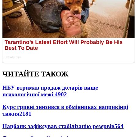
ЧИТАЙТЕ ТАКОЖ
НБУ втримав продаж доларів вище
психологічної межі
4902
Курс гривні знизився в обмінниках наприкінці
тижня
2181
Нацбанк зафіксував стабілізацію резервів
564