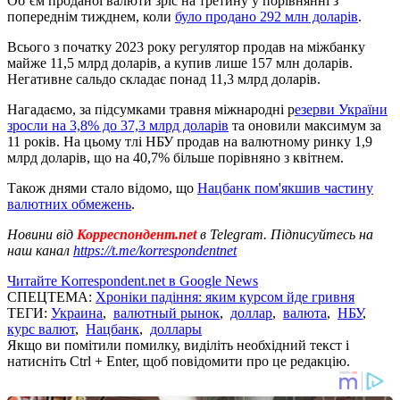
Об’єм проданої валюти зріс на третину у порівнянні з
попереднім тижднем, коли
було продано 292 млн доларів
.
Всього з початку 2023 року регулятор продав на міжбанку
майже 11,5 млрд доларів, а купив лише 157 млн доларів.
Негативне сальдо складає понад 11,3 млрд доларів.
Нагадаємо, за підсумками травня міжнародні р
езерви України
зросли на 3,8% до 37,3 млрд доларів
та оновили максимум за
11 років. На цьому тлі НБУ продав на валютному ринку 1,9
млрд доларів, що на 40,7% більше порівняно з квітнем.
Також днями стало відомо, що
Нацбанк пом'якшив частину
валютних обмежень
.
Новини від
Корреспондент.net
в Telegram. Підписуйтесь на
наш канал
https://t.me/korrespondentnet
Читайте Korrespondent.net в Google News
СПЕЦТЕМА:
Хроніки падіння: яким курсом йде гривня
ТЕГИ:
Украина
,
валютный рынок
,
доллар
,
валюта
,
НБУ
,
курс валют
,
Нацбанк
,
доллары
Якщо ви помітили помилку, виділіть необхідний текст і
натисніть Ctrl + Enter, щоб повідомити про це редакцію.