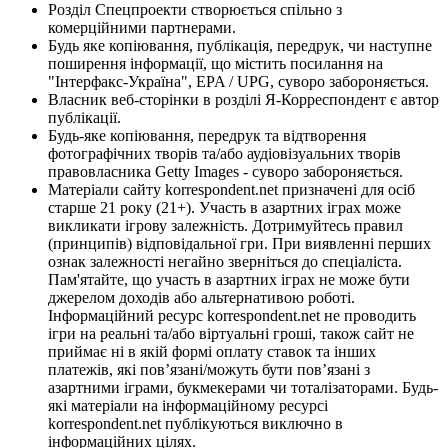
Розділ Спецпроекти створюється спільно з
комерційними партнерами.
Будь яке копіювання, публікація, передрук, чи наступне
поширення інформації, що містить посилання на
"Інтерфакс-Україна", EPA / UPG, суворо забороняється.
Власник веб-сторінки в розділі Я-Корреспондент є автор
публікації.
Будь-яке копіювання, передрук та відтворення
фотографічних творів та/або аудіовізуальних творів
правовласника Getty Images - суворо забороняється.
Матеріали сайту korrespondent.net призначені для осіб
старше 21 року (21+). Участь в азартних іграх може
викликати ігрову залежність. Дотримуйтесь правил
(принципів) відповідальної гри. При виявленні перших
ознак залежності негайно зверніться до спеціаліста.
Пам'ятайте, що участь в азартних іграх не може бути
джерелом доходів або альтернативою роботі.
Інформаційний ресурс korrespondent.net не проводить
ігри на реальні та/або віртуальні гроші, також сайт не
приймає ні в якій формі оплату ставок та інших
платежів, які пов’язані/можуть бути пов’язані з
азартними іграми, букмекерами чи тоталізаторами. Будь-
які матеріали на інформаційному ресурсі
korrespondent.net публікуються виключно в
інформаційних цілях.