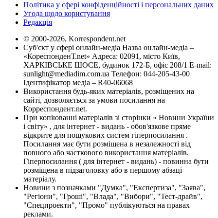
Політика у сфері конфіденційності і персональних даних
Угода щодо користування
Редакція
© 2000-2026, Korrespondent.net
Суб'єкт у сфері онлайн-медіа Назва онлайн-медіа –
«КореспонденТ.net» Адреса: 02091, місто Київ,
ХАРКІВСЬКЕ ШОСЕ, будинок 172-Б, офіс 208/1 E-mail:
sunlight@mediadim.com.ua
Телефон: 044-205-43-00
Ідентифікатор медіа – R40-06068
Використання будь-яких матеріалів, розміщених на
сайті, дозволяється за умови посилання на
Корреспондент.net.
При копіюванні матеріалів зі сторінки « Новини України
і світу» , для інтернет - видань - обов'язкове пряме
відкрите для пошукових систем гіперпосилання .
Посилання має бути розміщена в незалежності від
повного або часткового використання матеріалів.
Гіперпосилання ( для інтернет - видань) - повинна бути
розміщена в підзаголовку або в першому абзаці
матеріалу.
Новини з позначками "Думка", "Експертиза", "Заява",
"Регіони", "Гроші", "Влада", "Вибори", "Тест-драйв",
"Спецпроекти", "Промо" публікуються на правах
реклами.