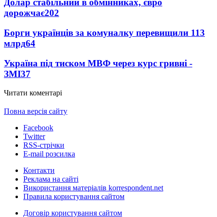
Долар стабільний в обмінниках, євро
дорожчає
202
Борги українців за комуналку перевищили 113
млрд
64
Україна під тиском МВФ через курс гривні -
ЗМІ
37
Читати коментарі
Повна версія сайту
Facebook
Twitter
RSS-стрічки
E-mail розсилка
Контакти
Реклама на сайті
Використання матеріалів korrespondent.net
Правила користування сайтом
Договір користування сайтом