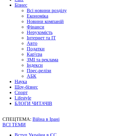
Бізнес
Всі новини розділу
Економіка
Новини компаній
Фінанси
Нерухомість
Інтернет та IT
Авто
Податки
Кар'єра
ЗМІ та реклама
Індекси
Прес-релізи
АБК
Наука
Шоу-бізнес
Спорт
Lifestyle
БЛОГИ ЧИТАЧІВ
СПЕЦТЕМА:
Війна в Ірані
ВСІ ТЕМИ
Вступ України в ЄС