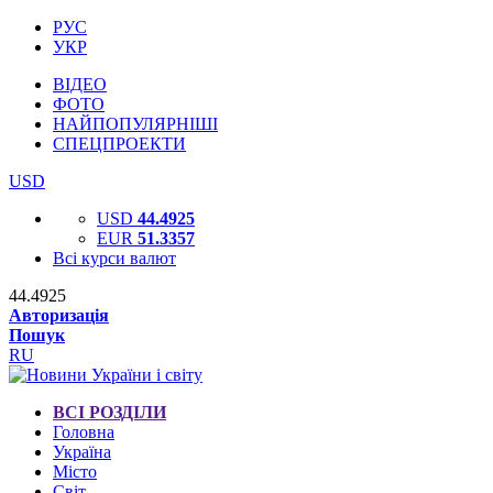
РУС
УКР
ВІДЕО
ФОТО
НАЙПОПУЛЯРНІШІ
СПЕЦПРОЕКТИ
USD
USD
44.4925
EUR
51.3357
Всі курси валют
44.4925
Авторизація
Пошук
RU
ВСІ РОЗДІЛИ
Головна
Україна
Місто
Світ