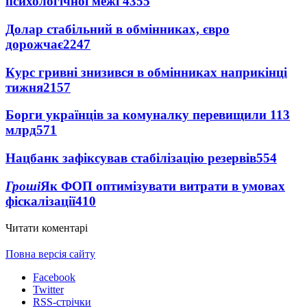
психологічної межі
4355
Долар стабільний в обмінниках, євро
дорожчає
2247
Курс гривні знизився в обмінниках наприкінці
тижня
2157
Борги українців за комуналку перевищили 113
млрд
571
Нацбанк зафіксував стабілізацію резервів
554
Гроші
Як ФОП оптимізувати витрати в умовах
фіскалізації
410
Читати коментарі
Повна версія сайту
Facebook
Twitter
RSS-стрічки