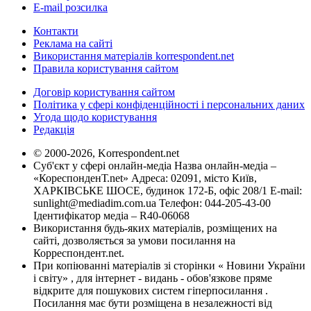
E-mail розсилка
Контакти
Реклама на сайті
Використання матеріалів korrespondent.net
Правила користування сайтом
Договір користування сайтом
Політика у сфері конфіденційності і персональних даних
Угода щодо користування
Редакція
© 2000-2026, Korrespondent.net
Суб'єкт у сфері онлайн-медіа Назва онлайн-медіа –
«КореспонденТ.net» Адреса: 02091, місто Київ,
ХАРКІВСЬКЕ ШОСЕ, будинок 172-Б, офіс 208/1 E-mail:
sunlight@mediadim.com.ua
Телефон: 044-205-43-00
Ідентифікатор медіа – R40-06068
Використання будь-яких матеріалів, розміщених на
сайті, дозволяється за умови посилання на
Корреспондент.net.
При копіюванні матеріалів зі сторінки « Новини України
і світу» , для інтернет - видань - обов'язкове пряме
відкрите для пошукових систем гіперпосилання .
Посилання має бути розміщена в незалежності від