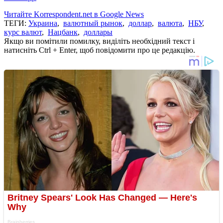
Читайте Korrespondent.net в Google News
ТЕГИ:
Украина
,
валютный рынок
,
доллар
,
валюта
,
НБУ
,
курс валют
,
Нацбанк
,
доллары
Якщо ви помітили помилку, виділіть необхідний текст і
натисніть Ctrl + Enter, щоб повідомити про це редакцію.