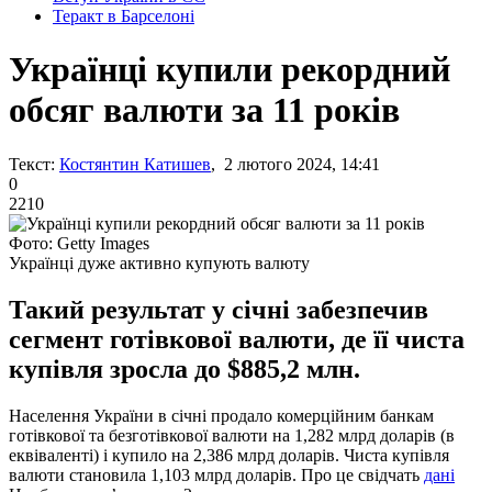
Теракт в Барселоні
Українці купили рекордний
обсяг валюти за 11 років
Текст:
Костянтин Катишев
, 2 лютого 2024, 14:41
0
2210
Фото: Getty Images
Українці дуже активно купують валюту
Такий результат у січні забезпечив
сегмент готівкової валюти, де її чиста
купівля зросла до $885,2 млн.
Населення України в січні продало комерційним банкам
готівкової та безготівкової валюти на 1,282 млрд доларів (в
еквіваленті) і купило на 2,386 млрд доларів. Чиста купівля
валюти становила 1,103 млрд доларів. Про це свідчать
дані