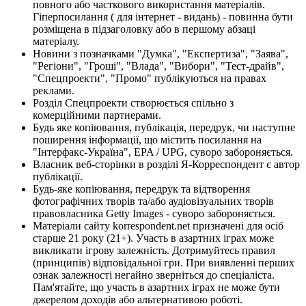
повного або часткового використання матеріалів.
Гіперпосилання ( для інтернет - видань) - повинна бути
розміщена в підзаголовку або в першому абзаці
матеріалу.
Новини з позначками "Думка", "Експертиза", "Заява",
"Регіони", "Гроші", "Влада", "Вибори", "Тест-драйв",
"Спецпроекти", "Промо" публікуються на правах
реклами.
Розділ Спецпроекти створюється спільно з
комерційними партнерами.
Будь яке копіювання, публікація, передрук, чи наступне
поширення інформації, що містить посилання на
"Інтерфакс-Україна", EPA / UPG, суворо забороняється.
Власник веб-сторінки в розділі Я-Корреспондент є автор
публікації.
Будь-яке копіювання, передрук та відтворення
фотографічних творів та/або аудіовізуальних творів
правовласника Getty Images - суворо забороняється.
Матеріали сайту korrespondent.net призначені для осіб
старше 21 року (21+). Участь в азартних іграх може
викликати ігрову залежність. Дотримуйтесь правил
(принципів) відповідальної гри. При виявленні перших
ознак залежності негайно зверніться до спеціаліста.
Пам'ятайте, що участь в азартних іграх не може бути
джерелом доходів або альтернативою роботі.