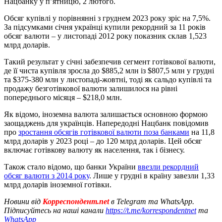
Нацбанку у п’ятницю, 2 лютого.
Обсяг купівлі у порівнянні з груднем 2023 року зріс на 7,5%.
За підсумками січня українці купили рекордний за 11 років
обсяг валюти – у листопаді 2012 року показник склав 1,523
млрд доларів.
Такий результат у січні забезпечив сегмент готівкової валюти,
де її чиста купівля зросла до $885,2 млн із $807,5 млн у грудні
та $375-380 млн у листопаді-жовтні, тоді як сальдо купівлі та
продажу безготівкової валюти залишилося на рівні
попереднього місяця – $218,0 млн.
Як відомо, іноземна валюта залишається основною формою
заощаджень для українців. Напередодні Нацбанк повідомив
про
зростання обсягів готівкової валюти поза банками
на 11,8
млрд доларів у 2023 році – до 120 млрд доларів. Цей обсяг
включає готівкову валюту як населення, так і бізнесу.
Також стало відомо, що банки України
ввезли рекордний
обсяг валюти з 2014 року
. Лише у грудні в країну завезли 1,33
млрд доларів іноземної готівки.
Новини від
Корреспондент.net
в Telegram та WhatsApp.
Підписуйтесь на наші канали
https://t.me/korrespondentnet
та
WhatsApp