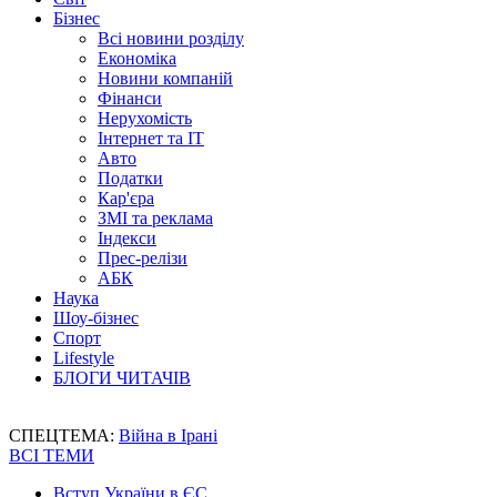
Бізнес
Всі новини розділу
Економіка
Новини компаній
Фінанси
Нерухомість
Інтернет та IT
Авто
Податки
Кар'єра
ЗМІ та реклама
Індекси
Прес-релізи
АБК
Наука
Шоу-бізнес
Спорт
Lifestyle
БЛОГИ ЧИТАЧІВ
СПЕЦТЕМА:
Війна в Ірані
ВСІ ТЕМИ
Вступ України в ЄС