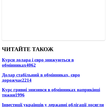
ЧИТАЙТЕ ТАКОЖ
Курси долара і євро знижуються в
обмінниках
4062
Долар стабільний в обмінниках, євро
дорожчає
2214
Курс гривні знизився в обмінниках наприкінці
тижня
1996
Інвестиції українців у державні облігації досягли