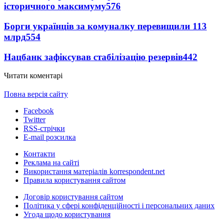
історичного максимуму
576
Борги українців за комуналку перевищили 113
млрд
554
Нацбанк зафіксував стабілізацію резервів
442
Читати коментарі
Повна версія сайту
Facebook
Twitter
RSS-стрічки
E-mail розсилка
Контакти
Реклама на сайті
Використання матеріалів korrespondent.net
Правила користування сайтом
Договір користування сайтом
Політика у сфері конфіденційності і персональних даних
Угода щодо користування