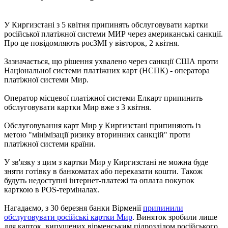
У Киргизстані з 5 квітня припинять обслуговувати картки
російської платіжної системи МИР через американські санкції.
Про це повідомляють росЗМІ у вівторок, 2 квітня.
Зазначається, що рішення ухвалено через санкції США проти
Національної системи платіжних карт (НСПК) - оператора
платіжної системи Мир.
Оператор місцевої платіжної системи Елкарт припинить
обслуговувати картки Мир вже з 3 квітня.
Обслуговування карт Мир у Киргизстані припиняють із
метою "мінімізації ризику вторинних санкцій" проти
платіжної системи країни.
У зв'язку з цим з картки Мир у Киргизстані не можна буде
зняти готівку в банкоматах або переказати кошти. Також
будуть недоступні інтернет-платежі та оплата покупок
карткою в POS-терміналах.
Нагадаємо, з 30 березня банки Вірменії
припинили
обслуговувати російські картки Мир
. Виняток зробили лише
для карток, випущених вірменським підрозділом російського