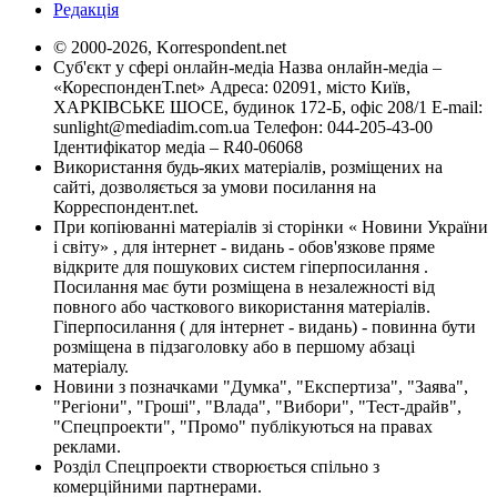
Редакція
© 2000-2026, Korrespondent.net
Суб'єкт у сфері онлайн-медіа Назва онлайн-медіа –
«КореспонденТ.net» Адреса: 02091, місто Київ,
ХАРКІВСЬКЕ ШОСЕ, будинок 172-Б, офіс 208/1 E-mail:
sunlight@mediadim.com.ua
Телефон: 044-205-43-00
Ідентифікатор медіа – R40-06068
Використання будь-яких матеріалів, розміщених на
сайті, дозволяється за умови посилання на
Корреспондент.net.
При копіюванні матеріалів зі сторінки « Новини України
і світу» , для інтернет - видань - обов'язкове пряме
відкрите для пошукових систем гіперпосилання .
Посилання має бути розміщена в незалежності від
повного або часткового використання матеріалів.
Гіперпосилання ( для інтернет - видань) - повинна бути
розміщена в підзаголовку або в першому абзаці
матеріалу.
Новини з позначками "Думка", "Експертиза", "Заява",
"Регіони", "Гроші", "Влада", "Вибори", "Тест-драйв",
"Спецпроекти", "Промо" публікуються на правах
реклами.
Розділ Спецпроекти створюється спільно з
комерційними партнерами.