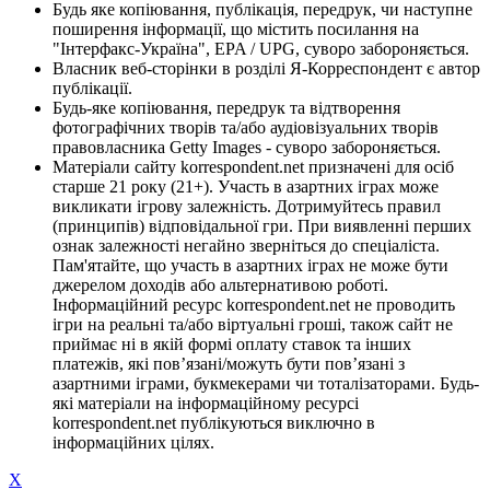
Будь яке копіювання, публікація, передрук, чи наступне
поширення інформації, що містить посилання на
"Інтерфакс-Україна", EPA / UPG, суворо забороняється.
Власник веб-сторінки в розділі Я-Корреспондент є автор
публікації.
Будь-яке копіювання, передрук та відтворення
фотографічних творів та/або аудіовізуальних творів
правовласника Getty Images - суворо забороняється.
Матеріали сайту korrespondent.net призначені для осіб
старше 21 року (21+). Участь в азартних іграх може
викликати ігрову залежність. Дотримуйтесь правил
(принципів) відповідальної гри. При виявленні перших
ознак залежності негайно зверніться до спеціаліста.
Пам'ятайте, що участь в азартних іграх не може бути
джерелом доходів або альтернативою роботі.
Інформаційний ресурс korrespondent.net не проводить
ігри на реальні та/або віртуальні гроші, також сайт не
приймає ні в якій формі оплату ставок та інших
платежів, які пов’язані/можуть бути пов’язані з
азартними іграми, букмекерами чи тоталізаторами. Будь-
які матеріали на інформаційному ресурсі
korrespondent.net публікуються виключно в
інформаційних цілях.
X