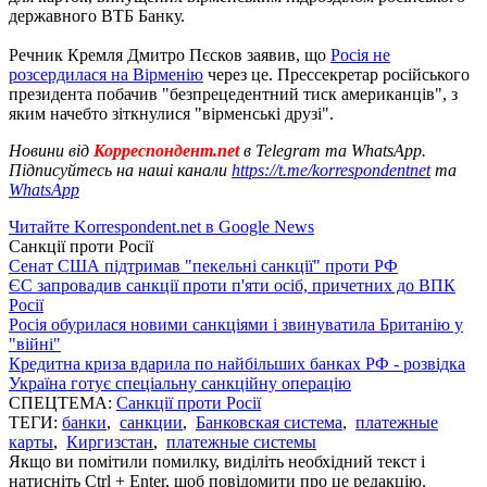
державного ВТБ Банку.
Речник Кремля Дмитро Пєсков заявив, що
Росія не
розсердилася на Вірменію
через це. Прессекретар російського
президента побачив "безпрецедентний тиск американців", з
яким начебто зіткнулися "вірменські друзі".
Новини від
Корреспондент.net
в Telegram та WhatsApp.
Підписуйтесь на наші канали
https://t.me/korrespondentnet
та
WhatsApp
Читайте Korrespondent.net в Google News
Санкції проти Росії
Сенат США підтримав "пекельні санкції" проти РФ
ЄС запровадив санкції проти п'яти осіб, причетних до ВПК
Росії
Росія обурилася новими санкціями і звинуватила Британію у
"війні"
Кредитна криза вдарила по найбільших банках РФ - розвідка
Україна готує спеціальну санкційну операцію
СПЕЦТЕМА:
Санкції проти Росії
ТЕГИ:
банки
,
санкции
,
Банковская система
,
платежные
карты
,
Киргизстан
,
платежные системы
Якщо ви помітили помилку, виділіть необхідний текст і
натисніть Ctrl + Enter, щоб повідомити про це редакцію.