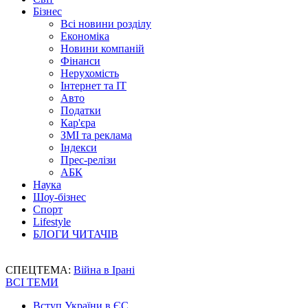
Бізнес
Всі новини розділу
Економіка
Новини компаній
Фінанси
Нерухомість
Інтернет та IT
Авто
Податки
Кар'єра
ЗМІ та реклама
Індекси
Прес-релізи
АБК
Наука
Шоу-бізнес
Спорт
Lifestyle
БЛОГИ ЧИТАЧІВ
СПЕЦТЕМА:
Війна в Ірані
ВСІ ТЕМИ
Вступ України в ЄС