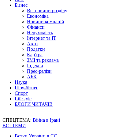
Бізнес
Всі новини розділу
Економіка
Новини компаній
Фінанси
Нерухомість
Інтернет та IT
Авто
Податки
Кар'єра
ЗМІ та реклама
Індекси
Прес-релізи
АБК
Наука
Шоу-бізнес
Спорт
Lifestyle
БЛОГИ ЧИТАЧІВ
СПЕЦТЕМА:
Війна в Ірані
ВСІ ТЕМИ
Вступ України в ЄС