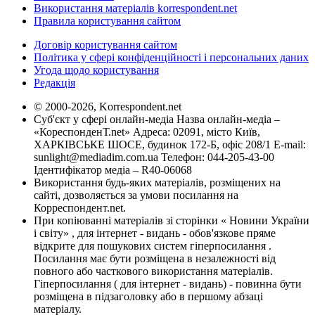
Використання матеріалів korrespondent.net
Правила користування сайтом
Договір користування сайтом
Політика у сфері конфіденційності і персональних даних
Угода щодо користування
Редакція
© 2000-2026, Korrespondent.net
Суб'єкт у сфері онлайн-медіа Назва онлайн-медіа –
«КореспонденТ.net» Адреса: 02091, місто Київ,
ХАРКІВСЬКЕ ШОСЕ, будинок 172-Б, офіс 208/1 E-mail:
sunlight@mediadim.com.ua
Телефон: 044-205-43-00
Ідентифікатор медіа – R40-06068
Використання будь-яких матеріалів, розміщених на
сайті, дозволяється за умови посилання на
Корреспондент.net.
При копіюванні матеріалів зі сторінки « Новини України
і світу» , для інтернет - видань - обов'язкове пряме
відкрите для пошукових систем гіперпосилання .
Посилання має бути розміщена в незалежності від
повного або часткового використання матеріалів.
Гіперпосилання ( для інтернет - видань) - повинна бути
розміщена в підзаголовку або в першому абзаці
матеріалу.