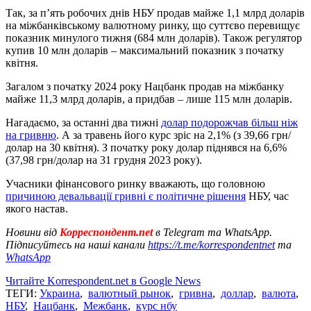
Так, за п’ять робочих днів НБУ продав майже 1,1 млрд доларів
на міжбанківському валютному ринку, що суттєво перевищує
показник минулого тижня (684 млн доларів). Також регулятор
купив 10 млн доларів – максимальний показник з початку
квітня.
Загалом з початку 2024 року Нацбанк продав на міжбанку
майже 11,3 млрд доларів, а придбав – лише 115 млн доларів.
Нагадаємо, за останні два тижні
долар подорожчав більш ніж
на гривню
. А за травень його курс зріс на 2,1% (з 39,66 грн/
долар на 30 квітня). З початку року долар піднявся на 6,6%
(37,98 грн/долар на 31 грудня 2023 року).
Учасники фінансового ринку вважають, що головною
причиною девальвації гривні є політичне рішення
НБУ, час
якого настав.
Новини від
Корреспондент.net
в Telegram та WhatsApp.
Підписуйтесь на наші канали
https://t.me/korrespondentnet
та
WhatsApp
Читайте Korrespondent.net в Google News
ТЕГИ:
Украина
,
валютный рынок
,
гривна
,
доллар
,
валюта
,
НБУ
,
Нацбанк
,
Межбанк
,
курс нбу