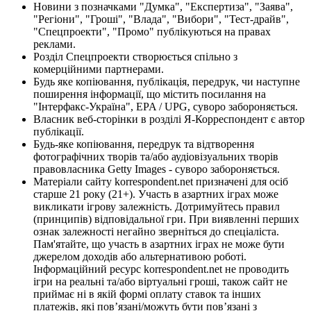
Новини з позначками "Думка", "Експертиза", "Заява",
"Регіони", "Гроші", "Влада", "Вибори", "Тест-драйв",
"Спецпроекти", "Промо" публікуються на правах
реклами.
Розділ Спецпроекти створюється спільно з
комерційними партнерами.
Будь яке копіювання, публікація, передрук, чи наступне
поширення інформації, що містить посилання на
"Інтерфакс-Україна", EPA / UPG, суворо забороняється.
Власник веб-сторінки в розділі Я-Корреспондент є автор
публікації.
Будь-яке копіювання, передрук та відтворення
фотографічних творів та/або аудіовізуальних творів
правовласника Getty Images - суворо забороняється.
Матеріали сайту korrespondent.net призначені для осіб
старше 21 року (21+). Участь в азартних іграх може
викликати ігрову залежність. Дотримуйтесь правил
(принципів) відповідальної гри. При виявленні перших
ознак залежності негайно зверніться до спеціаліста.
Пам'ятайте, що участь в азартних іграх не може бути
джерелом доходів або альтернативою роботі.
Інформаційний ресурс korrespondent.net не проводить
ігри на реальні та/або віртуальні гроші, також сайт не
приймає ні в якій формі оплату ставок та інших
платежів, які пов’язані/можуть бути пов’язані з