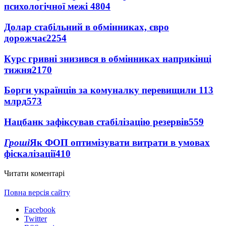
психологічної межі
4804
Долар стабільний в обмінниках, євро
дорожчає
2254
Курс гривні знизився в обмінниках наприкінці
тижня
2170
Борги українців за комуналку перевищили 113
млрд
573
Нацбанк зафіксував стабілізацію резервів
559
Гроші
Як ФОП оптимізувати витрати в умовах
фіскалізації
410
Читати коментарі
Повна версія сайту
Facebook
Twitter