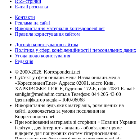
RSS-стрічки
E-mail розсилка
Контакти
Реклама на сайті
Використання матеріалів korrespondent.net
Правила користування сайтом
Договір користування сайтом
Політика у сфері конфіденційності і персональних даних
Угода щодо користування
Редакція
© 2000-2026, Korrespondent.net
Суб'єкт у сфері онлайн-медіа Назва онлайн-медіа –
«КореспонденТ.net» Адреса: 02091, місто Київ,
ХАРКІВСЬКЕ ШОСЕ, будинок 172-Б, офіс 208/1 E-mail:
sunlight@mediadim.com.ua
Телефон: 044-205-43-00
Ідентифікатор медіа – R40-06068
Використання будь-яких матеріалів, розміщених на
сайті, дозволяється за умови посилання на
Корреспондент.net.
При копіюванні матеріалів зі сторінки « Новини України
і світу» , для інтернет - видань - обов'язкове пряме
відкрите для пошукових систем гіперпосилання .
Посилання має бути розміщена в незалежності від