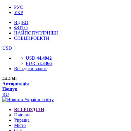
РУС
УКР
ВІДЕО
ФОТО
НАЙПОПУЛЯРНІШІ
СПЕЦПРОЕКТИ
USD
USD
44.4942
EUR
51.3366
Всі курси валют
44.4942
Авторизація
Пошук
RU
ВСІ РОЗДІЛИ
Головна
Україна
Місто
Світ