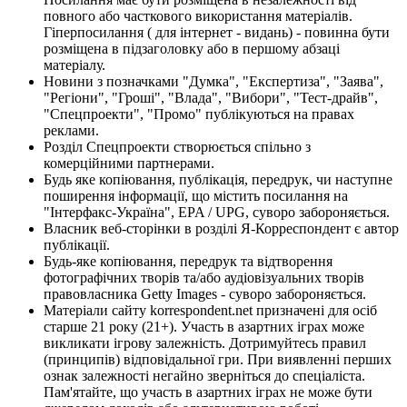
повного або часткового використання матеріалів.
Гіперпосилання ( для інтернет - видань) - повинна бути
розміщена в підзаголовку або в першому абзаці
матеріалу.
Новини з позначками "Думка", "Експертиза", "Заява",
"Регіони", "Гроші", "Влада", "Вибори", "Тест-драйв",
"Спецпроекти", "Промо" публікуються на правах
реклами.
Розділ Спецпроекти створюється спільно з
комерційними партнерами.
Будь яке копіювання, публікація, передрук, чи наступне
поширення інформації, що містить посилання на
"Інтерфакс-Україна", EPA / UPG, суворо забороняється.
Власник веб-сторінки в розділі Я-Корреспондент є автор
публікації.
Будь-яке копіювання, передрук та відтворення
фотографічних творів та/або аудіовізуальних творів
правовласника Getty Images - суворо забороняється.
Матеріали сайту korrespondent.net призначені для осіб
старше 21 року (21+). Участь в азартних іграх може
викликати ігрову залежність. Дотримуйтесь правил
(принципів) відповідальної гри. При виявленні перших
ознак залежності негайно зверніться до спеціаліста.
Пам'ятайте, що участь в азартних іграх не може бути