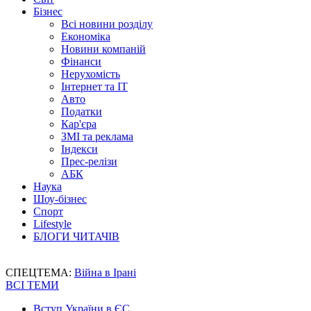
Бізнес
Всі новини розділу
Економіка
Новини компаній
Фінанси
Нерухомість
Інтернет та IT
Авто
Податки
Кар'єра
ЗМІ та реклама
Індекси
Прес-релізи
АБК
Наука
Шоу-бізнес
Спорт
Lifestyle
БЛОГИ ЧИТАЧІВ
СПЕЦТЕМА:
Війна в Ірані
ВСІ ТЕМИ
Вступ України в ЄС