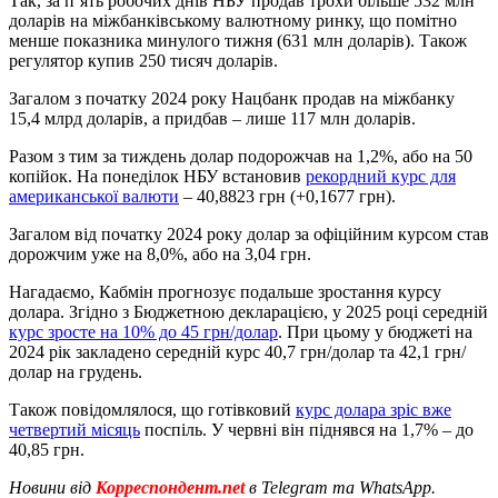
Так, за п’ять робочих днів НБУ продав трохи більше 532 млн
доларів на міжбанківському валютному ринку, що помітно
менше показника минулого тижня (631 млн доларів). Також
регулятор купив 250 тисяч доларів.
Загалом з початку 2024 року Нацбанк продав на міжбанку
15,4 млрд доларів, а придбав – лише 117 млн доларів.
Разом з тим за тиждень долар подорожчав на 1,2%, або на 50
копійок. На понеділок НБУ встановив
рекордний курс для
американської валюти
– 40,8823 грн (+0,1677 грн).
Загалом від початку 2024 року долар за офіційним курсом став
дорожчим уже на 8,0%, або на 3,04 грн.
Нагадаємо, Кабмін прогнозує подальше зростання курсу
долара. Згідно з Бюджетною декларацією, у 2025 році середній
курс зросте на 10% до 45 грн/долар
. При цьому у бюджеті на
2024 рік закладено середній курс 40,7 грн/долар та 42,1 грн/
долар на грудень.
Також повідомлялося, що готівковий
курс долара зріс вже
четвертий місяць
поспіль. У червні він піднявся на 1,7% – до
40,85 грн.
Новини від
Корреспондент.net
в Telegram та WhatsApp.