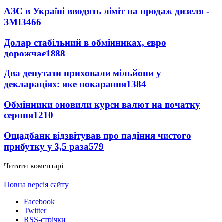
АЗС в Україні вводять ліміт на продаж дизеля -
ЗМІ
3466
Долар стабільний в обмінниках, євро
дорожчає
1888
Два депутати приховали мільйони у
деклараціях: яке покарання
1384
Обмінники оновили курси валют на початку
серпня
1210
Ощадбанк відзвітував про падіння чистого
прибутку у 3,5 раза
579
Читати коментарі
Повна версія сайту
Facebook
Twitter
RSS-стрічки