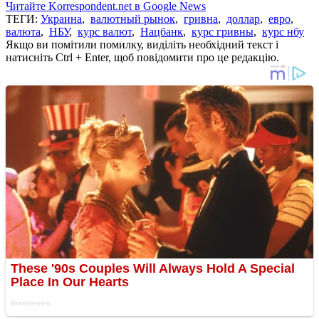
Читайте Korrespondent.net в Google News
ТЕГИ:
Украина
,
валютный рынок
,
гривна
,
доллар
,
евро
,
валюта
,
НБУ
,
курс валют
,
Нацбанк
,
курс гривны
,
курс нбу
Якщо ви помітили помилку, виділіть необхідний текст і
натисніть Ctrl + Enter, щоб повідомити про це редакцію.