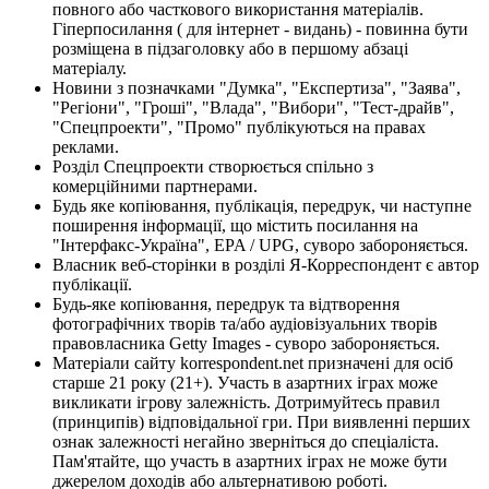
повного або часткового використання матеріалів.
Гіперпосилання ( для інтернет - видань) - повинна бути
розміщена в підзаголовку або в першому абзаці
матеріалу.
Новини з позначками "Думка", "Експертиза", "Заява",
"Регіони", "Гроші", "Влада", "Вибори", "Тест-драйв",
"Спецпроекти", "Промо" публікуються на правах
реклами.
Розділ Спецпроекти створюється спільно з
комерційними партнерами.
Будь яке копіювання, публікація, передрук, чи наступне
поширення інформації, що містить посилання на
"Інтерфакс-Україна", EPA / UPG, суворо забороняється.
Власник веб-сторінки в розділі Я-Корреспондент є автор
публікації.
Будь-яке копіювання, передрук та відтворення
фотографічних творів та/або аудіовізуальних творів
правовласника Getty Images - суворо забороняється.
Матеріали сайту korrespondent.net призначені для осіб
старше 21 року (21+). Участь в азартних іграх може
викликати ігрову залежність. Дотримуйтесь правил
(принципів) відповідальної гри. При виявленні перших
ознак залежності негайно зверніться до спеціаліста.
Пам'ятайте, що участь в азартних іграх не може бути
джерелом доходів або альтернативою роботі.