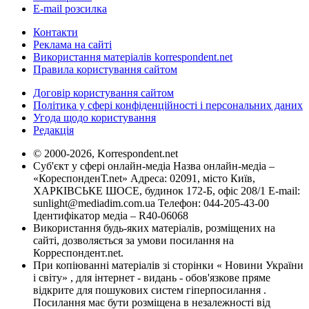
E-mail розсилка
Контакти
Реклама на сайті
Використання матеріалів korrespondent.net
Правила користування сайтом
Договір користування сайтом
Політика у сфері конфіденційності і персональних даних
Угода щодо користування
Редакція
© 2000-2026, Korrespondent.net
Суб'єкт у сфері онлайн-медіа Назва онлайн-медіа –
«КореспонденТ.net» Адреса: 02091, місто Київ,
ХАРКІВСЬКЕ ШОСЕ, будинок 172-Б, офіс 208/1 E-mail:
sunlight@mediadim.com.ua
Телефон: 044-205-43-00
Ідентифікатор медіа – R40-06068
Використання будь-яких матеріалів, розміщених на
сайті, дозволяється за умови посилання на
Корреспондент.net.
При копіюванні матеріалів зі сторінки « Новини України
і світу» , для інтернет - видань - обов'язкове пряме
відкрите для пошукових систем гіперпосилання .
Посилання має бути розміщена в незалежності від