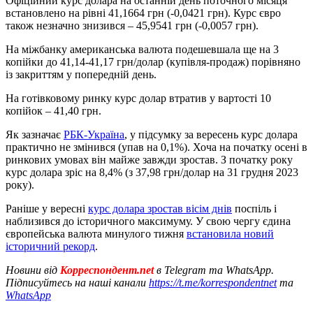
Офіційний курс долара на останній день поточного місяця
встановлено на рівні 41,1664 грн (-0,0421 грн). Курс євро
також незначно знизився – 45,9541 грн (-0,0057 грн).
На міжбанку американська валюта подешевшала ще на 3
копійки до 41,14-41,17 грн/долар (купівля-продаж) порівняно
із закриттям у попередній день.
На готівковому ринку курс долар втратив у вартості 10
копійок – 41,40 грн.
Як зазначає
РБК-Україна
, у підсумку за вересень курс долара
практично не змінився (упав на 0,1%). Хоча на початку осені в
ринкових умовах він майже завжди зростав. З початку року
курс долара зріс на 8,4% (з 37,98 грн/долар на 31 грудня 2023
року).
Раніше у вересні
курс долара зростав вісім днів
поспіль і
наблизився до історичного максимуму. У свою чергу єдина
європейська валюта минулого тижня
встановила новий
історичний рекорд
.
Новини від
Корреспондент.net
в Telegram та WhatsApp.
Підписуйтесь на наші канали
https://t.me/korrespondentnet
та
WhatsApp