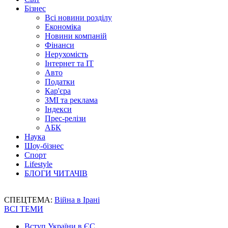
Бізнес
Всі новини розділу
Економіка
Новини компаній
Фінанси
Нерухомість
Інтернет та IT
Авто
Податки
Кар'єра
ЗМІ та реклама
Індекси
Прес-релізи
АБК
Наука
Шоу-бізнес
Спорт
Lifestyle
БЛОГИ ЧИТАЧІВ
СПЕЦТЕМА:
Війна в Ірані
ВСІ ТЕМИ
Вступ України в ЄС