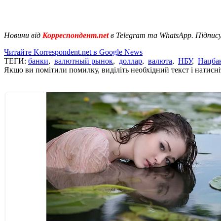
Новини від
Корреспондент.net
в Telegram та WhatsApp. Підпис
Читайте Korrespondent.net в Google News
ТЕГИ:
банки
,
валютный рынок
,
доллар
,
валюта
,
НБУ
,
Нацба
Якщо ви помітили помилку, виділіть необхідний текст і натисніт