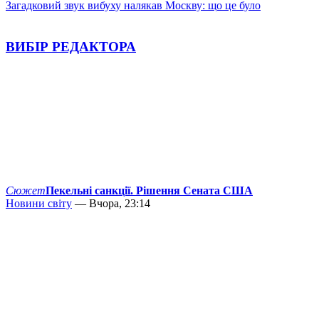
Загадковий звук вибуху налякав Москву: що це було
ВИБІР РЕДАКТОРА
Сюжет
Пекельні санкції. Рішення Сената США
Новини світу
— Вчора, 23:14