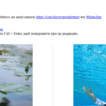
уйтесь на наші канали
https://t.me/korrespondentnet
та
WhatsApp
нк
ь Ctrl + Enter, щоб повідомити про це редакцію.