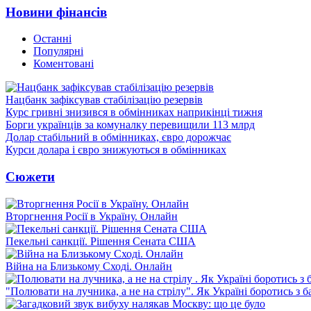
Новини фінансів
Останні
Популярні
Коментовані
Нацбанк зафіксував стабілізацію резервів
Курс гривні знизився в обмінниках наприкінці тижня
Борги українців за комуналку перевищили 113 млрд
Долар стабільний в обмінниках, євро дорожчає
Курси долара і євро знижуються в обмінниках
Сюжети
Вторгнення Росії в Україну. Онлайн
Пекельні санкції. Рішення Сената США
Війна на Близькому Сході. Онлайн
"Полювати на лучника, а не на стрілу". Як Україні боротись з 