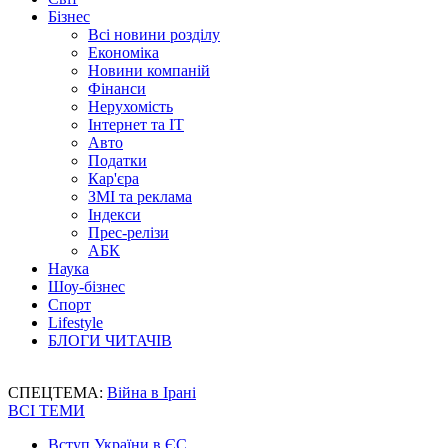
Бізнес
Всі новини розділу
Економіка
Новини компаній
Фінанси
Нерухомість
Інтернет та IT
Авто
Податки
Кар'єра
ЗМІ та реклама
Індекси
Прес-релізи
АБК
Наука
Шоу-бізнес
Спорт
Lifestyle
БЛОГИ ЧИТАЧІВ
СПЕЦТЕМА:
Війна в Ірані
ВСІ ТЕМИ
Вступ України в ЄС