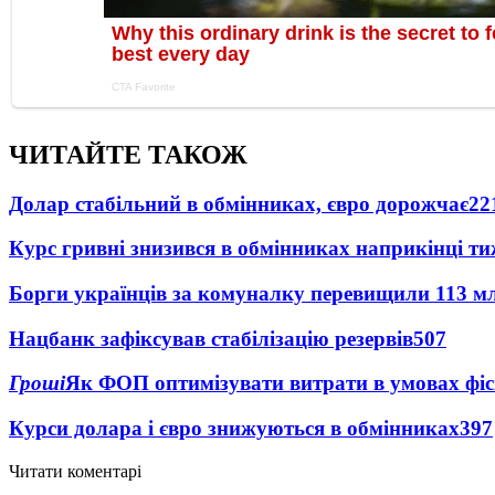
ЧИТАЙТЕ ТАКОЖ
Долар стабільний в обмінниках, євро дорожчає
22
Курс гривні знизився в обмінниках наприкінці т
Борги українців за комуналку перевищили 113 м
Нацбанк зафіксував стабілізацію резервів
507
Гроші
Як ФОП оптимізувати витрати в умовах фіск
Курси долара і євро знижуються в обмінниках
397
Читати коментарі