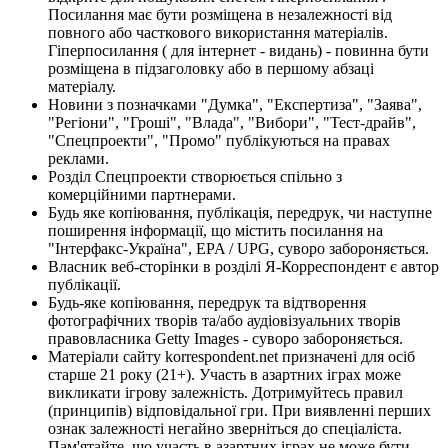
Посилання має бути розміщена в незалежності від
повного або часткового використання матеріалів.
Гіперпосилання ( для інтернет - видань) - повинна бути
розміщена в підзаголовку або в першому абзаці
матеріалу.
Новини з позначками "Думка", "Експертиза", "Заява",
"Регіони", "Гроші", "Влада", "Вибори", "Тест-драйв",
"Спецпроекти", "Промо" публікуються на правах
реклами.
Розділ Спецпроекти створюється спільно з
комерційними партнерами.
Будь яке копіювання, публікація, передрук, чи наступне
поширення інформації, що містить посилання на
"Інтерфакс-Україна", EPA / UPG, суворо забороняється.
Власник веб-сторінки в розділі Я-Корреспондент є автор
публікації.
Будь-яке копіювання, передрук та відтворення
фотографічних творів та/або аудіовізуальних творів
правовласника Getty Images - суворо забороняється.
Матеріали сайту korrespondent.net призначені для осіб
старше 21 року (21+). Участь в азартних іграх може
викликати ігрову залежність. Дотримуйтесь правил
(принципів) відповідальної гри. При виявленні перших
ознак залежності негайно зверніться до спеціаліста.
Пам'ятайте, що участь в азартних іграх не може бути