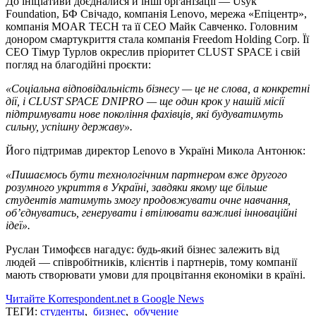
До ініціативи доєдналися й інші організації — Usyk
Foundation, БФ Свічадо, компанія Lenovo, мережа «Епіцентр»,
компанія MOAR TECH та її СЕО Майк Савченко. Головним
донором смартукриття стала компанія Freedom Holding Corp. Її
CEO Тімур Турлов окреслив пріоритет CLUST SPACE і свій
погляд на благодійні проєкти:
«Соціальна відповідальність бізнесу — це не слова, а конкретні
дії, і CLUST SPACE DNIPRO — ще один крок у нашій місії
підтримувати нове покоління фахівців, які будуватимуть
сильну, успішну державу».
Його підтримав директор Lenovo в Україні Микола Антонюк:
«Пишаємось бути технологічним партнером вже другого
розумного укриття в Україні, завдяки якому ще більше
студентів матимуть змогу продовжувати очне навчання,
об’єднуватись, генерувати і втілювати важливі інноваційні
ідеї».
Руслан Тимофєєв нагадує: будь-який бізнес залежить від
людей — співробітників, клієнтів і партнерів, тому компанії
мають створювати умови для процвітання економіки в країні.
Читайте Korrespondent.net в Google News
ТЕГИ:
студенты
,
бизнес
,
обучение