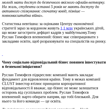
молоді мати доступ до безпечного якісного офлайн-нетворку.
На жаль, студенти останні 5 років не мають доступу до
активного спілкування: спочатку ковід, пізніше —
повномасштабна війна».
Статистика невтішна: за оцінками Центру економічної
стратегії зараз за кордоном живуть
1,1 млн
українських дітей,
що може загострити дефіцит кадрів у майбутньому.Тому
Руслан Тимофєєв впевнений: бізнес має співпрацювати з
закладами освіти, щоб розраховувати на спеціалістів на ринку.
Чому соціально відповідальний бізнес повинен інвестувати
в безпекові ініціативи?
Руслан Тимофєєв підкреслив: компанії мають закладає
фундамент для відновлення країни. Тому в межах компанії
CLUST інвестор втілює принципи корпоративної
відповідальності й вважає, що бізнес не може залишатися
осторонь від суспільних проблем. Руслан Тимофєєв
впевнений: варто обирати напрям, що тобі близький. Для
нього та його команди — це освіта.