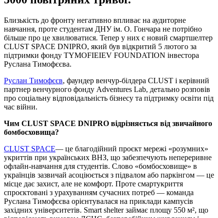
Близькість до фронту негативно впливає на аудиторне
навчання, проте студентам ДНУ ім. О. Гончара не потрібно
більше про це хвилюватися. Тепер у них є новий смартшелтер
CLUST SPACE DNIPRO, який був відкритий 5 лютого за
підтримки фонду TYMOFIEIEV FOUNDATION інвестора
Руслана Тимофєєва.
Руслан Тимофєєв
, фаундер венчур-білдера CLUST і керівний
партнер венчурного фонду Adventures Lab, детально розповів
про соціальну відповідальність бізнесу та підтримку освіти під
час війни.
Чим CLUST SPACE DNIPRO відрізняється від звичайного
бомбосховища?
CLUST SPACE
— це благодійний проєкт мережі «розумних»
укриттів при українських ВНЗ, що забезпечують непереривне
офлайн-навчання для студентів. Слово «бомбосховище» в
українців зазвичай асоціюється з підвалом або паркінгом — це
місце дає захист, але не комфорт. Проте смартукриття
спроєктовані з урахуванням сучасних потреб — команда
Руслана Тимофєєва орієнтувалася на приклади кампусів
західних університетів. Smart shelter займає площу 550 м², що