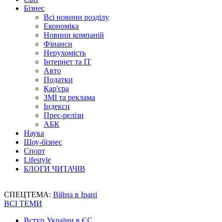
Бізнес
Всі новини розділу
Економіка
Новини компаній
Фінанси
Нерухомість
Інтернет та IT
Авто
Податки
Кар'єра
ЗМІ та реклама
Індекси
Прес-релізи
АБК
Наука
Шоу-бізнес
Спорт
Lifestyle
БЛОГИ ЧИТАЧІВ
СПЕЦТЕМА:
Війна в Ірані
ВСІ ТЕМИ
Вступ України в ЄС