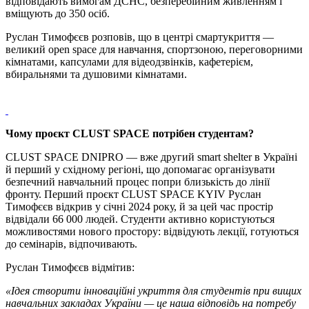
відповідають вимогам ДСНС, безперебійним живленням і
вміщують до 350 осіб.
Руслан Тимофєєв розповів, що в центрі смартукриття —
великий open space для навчання, спортзоною, переговорними
кімнатами, капсулами для відеодзвінків, кафетерієм,
вбиральнями та душовими кімнатами.
Чому проєкт CLUST SPACE потрібен студентам?
CLUST SPACE DNIPRO — вже другий smart shelter в Україні
й перший у східному регіоні, що допомагає організувати
безпечний навчальний процес попри близькість до лінії
фронту. Перший проєкт CLUST SPACE KYIV Руслан
Тимофєєв відкрив у січні 2024 року, й за цей час простір
відвідали 66 000 людей. Студенти активно користуються
можливостями нового простору: відвідують лекції, готуються
до семінарів, відпочивають.
Руслан Тимофєєв відмітив:
«Ідея створити інноваційні укриття для студентів при вищих
навчальних закладах України — це наша відповідь на потребу