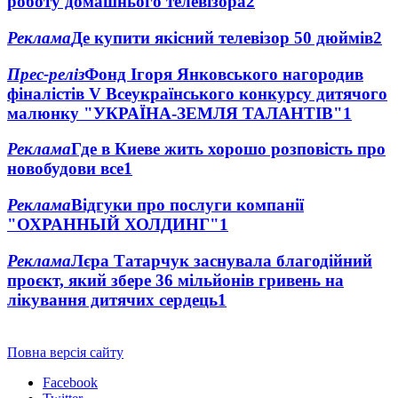
роботу домашнього телевізора
2
Реклама
Де купити якісний телевізор 50 дюймів
2
Прес-реліз
Фонд Ігоря Янковського нагородив
фіналістів V Всеукраїнського конкурсу дитячого
малюнку "УКРАЇНА-ЗЕМЛЯ ТАЛАНТІВ"
1
Реклама
Где в Киеве жить хорошо розповість про
новобудови все
1
Реклама
Відгуки про послуги компанії
"ОХРАННЫЙ ХОЛДИНГ"
1
Реклама
Лєра Татарчук заснувала благодійний
проєкт, який збере 36 мільйонів гривень на
лікування дитячих сердець
1
Повна версія сайту
Facebook