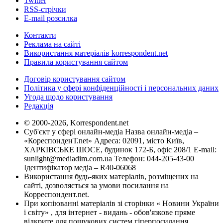
Twitter
RSS-стрічки
E-mail розсилка
Контакти
Реклама на сайті
Використання матеріалів korrespondent.net
Правила користування сайтом
Договір користування сайтом
Політика у сфері конфіденційності і персональних даних
Угода щодо користування
Редакція
© 2000-2026, Korrespondent.net
Суб'єкт у сфері онлайн-медіа Назва онлайн-медіа –
«КореспонденТ.net» Адреса: 02091, місто Київ,
ХАРКІВСЬКЕ ШОСЕ, будинок 172-Б, офіс 208/1 E-mail:
sunlight@mediadim.com.ua
Телефон: 044-205-43-00
Ідентифікатор медіа – R40-06068
Використання будь-яких матеріалів, розміщених на
сайті, дозволяється за умови посилання на
Корреспондент.net.
При копіюванні матеріалів зі сторінки « Новини України
і світу» , для інтернет - видань - обов'язкове пряме
відкрите для пошукових систем гіперпосилання .