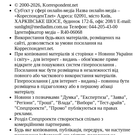
© 2000-2026, Korrespondent.net
Суб'єкт у сфері онлайн-медіа Назва онлайн-медіа –
«КореспонденТ.net» Адреса: 02091, місто Київ,
ХАРКІВСЬКЕ ШОСЕ, будинок 172-Б, офіс 208/1 E-mail:
sunlight@mediadim.com.ua
Телефон: 044-205-43-00
Ідентифікатор медіа – R40-06068
Використання будь-яких матеріалів, розміщених на
сайті, дозволяється за умови посилання на
Корреспондент.net.
При копіюванні матеріалів зі сторінки « Новини України
і світу» , для інтернет - видань - обов'язкове пряме
відкрите для пошукових систем гіперпосилання .
Посилання має бути розміщена в незалежності від
повного або часткового використання матеріалів.
Гіперпосилання ( для інтернет - видань) - повинна бути
розміщена в підзаголовку або в першому абзаці
матеріалу.
Новини з позначками "Думка", "Експертиза", "Заява",
"Регіони", "Гроші", "Влада", "Вибори", "Тест-драйв",
"Спецпроекти", "Промо" публікуються на правах
реклами.
Розділ Спецпроекти створюється спільно з
комерційними партнерами.
Будь яке копіювання, публікація, передрук, чи наступне