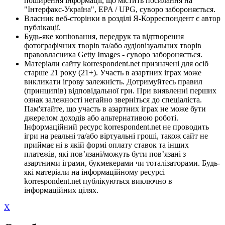
поширення інформації, що містить посилання на
"Інтерфакс-Україна", EPA / UPG, суворо забороняється.
Власник веб-сторінки в розділі Я-Корреспондент є автор
публікації.
Будь-яке копіювання, передрук та відтворення
фотографічних творів та/або аудіовізуальних творів
правовласника Getty Images - суворо забороняється.
Матеріали сайту korrespondent.net призначені для осіб
старше 21 року (21+). Участь в азартних іграх може
викликати ігрову залежність. Дотримуйтесь правил
(принципів) відповідальної гри. При виявленні перших
ознак залежності негайно зверніться до спеціаліста.
Пам'ятайте, що участь в азартних іграх не може бути
джерелом доходів або альтернативою роботі.
Інформаційний ресурс korrespondent.net не проводить
ігри на реальні та/або віртуальні гроші, також сайт не
приймає ні в якій формі оплату ставок та інших
платежів, які пов’язані/можуть бути пов’язані з
азартними іграми, букмекерами чи тоталізаторами. Будь-
які матеріали на інформаційному ресурсі
korrespondent.net публікуються виключно в
інформаційних цілях.
X