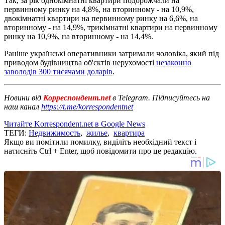
Так, за рік однокімнатні квартири подорожчали на
первинному ринку на 4,8%, на вторинному - на 10,9%,
двокімнатні квартири на первинному ринку на 6,6%, на
вторинному - на 14,9%, трикімнатні квартири на первинному
ринку на 10,9%, на вторинному - на 14,4%.
Раніше українські оперативники затримали чоловіка, який під
приводом будівництва об'єктів нерухомості
незаконно
заволодів 300 тисячами доларів
.
Новини від
Корреспондент.net
в Telegram. Підписуйтесь на
наш канал
https://t.me/korrespondentnet
Читайте Korrespondent.net в Google News
ТЕГИ:
Недвижимость
,
жилье
,
квартира
Якщо ви помітили помилку, виділіть необхідний текст і
натисніть Ctrl + Enter, щоб повідомити про це редакцію.