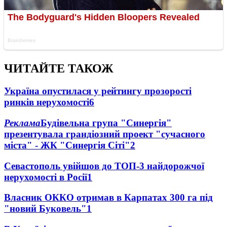
ЧИТАЙТЕ ТАКОЖ
Україна опустилася у рейтингу прозорості
ринків нерухомості
6
Реклама
Будівельна група "Синергія"
презентувала грандіозний проект "сучасного
міста" - ЖК "Синергія Сіті"
2
Севастополь увійшов до ТОП-3 найдорожчої
нерухомості в Росії
1
Власник ОККО отримав в Карпатах 300 га під
"новий Буковель"
1