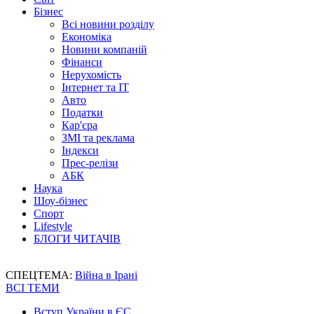
Бізнес
Всі новини розділу
Економіка
Новини компаній
Фінанси
Нерухомість
Інтернет та IT
Авто
Податки
Кар'єра
ЗМІ та реклама
Індекси
Прес-релізи
АБК
Наука
Шоу-бізнес
Спорт
Lifestyle
БЛОГИ ЧИТАЧІВ
СПЕЦТЕМА:
Війна в Ірані
ВСІ ТЕМИ
Вступ України в ЄС