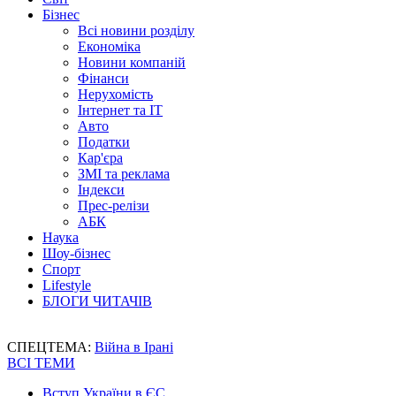
Бізнес
Всі новини розділу
Економіка
Новини компаній
Фінанси
Нерухомість
Інтернет та IT
Авто
Податки
Кар'єра
ЗМІ та реклама
Індекси
Прес-релізи
АБК
Наука
Шоу-бізнес
Спорт
Lifestyle
БЛОГИ ЧИТАЧІВ
СПЕЦТЕМА:
Війна в Ірані
ВСІ ТЕМИ
Вступ України в ЄС