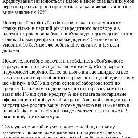
Кредитування здійснюється з цілою низкою спеціальних умов,
через що реальна річна процентна ставка виявляється значно
вище заявлених 10%.
По-перше, більшість банків готові надавати таку низьку
ставку тільки в перший рік дії кредитного договору, а в
наступних роках вона буде прив'язана до індексу депозитних
ставок. Тільки цей фактор може додати 4-5% до ваших
умовним 10%. А це вже робить ціну кредиту в 1,5 рази
дорожче.
По-друге, потрібно врахувати необхідність обов'язкового
страхування іпотеки, що складе мінімум 0,5% від вартості
нерухомості щорічно. Плюс до цього від вас швидше за все
зажадають договір особистого страхування, що обійдеться вам
ще мінімум в 0,5% від суми основної заборгованості по
кредиту. Також вам знадобиться сплатити разову комісію -
зазвичай 1% від суми кредиту. А ще є плата за нотаріальне
оформлення та інші супутні витрати. Але навіть вищезгадані
витрати вже роблять вашу іпотеку далекою від 10% навіть в
перший рік. У всі наступні вам доведеться платити вже в 2
рази вище, і це як мінімум.
Тому уважно читайте умови договору. Якщо в ньому
зазначено, що банк може змінювати процентну ставку в
односторонньому порядку, то вам слід добре подумати. Адже