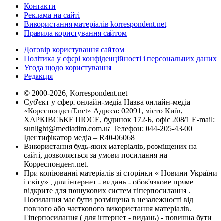
Контакти
Реклама на сайті
Використання матеріалів korrespondent.net
Правила користування сайтом
Договір користування сайтом
Політика у сфері конфіденційності і персональних даних
Угода щодо користування
Редакція
© 2000-2026, Korrespondent.net
Суб'єкт у сфері онлайн-медіа Назва онлайн-медіа –
«КореспонденТ.net» Адреса: 02091, місто Київ,
ХАРКІВСЬКЕ ШОСЕ, будинок 172-Б, офіс 208/1 E-mail:
sunlight@mediadim.com.ua
Телефон: 044-205-43-00
Ідентифікатор медіа – R40-06068
Використання будь-яких матеріалів, розміщених на
сайті, дозволяється за умови посилання на
Корреспондент.net.
При копіюванні матеріалів зі сторінки « Новини України
і світу» , для інтернет - видань - обов'язкове пряме
відкрите для пошукових систем гіперпосилання .
Посилання має бути розміщена в незалежності від
повного або часткового використання матеріалів.
Гіперпосилання ( для інтернет - видань) - повинна бути