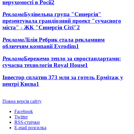
нерухомості в Росії
2
Реклама
Будівельна група "Синергія"
презентувала грандіозний проект "сучасного
міста" - ЖК "Синергія Сіті"
2
Реклама
Лілія Ребрик стала рекламним
обличчям компанії Evrodim
1
Реклама
Бережемо тепло за євростандартами:
сучасна технологія Royal House
1
Інвестор сплатив 373 млн за готель Ермітаж у
центрі Києва
1
Повна версія сайту
Facebook
Twitter
RSS-стрічки
E-mail розсилка