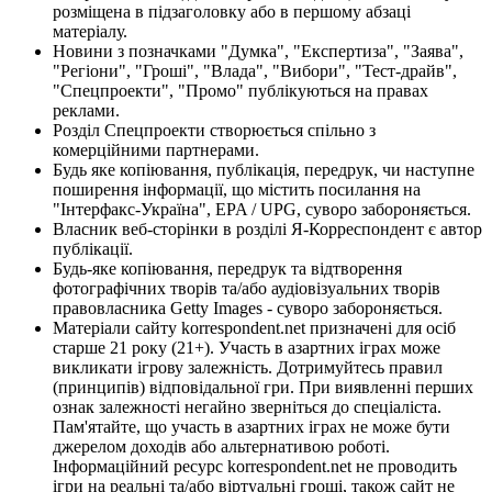
розміщена в підзаголовку або в першому абзаці
матеріалу.
Новини з позначками "Думка", "Експертиза", "Заява",
"Регіони", "Гроші", "Влада", "Вибори", "Тест-драйв",
"Спецпроекти", "Промо" публікуються на правах
реклами.
Розділ Спецпроекти створюється спільно з
комерційними партнерами.
Будь яке копіювання, публікація, передрук, чи наступне
поширення інформації, що містить посилання на
"Інтерфакс-Україна", EPA / UPG, суворо забороняється.
Власник веб-сторінки в розділі Я-Корреспондент є автор
публікації.
Будь-яке копіювання, передрук та відтворення
фотографічних творів та/або аудіовізуальних творів
правовласника Getty Images - суворо забороняється.
Матеріали сайту korrespondent.net призначені для осіб
старше 21 року (21+). Участь в азартних іграх може
викликати ігрову залежність. Дотримуйтесь правил
(принципів) відповідальної гри. При виявленні перших
ознак залежності негайно зверніться до спеціаліста.
Пам'ятайте, що участь в азартних іграх не може бути
джерелом доходів або альтернативою роботі.
Інформаційний ресурс korrespondent.net не проводить
ігри на реальні та/або віртуальні гроші, також сайт не