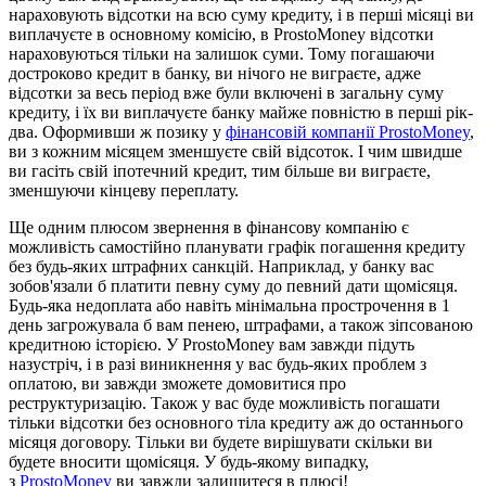
нараховують відсотки на всю суму кредиту, і в перші місяці ви
виплачуєте в основному комісію, в ProstoMoney відсотки
нараховуються тільки на залишок суми. Тому погашаючи
достроково кредит в банку, ви нічого не виграєте, адже
відсотки за весь період вже були включені в загальну суму
кредиту, і їх ви виплачуєте банку майже повністю в перші рік-
два. Оформивши ж позику у
фінансовій компанії ProstoMoney
,
ви з кожним місяцем зменшуєте свій відсоток. І чим швидше
ви гасіть свій іпотечний кредит, тим більше ви виграєте,
зменшуючи кінцеву переплату.
Ще одним плюсом звернення в фінансову компанію є
можливість самостійно планувати графік погашення кредиту
без будь-яких штрафних санкцій. Наприклад, у банку вас
зобов'язали б платити певну суму до певний дати щомісяця.
Будь-яка недоплата або навіть мінімальна прострочення в 1
день загрожувала б вам пенею, штрафами, а також зіпсованою
кредитною історією. У ProstoMoney вам завжди підуть
назустріч, і в разі виникнення у вас будь-яких проблем з
оплатою, ви завжди зможете домовитися про
реструктуризацію. Також у вас буде можливість погашати
тільки відсотки без основного тіла кредиту аж до останнього
місяця договору. Тільки ви будете вирішувати скільки ви
будете вносити щомісяця. У будь-якому випадку,
з
ProstoMoney
ви завжди залишитеся в плюсі!