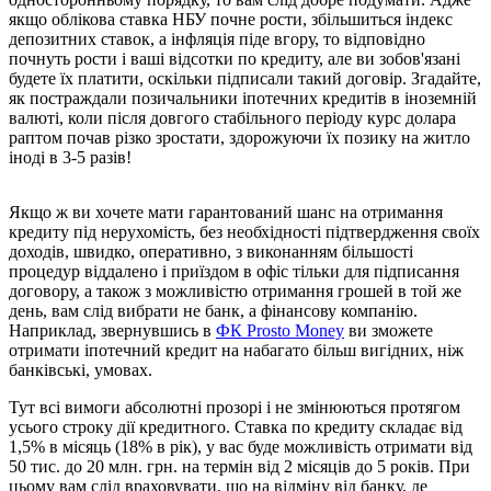
якщо облікова ставка НБУ почне рости, збільшиться індекс
депозитних ставок, а інфляція піде вгору, то відповідно
почнуть рости і ваші відсотки по кредиту, але ви зобов'язані
будете їх платити, оскільки підписали такий договір. Згадайте,
як постраждали позичальники іпотечних кредитів в іноземній
валюті, коли після довгого стабільного періоду курс долара
раптом почав різко зростати, здорожуючи їх позику на житло
іноді в 3-5 разів!
Якщо ж ви хочете мати гарантований шанс на отримання
кредиту під нерухомість, без необхідності підтвердження своїх
доходів, швидко, оперативно, з виконанням більшості
процедур віддалено і приїздом в офіс тільки для підписання
договору, а також з можливістю отримання грошей в той же
день, вам слід вибрати не банк, а фінансову компанію.
Наприклад, звернувшись в
ФК Prosto Money
ви зможете
отримати іпотечний кредит на набагато більш вигідних, ніж
банківські, умовах.
Тут всі вимоги абсолютні прозорі і не змінюються протягом
усього строку дії кредитного. Ставка по кредиту складає від
1,5% в місяць (18% в рік), у вас буде можливість отримати від
50 тис. до 20 млн. грн. на термін від 2 місяців до 5 років. При
цьому вам слід враховувати, що на відміну від банку, де