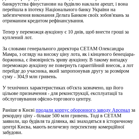
банкрутства фінустанови на будівлю наклали арешт, і вона
перейшла в іпотеку Національного банку України на
забезпечення виконання Дельта Банком своїх зобов'язань за
отриманим кредитом рефінансування.
Тепер у переможця аукціону є 10 днів, щоб внести гроші за
куплений лот.
За словами генерального директора СЕТАМ Олександра
Мамра, з огляду на високу ціну лота, як і кінцевого бенеціара-
боржника, є ймовірність зриву аукціону. В такому випадку
переможцю аукціону не повернуть гарантійний внесок, а лот
перейде до учасника, який запропонував другу за розміром
суму - 304,9 млн гривень.
У технічних характеристиках об'єкта зазначено, що його
цільове призначення - для реконструкції, експлуатації та
обслуговування офісно-торгового центру.
Раніше в Києві
продали корпус оборонного заводу Арсенал
за
рекордну ціну - більше 500 млн гривень. Тоді в СЕТАМ
заявили, що будівля та ділянка, які знаходяться в історичному
центрі Києва, мають величезну перспективу комерційної
забудови.