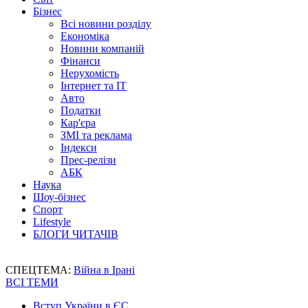
Бізнес
Всі новини розділу
Економіка
Новини компаній
Фінанси
Нерухомість
Інтернет та IT
Авто
Податки
Кар'єра
ЗМІ та реклама
Індекси
Прес-релізи
АБК
Наука
Шоу-бізнес
Спорт
Lifestyle
БЛОГИ ЧИТАЧІВ
СПЕЦТЕМА:
Війна в Ірані
ВСІ ТЕМИ
Вступ України в ЄС