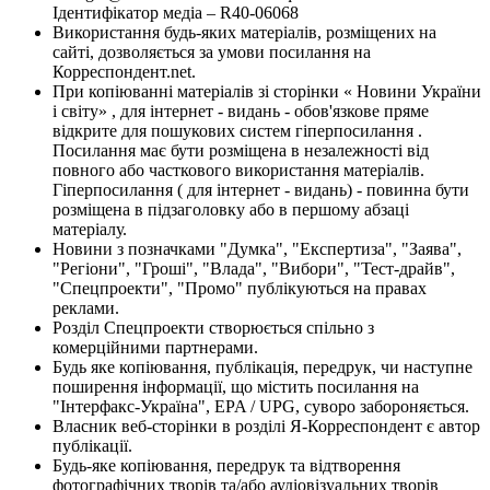
Ідентифікатор медіа – R40-06068
Використання будь-яких матеріалів, розміщених на
сайті, дозволяється за умови посилання на
Корреспондент.net.
При копіюванні матеріалів зі сторінки « Новини України
і світу» , для інтернет - видань - обов'язкове пряме
відкрите для пошукових систем гіперпосилання .
Посилання має бути розміщена в незалежності від
повного або часткового використання матеріалів.
Гіперпосилання ( для інтернет - видань) - повинна бути
розміщена в підзаголовку або в першому абзаці
матеріалу.
Новини з позначками "Думка", "Експертиза", "Заява",
"Регіони", "Гроші", "Влада", "Вибори", "Тест-драйв",
"Спецпроекти", "Промо" публікуються на правах
реклами.
Розділ Спецпроекти створюється спільно з
комерційними партнерами.
Будь яке копіювання, публікація, передрук, чи наступне
поширення інформації, що містить посилання на
"Інтерфакс-Україна", EPA / UPG, суворо забороняється.
Власник веб-сторінки в розділі Я-Корреспондент є автор
публікації.
Будь-яке копіювання, передрук та відтворення
фотографічних творів та/або аудіовізуальних творів