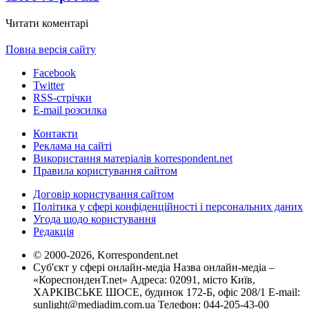
Читати коментарі
Повна версія сайту
Facebook
Twitter
RSS-стрічки
E-mail розсилка
Контакти
Реклама на сайті
Використання матеріалів korrespondent.net
Правила користування сайтом
Договір користування сайтом
Політика у сфері конфіденційності і персональних даних
Угода щодо користування
Редакція
© 2000-2026, Korrespondent.net
Суб'єкт у сфері онлайн-медіа Назва онлайн-медіа –
«КореспонденТ.net» Адреса: 02091, місто Київ,
ХАРКІВСЬКЕ ШОСЕ, будинок 172-Б, офіс 208/1 E-mail:
sunlight@mediadim.com.ua
Телефон: 044-205-43-00