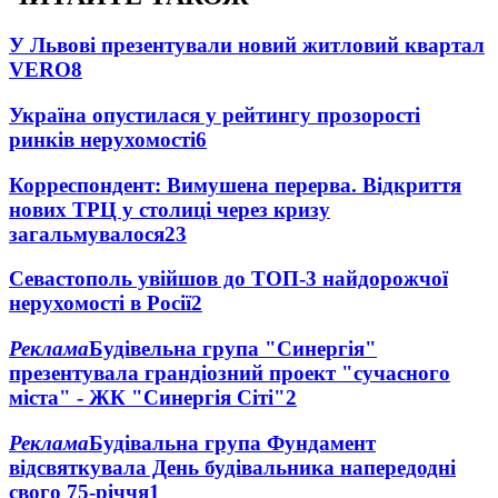
У Львові презентували новий житловий квартал
VERO
8
Україна опустилася у рейтингу прозорості
ринків нерухомості
6
Корреспондент: Вимушена перерва. Відкриття
нових ТРЦ у столиці через кризу
загальмувалося
2
3
Севастополь увійшов до ТОП-3 найдорожчої
нерухомості в Росії
2
Реклама
Будівельна група "Синергія"
презентувала грандіозний проект "сучасного
міста" - ЖК "Синергія Сіті"
2
Реклама
Будівальна група Фундамент
відсвяткувала День будівальника напередодні
свого 75-річчя
1