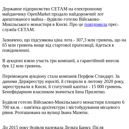
Державне підприємство СЕТАМ на електронному
майданчику OpenMarket продало найдорожчий лот
арештованого майна - будівлю готелю Військово-
Микільського монастиря в Києві. Про це
повідомила
прес-
служба СЕТАМ.
Зазначено, що підсумкова ціна лота - 307,3 млн гривень, що на
65 млн гривень вище від стартової пропозиції, йдеться в
повідомленні.
В аукціоні взяли участь три компанії, а гарантійний внесок
був 12 млн гривень.
Переможцем аукціону стала компанія Перфом Стандарт. За
даними Держреєстру юросіб, її створили в лютому 2020 року,
зареєстрували в Києві, її статутний капітал - 15 000 гривень.
Бенефіціарним власником значиться Інна Прилепко.
Будівля готелю Військово-Микільського монастиря площею 6
700 кв.м. - пам'ятка архітектури і містобудування місцевого
рівня. Розташована на вулиці Івана Мазепи.
До 2015 року будівля належала Дельта Банку. Після