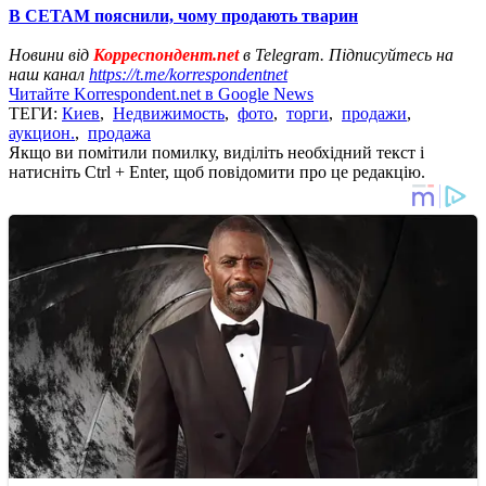
В СЕТАМ пояснили, чому продають тварин
Новини від
Корреспондент.net
в Telegram. Підписуйтесь на
наш канал
https://t.me/korrespondentnet
Читайте Korrespondent.net в Google News
ТЕГИ:
Киев
,
Недвижимость
,
фото
,
торги
,
продажи
,
аукцион.
,
продажа
Якщо ви помітили помилку, виділіть необхідний текст і
натисніть Ctrl + Enter, щоб повідомити про це редакцію.