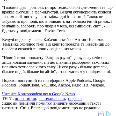
"Головна ідея - розповісти про технологічні феномени і те, що
вражає сьогодні в tech-індустрії. Ведучі обговорюють бізнеси
та компанії, що залучають мільярдні інвестиції. Також не
забувають про події, що впливають на технологічний ринок. І,
звичайно, говорять про людей у ​​tech, які змінюють світ", -
йдеться у повідомленні Favbet Tech.
Ведучі подкасту – Ілля Кабачинський та Антон Полісков.
Тематика охоплює теми від криптопроектів та інвестицій до
проблем екології та нових соціальних мереж.
"Новий сезон подкасту "Закрив раунд" здивує слухачів не
лише новими іменами, а й детальними розборами важливих
новинок технологічного світу. Цього разу - більше деталей,
більше подій, більше інсайтів", - зазначається у повідомленні.
Подкаст доступний на платформах Apple Podcasts, Google
Podcasts, SoundCloud, YouTube, Anchor, Радіо НВ, Megogo.
Читайте Korrespondent.net в Google News
ТЕГИ:
инвестиции
,
IT-технологии
,
подкаст
Якщо ви помітили помилку, виділіть необхідний текст і
натисніть Ctrl + Enter, щоб повідомити про це редакцію.