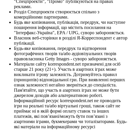
"Спецпроекти", "Промо" публікуються на правах
реклами.
Розділ Спецпроекти створюється спільно з
комерційними партнерами.
Будь яке копіювання, публікація, передрук, чи наступне
поширення інформації, що містить посилання на
"Інтерфакс-Україна", EPA / UPG, суворо забороняється.
Власник веб-сторінки в розділі Я-Корреспондент є автор
публікації.
Будь-яке копіювання, передрук та відтворення
фотографічних творів та/або аудіовізуальних творів
правовласника Getty Images - суворо забороняється.
Матеріали сайту korrespondent.net призначені для осіб
старше 21 року (21+). Участь в азартних іграх може
викликати ігрову залежність. Дотримуйтесь правил
(принципів) відповідальної гри. При виявленні перших
ознак залежності негайно зверніться до спеціаліста.
Пам'ятайте, що участь в азартних іграх не може бути
джерелом доходів або альтернативою роботі.
Інформаційний ресурс korrespondent.net не проводить
ігри на реальні та/або віртуальні гроші, також сайт не
приймає ні в якій формі оплату ставок та інших
платежів, які пов’язані/можуть бути пов’язані з
азартними іграми, букмекерами чи тоталізаторами. Будь-
які матеріали на інформаційному ресурсі