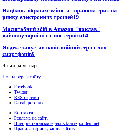
Нацбанк зібрався змінити «правила гри» на
ринку електронних грошей
19
Масштабний збій в Amazon "поклав"
найпопулярніші світові сервіси
14
Яндекс запустив навігаційний сервіс для
смартфонів
9
Читати коментарі
Повна версія сайту
Facebook
Twitter
RSS-стрічки
E-mail розсилка
Контакти
Реклама на сайті
Використання матеріалів korrespondent.net
Правила користування сайтом