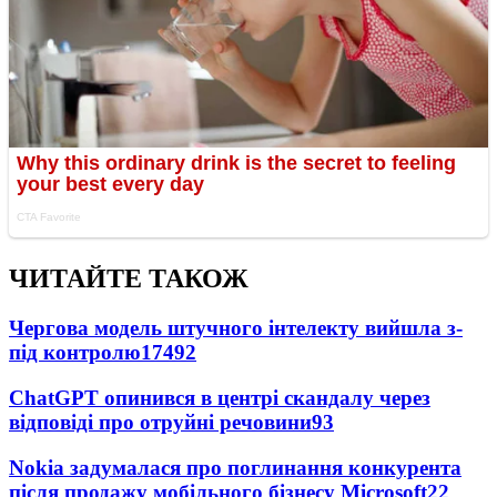
ЧИТАЙТЕ ТАКОЖ
Чергова модель штучного інтелекту вийшла з-
під контролю
17492
ChatGPT опинився в центрі скандалу через
відповіді про отруйні речовини
93
Nokia задумалася про поглинання конкурента
після продажу мобільного бізнесу Microsoft
22