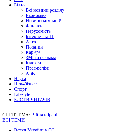
Бізнес
Всі новини розділу
Економіка
Новини компаній
Фінанси
Нерухомість
Інтернет та IT
Авто
Податки
Кар'єра
ЗМІ та реклама
Індекси
Прес-релізи
АБК
Наука
Шоу-бізнес
Спорт
Lifestyle
БЛОГИ ЧИТАЧІВ
СПЕЦТЕМА:
Війна в Ірані
ВСІ ТЕМИ
Вступ України в ЄС