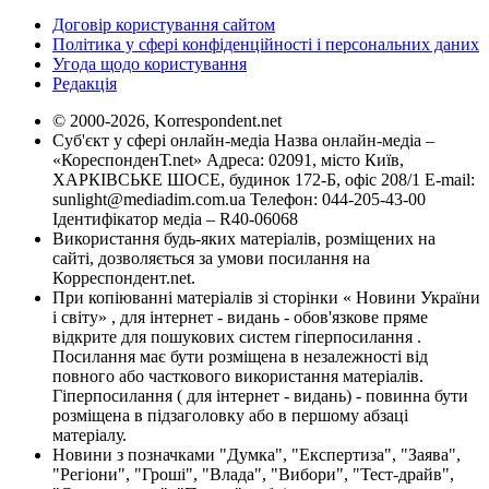
Договір користування сайтом
Політика у сфері конфіденційності і персональних даних
Угода щодо користування
Редакція
© 2000-2026, Korrespondent.net
Суб'єкт у сфері онлайн-медіа Назва онлайн-медіа –
«КореспонденТ.net» Адреса: 02091, місто Київ,
ХАРКІВСЬКЕ ШОСЕ, будинок 172-Б, офіс 208/1 E-mail:
sunlight@mediadim.com.ua
Телефон: 044-205-43-00
Ідентифікатор медіа – R40-06068
Використання будь-яких матеріалів, розміщених на
сайті, дозволяється за умови посилання на
Корреспондент.net.
При копіюванні матеріалів зі сторінки « Новини України
і світу» , для інтернет - видань - обов'язкове пряме
відкрите для пошукових систем гіперпосилання .
Посилання має бути розміщена в незалежності від
повного або часткового використання матеріалів.
Гіперпосилання ( для інтернет - видань) - повинна бути
розміщена в підзаголовку або в першому абзаці
матеріалу.
Новини з позначками "Думка", "Експертиза", "Заява",
"Регіони", "Гроші", "Влада", "Вибори", "Тест-драйв",