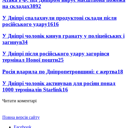
на складах
3892
У Дніпрі спалахнули продуктові склади після
російського удару
1616
У Дніпрі чоловік кинув гранату у поліцейських і
загинув
34
У Дніпрі після російського удару загорівся
термінал Нової пошти
25
Росія вдарила по Дніпропетровщині: є жертва
18
У Дніпрі чоловік активував для росіян понад
1000 терміналів Starlink
16
Читати коментарі
Повна версія сайту
Facebook