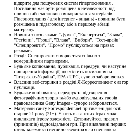
відкрите для пошукових систем гіперпосилання .
Посилання має бути розміщена в незалежності від
повного або часткового використання матеріалів.
Гіперпосилання ( для інтернет - видань) - повинна бути
розміщена в підзаголовку або в першому абзаці
матеріалу.
Новини з позначками "Думка", "Експертиза", "Заява",
"Регіони", "Гроші", "Влада", "Вибори", "Тест-драйв",
"Спецпроекти", "Промо" публікуються на правах
реклами.
Розділ Спецпроекти створюється спільно з
комерційними партнерами.
Будь яке копіювання, публікація, передрук, чи наступне
поширення інформації, що містить посилання на
"Інтерфакс-Україна", EPA / UPG, суворо забороняється.
Власник веб-сторінки в розділі Я-Корреспондент є автор
публікації.
Будь-яке копіювання, передрук та відтворення
фотографічних творів та/або аудіовізуальних творів
правовласника Getty Images - суворо забороняється.
Матеріали сайту korrespondent.net призначені для осіб
старше 21 року (21+). Участь в азартних іграх може
викликати ігрову залежність. Дотримуйтесь правил
(принципів) відповідальної гри. При виявленні перших
ознак залежності негайно зверніться до спеціаліста.