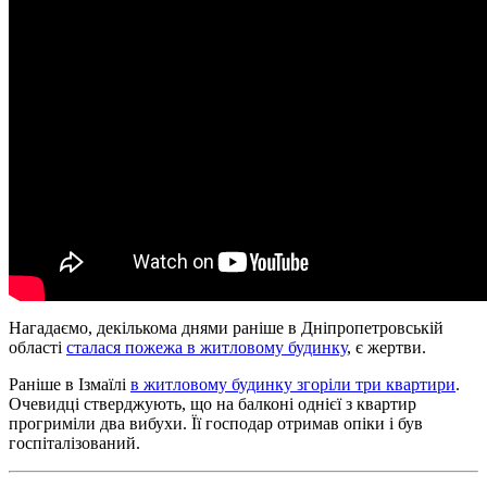
Нагадаємо, декількома днями раніше в Дніпропетровській
області
сталася пожежа в житловому будинку
, є жертви.
Раніше в Ізмаїлі
в житловому будинку згоріли три квартири
.
Очевидці стверджують, що на балконі однієї з квартир
прогриміли два вибухи. Її господар отримав опіки і був
госпіталізований.