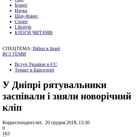
Бізнес
Наука
Шоу-бізнес
Спорт
Lifestyle
БЛОГИ ЧИТАЧІВ
СПЕЦТЕМА:
Війна в Ірані
ВСІ ТЕМИ
Вступ України в ЄС
Теракт в Барселоні
У Дніпрі рятувальники
заспівали і зняли новорічний
кліп
Корреспондент.net, 20 грудня 2018, 13:30
0
163