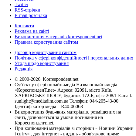
Twitter
RSS-стрічки
E-mail розсилка
Контакти
Реклама на сайті
Використання матеріалів korrespondent.net
Правила користування сайтом
Договір користування сайтом
Політика у сфері конфіденційності і персональних даних
Угода щодо користування
Редакція
© 2000-2026, Korrespondent.net
Суб'єкт у сфері онлайн-медіа Назва онлайн-медіа –
«КореспонденТ.net» Адреса: 02091, місто Київ,
ХАРКІВСЬКЕ ШОСЕ, будинок 172-Б, офіс 208/1 E-mail:
sunlight@mediadim.com.ua
Телефон: 044-205-43-00
Ідентифікатор медіа – R40-06068
Використання будь-яких матеріалів, розміщених на
сайті, дозволяється за умови посилання на
Корреспондент.net.
При копіюванні матеріалів зі сторінки « Новини України
і світу» , для інтернет - видань - обов'язкове пряме