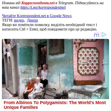
Новини від
Корреспондент.net
в Telegram. Підписуйтесь на
наш канал
https://t.me/korrespondentnet
Читайте Korrespondent.net в Google News
ТЕГИ:
видео
,
Днепр
Якщо ви помітили помилку, виділіть необхідний текст і
натисніть Ctrl + Enter, щоб повідомити про це редакцію.