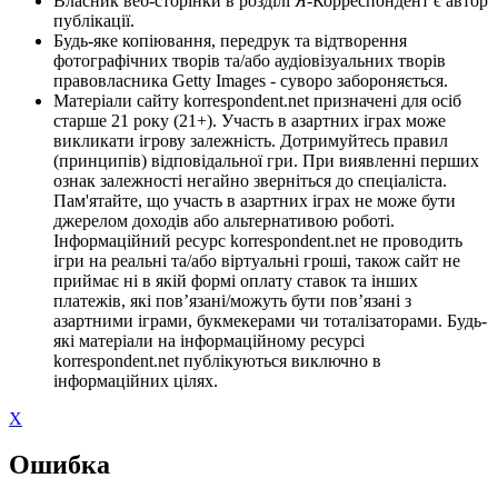
Власник веб-сторінки в розділі Я-Корреспондент є автор
публікації.
Будь-яке копіювання, передрук та відтворення
фотографічних творів та/або аудіовізуальних творів
правовласника Getty Images - суворо забороняється.
Матеріали сайту korrespondent.net призначені для осіб
старше 21 року (21+). Участь в азартних іграх може
викликати ігрову залежність. Дотримуйтесь правил
(принципів) відповідальної гри. При виявленні перших
ознак залежності негайно зверніться до спеціаліста.
Пам'ятайте, що участь в азартних іграх не може бути
джерелом доходів або альтернативою роботі.
Інформаційний ресурс korrespondent.net не проводить
ігри на реальні та/або віртуальні гроші, також сайт не
приймає ні в якій формі оплату ставок та інших
платежів, які пов’язані/можуть бути пов’язані з
азартними іграми, букмекерами чи тоталізаторами. Будь-
які матеріали на інформаційному ресурсі
korrespondent.net публікуються виключно в
інформаційних цілях.
X
Ошибка