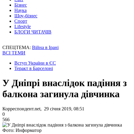
Бізнес
Наука
Шоу-бізнес
Спорт
Lifestyle
БЛОГИ ЧИТАЧІВ
СПЕЦТЕМА:
Війна в Ірані
ВСІ ТЕМИ
Вступ України в ЄС
Теракт в Барселоні
У Дніпрі внаслідок падіння з
балкона загинула дівчинка
Корреспондент.net, 29 січня 2019, 08:51
0
566
Фото: Информатор