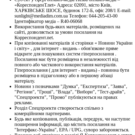
«КореспонденТ.net» Адреса: 02091, місто Київ,
ХАРКІВСЬКЕ ШОСЕ, будинок 172-Б, офіс 208/1 E-mail:
sunlight@mediadim.com.ua
Телефон: 044-205-43-00
Ідентифікатор медіа – R40-06068
Використання будь-яких матеріалів, розміщених на
сайті, дозволяється за умови посилання на
Корреспондент.net.
При копіюванні матеріалів зі сторінки « Новини України
і світу» , для інтернет - видань - обов'язкове пряме
відкрите для пошукових систем гіперпосилання .
Посилання має бути розміщена в незалежності від
повного або часткового використання матеріалів.
Гіперпосилання ( для інтернет - видань) - повинна бути
розміщена в підзаголовку або в першому абзаці
матеріалу.
Новини з позначками "Думка", "Експертиза", "Заява",
"Регіони", "Гроші", "Влада", "Вибори", "Тест-драйв",
"Спецпроекти", "Промо" публікуються на правах
реклами.
Розділ Спецпроекти створюється спільно з
комерційними партнерами.
Будь яке копіювання, публікація, передрук, чи наступне
поширення інформації, що містить посилання на
"Інтерфакс-Україна", EPA / UPG, суворо забороняється.