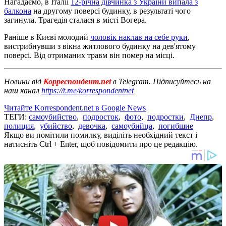
Нагадаємо, в Італії
12-річна дівчинка з України випала з
балкона
на другому поверсі будинку, в результаті чого
загинула. Трагедія сталася в місті Вогера.
Раніше в Києві молодий
чоловік наклав на себе руки
,
вистрибнувши з вікна житлового будинку на дев'ятому
поверсі. Від отриманих травм він помер на місці.
Новини від
Корреспондент.net
в Telegram. Підписуйтесь на
наш канал
https://t.me/korrespondentnet
Читайте Korrespondent.net в Google News
ТЕГИ:
самоубийство
,
подросток
,
фото
,
подростки
,
Днепр
,
полиция
,
убийство
,
девочка
,
самоубийца
,
погибшие
Якщо ви помітили помилку, виділіть необхідний текст і
натисніть Ctrl + Enter, щоб повідомити про це редакцію.