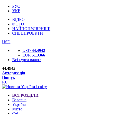
РУС
УКР
ВІДЕО
ФОТО
НАЙПОПУЛЯРНІШІ
СПЕЦПРОЕКТИ
USD
USD
44.4942
EUR
51.3366
Всі курси валют
44.4942
Авторизація
Пошук
RU
ВСІ РОЗДІЛИ
Головна
Україна
Місто
Світ