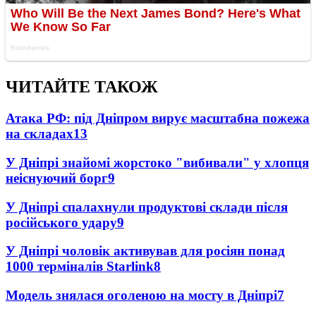
ЧИТАЙТЕ ТАКОЖ
Атака РФ: під Дніпром вирує масштабна пожежа
на складах
13
У Дніпрі знайомі жорстоко "вибивали" у хлопця
неіснуючий борг
9
У Дніпрі спалахнули продуктові склади після
російського удару
9
У Дніпрі чоловік активував для росіян понад
1000 терміналів Starlink
8
Модель знялася оголеною на мосту в Дніпрі
7