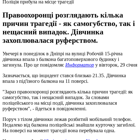
Поліція прибула на місце трагедії
Правоохоронці розглядають кілька
причин трагедії - як самогубство, так і
нещасний випадок. Дівчинка
захоплювалася руферством.
Увечері в понеділок в Дніпрі на вулиці Робочій 15-річна
дівчинка впала з балкона багатоповерхового будинку і
загинула. Про це повідомляє
Информатор
у вівторок, 29 січня
Зазначається, що інцидент стався близько 21.35. Дівчинка
впала з під'їзного балкона на 11 поверсі.
"Зараз правоохоронці розглядають кілька причин трагедії: як
самогубство, так і нещасний випадок. За словами
поліцейського на місці події, дівчинка захоплювалася
руферством", - йдеться в повідомленні.
Поруч з тілом дівчинки лежав розбитий мобільний телефон.
Недалеко від балкона поліцейські знайшли курточку загиблої.
На поверсі на момент трагедії вона перебувала одна.