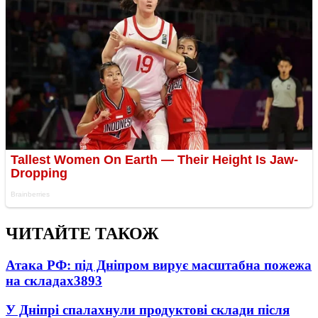
ЧИТАЙТЕ ТАКОЖ
Атака РФ: під Дніпром вирує масштабна пожежа
на складах
3893
У Дніпрі спалахнули продуктові склади після