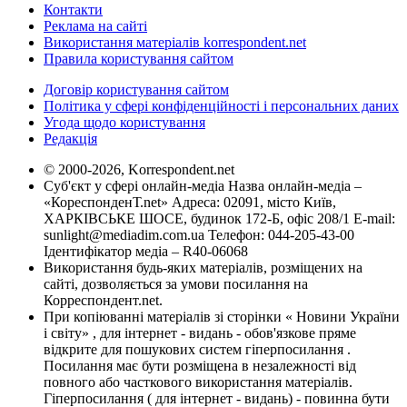
Контакти
Реклама на сайті
Використання матеріалів korrespondent.net
Правила користування сайтом
Договір користування сайтом
Політика у сфері конфіденційності і персональних даних
Угода щодо користування
Редакція
© 2000-2026, Korrespondent.net
Суб'єкт у сфері онлайн-медіа Назва онлайн-медіа –
«КореспонденТ.net» Адреса: 02091, місто Київ,
ХАРКІВСЬКЕ ШОСЕ, будинок 172-Б, офіс 208/1 E-mail:
sunlight@mediadim.com.ua
Телефон: 044-205-43-00
Ідентифікатор медіа – R40-06068
Використання будь-яких матеріалів, розміщених на
сайті, дозволяється за умови посилання на
Корреспондент.net.
При копіюванні матеріалів зі сторінки « Новини України
і світу» , для інтернет - видань - обов'язкове пряме
відкрите для пошукових систем гіперпосилання .
Посилання має бути розміщена в незалежності від
повного або часткового використання матеріалів.
Гіперпосилання ( для інтернет - видань) - повинна бути