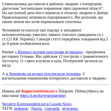
Семикласника доставили в районну лікарню з попереднім
діагнозом "вогнепальне поранення лівої скроневої області".
На наступний день його перевели в обласну лікарню в Дніпрі.
Правоохоронці затримали підозрюваного. Він розповів, що
таким чином він хотів перевиховати хлопчика.
Чоловікові оголосили про підозру в заподіянні
неповнолітньому умисних тяжких тілесних ушкоджень (ч.1
ст.121 КК України). Санкція статті передбачає покарання від 5
до 8 років позбавлення волі.
Раніше
у Вінниці чоловік розстріляв музиканта
- працівника
ресторану Гетьман. Він здійснив 12 пострілів з травматичного
пістолета, 11 з яких влучили в ціль. Потерпілий загинув на
місці.
А
в Чернівцях на вулиці підстрелили чоловіка
. З
вогнепальним пораненням потерпілого доставили в лікарню.
Новини від
Корреспондент.net
в Telegram. Підписуйтесь на
наш канал
https://t.me/korrespondentnet
Читайте Korrespondent.net в Google News
ТЕГИ:
ребенок
,
Днепр
,
стрельба
,
мужчина
,