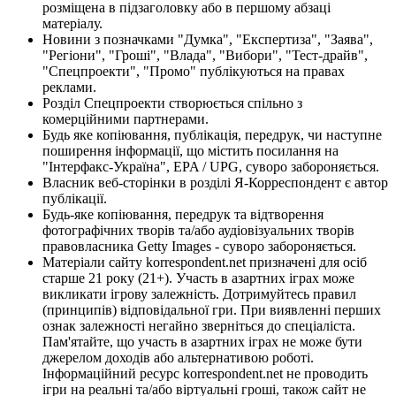
розміщена в підзаголовку або в першому абзаці
матеріалу.
Новини з позначками "Думка", "Експертиза", "Заява",
"Регіони", "Гроші", "Влада", "Вибори", "Тест-драйв",
"Спецпроекти", "Промо" публікуються на правах
реклами.
Розділ Спецпроекти створюється спільно з
комерційними партнерами.
Будь яке копіювання, публікація, передрук, чи наступне
поширення інформації, що містить посилання на
"Інтерфакс-Україна", EPA / UPG, суворо забороняється.
Власник веб-сторінки в розділі Я-Корреспондент є автор
публікації.
Будь-яке копіювання, передрук та відтворення
фотографічних творів та/або аудіовізуальних творів
правовласника Getty Images - суворо забороняється.
Матеріали сайту korrespondent.net призначені для осіб
старше 21 року (21+). Участь в азартних іграх може
викликати ігрову залежність. Дотримуйтесь правил
(принципів) відповідальної гри. При виявленні перших
ознак залежності негайно зверніться до спеціаліста.
Пам'ятайте, що участь в азартних іграх не може бути
джерелом доходів або альтернативою роботі.
Інформаційний ресурс korrespondent.net не проводить
ігри на реальні та/або віртуальні гроші, також сайт не