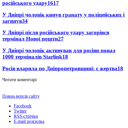
російського удару
1617
У Дніпрі чоловік кинув гранату у поліцейських і
загинув
34
У Дніпрі після російського удару загорівся
термінал Нової пошти
27
У Дніпрі чоловік активував для росіян понад
1000 терміналів Starlink
18
Росія вдарила по Дніпропетровщині: є жертва
18
Читати коментарі
Повна версія сайту
Facebook
Twitter
RSS-стрічки
E-mail розсилка