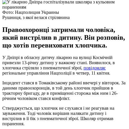
Фото: Нацполиция Украины
Рушниця, з якої велася стрілянина
Правоохоронці затримали чоловіка,
який вистрілив в дитину. Він розповів,
що хотів перевиховати хлопчика.
У Дніпрі в обласну дитячу лікарню на вулиці Космічній
привезли 13-річну дитину у важкому стані. Виявилося, в
хлопчика стріляли з пневматичної зброї,
повідомляє
регіональне управління Нацполіції в четвер, 11 квітня.
Інцидент стався в Томаківському районі ввечері у вівторок. За
даними правоохоронців, в той день хлопчик прийшов в
тракторну бригаду, де в приміщенні сторожа між ним і 26-
річним чоловіком стався конфлікт.
Стверджується, що хлопчик не слухався і не реагував на
зауваження. Тоді чоловік вирішив налякати дитину і
вистрілив в її бік з пневматичної зброї. Школяр отримав
поранення.