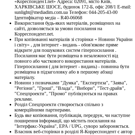
«КореспонденТ.net» Адреса: 02091, місто Київ,
ХАРКІВСЬКЕ ШОСЕ, будинок 172-Б, офіс 208/1 E-mail:
sunlight@mediadim.com.ua
Телефон: 044-205-43-00
Ідентифікатор медіа – R40-06068
Використання будь-яких матеріалів, розміщених на
сайті, дозволяється за умови посилання на
Корреспондент.net.
При копіюванні матеріалів зі сторінки « Новини України
і світу» , для інтернет - видань - обов'язкове пряме
відкрите для пошукових систем гіперпосилання .
Посилання має бути розміщена в незалежності від
повного або часткового використання матеріалів.
Гіперпосилання ( для інтернет - видань) - повинна бути
розміщена в підзаголовку або в першому абзаці
матеріалу.
Новини з позначками "Думка", "Експертиза", "Заява",
"Регіони", "Гроші", "Влада", "Вибори", "Тест-драйв",
"Спецпроекти", "Промо" публікуються на правах
реклами.
Розділ Спецпроекти створюється спільно з
комерційними партнерами.
Будь яке копіювання, публікація, передрук, чи наступне
поширення інформації, що містить посилання на
"Інтерфакс-Україна", EPA / UPG, суворо забороняється.
Власник веб-сторінки в розділі Я-Корреспондент є автор