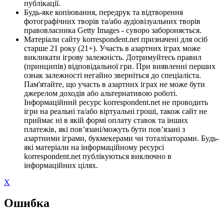
публікації.
Будь-яке копіювання, передрук та відтворення
фотографічних творів та/або аудіовізуальних творів
правовласника Getty Images - суворо забороняється.
Матеріали сайту korrespondent.net призначені для осіб
старше 21 року (21+). Участь в азартних іграх може
викликати ігрову залежність. Дотримуйтесь правил
(принципів) відповідальної гри. При виявленні перших
ознак залежності негайно зверніться до спеціаліста.
Пам'ятайте, що участь в азартних іграх не може бути
джерелом доходів або альтернативою роботі.
Інформаційний ресурс korrespondent.net не проводить
ігри на реальні та/або віртуальні гроші, також сайт не
приймає ні в якій формі оплату ставок та інших
платежів, які пов’язані/можуть бути пов’язані з
азартними іграми, букмекерами чи тоталізаторами. Будь-
які матеріали на інформаційному ресурсі
korrespondent.net публікуються виключно в
інформаційних цілях.
X
Ошибка