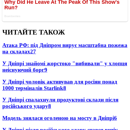
ЧИТАЙТЕ ТАКОЖ
Атака РФ: під Дніпром вирує масштабна пожежа
на складах
27
У Дніпрі знайомі жорстоко "вибивали" у хлопця
неіснуючий борг
9
У Дніпрі чоловік активував для росіян понад
1000 терміналів Starlink
8
У Дніпрі спалахнули продуктові склади після
російського удару
8
Модель знялася оголеною на мосту в Дніпрі
6
У Дніпрі після російського удару стався витік