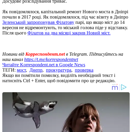
Досудове розслідування триває.
Як повідомлялося, капітальний ремонт Нового моста в Дніпрі
почали в 2017 році. Як повідомлялося, під час візиту в Дніпро
Зеленський запропонував Філатову
парі, що якщо міст до 14
вересня не відремонтують, то міський голова піде у відставку.
Після цього
Філатов на два місяці закрив Новий міст.
Новини від
Корреспондент.net
в Telegram. Підписуйтесь на
наш канал
https://t.me/korrespondentnet
Читайте Korrespondent.net в Google News
ТЕГИ:
мост
,
Днепр
,
прокуратура
,
проверка
Якщо ви помітили помилку, виділіть необхідний текст і
натисніть Ctrl + Enter, щоб повідомити про це редакцію.