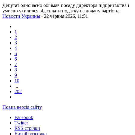
Депутат одночасно обіймав посаду директора підприємства і
умисно ухилився від сплати податку на додану вартість.
Новости Украины
- 22 червня 2026, 11:51
1
2
3
4
5
6
7
8
9
10
...
202
Повна версія сайту
Facebook
Twitter
RSS-стрічки
E-mail розсилка