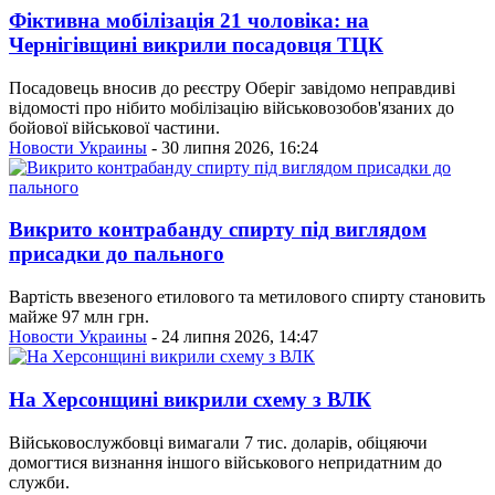
Фіктивна мобілізація 21 чоловіка: на
Чернігівщині викрили посадовця ТЦК
Посадовець вносив до реєстру Оберіг завідомо неправдиві
відомості про нібито мобілізацію військовозобов'язаних до
бойової військової частини.
Новости Украины
- 30 липня 2026, 16:24
Викрито контрабанду спирту під виглядом
присадки до пального
Вартість ввезеного етилового та метилового спирту становить
майже 97 млн грн.
Новости Украины
- 24 липня 2026, 14:47
На Херсонщині викрили схему з ВЛК
Військовослужбовці вимагали 7 тис. доларів, обіцяючи
домогтися визнання іншого військового непридатним до
служби.