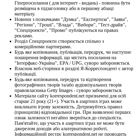
Гіперпосилання ( для інтернет - видань) - повинна бути
розміщена в підзаголовку або в першому абзаці
матеріалу.
Новини з позначками "Думка", "Експертиза", "Заява",
"Регіони", "Гроші", "Влада", "Вибори", "Тест-драйв",
"Спецпроекти", "Промо" публікуються на правах
реклами.
Розділ Спецпроекти створюється спільно з
комерційними партнерами.
Будь яке копіювання, публікація, передрук, чи наступне
поширення інформації, що містить посилання на
"Інтерфакс-Україна", EPA / UPG, суворо забороняється.
Власник веб-сторінки в розділі Я-Корреспондент є автор
публікації.
Будь-яке копіювання, передрук та відтворення
фотографічних творів та/або аудіовізуальних творів
правовласника Getty Images - суворо забороняється.
Матеріали сайту korrespondent.net призначені для осіб
старше 21 року (21+). Участь в азартних іграх може
викликати ігрову залежність. Дотримуйтесь правил
(принципів) відповідальної гри. При виявленні перших
ознак залежності негайно зверніться до спеціаліста.
Пам'ятайте, що участь в азартних іграх не може бути
джерелом доходів або альтернативою роботі.
Інформаційний ресурс korrespondent.net не проводить