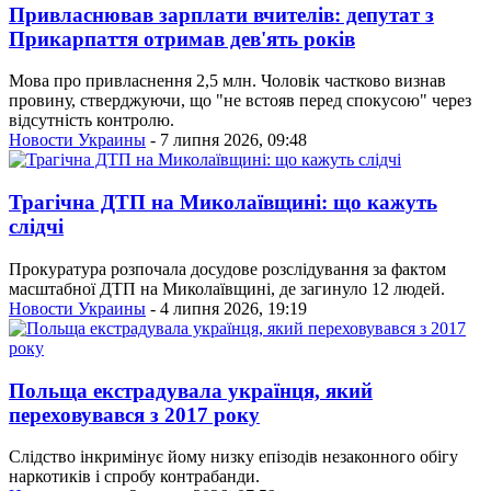
Привласнював зарплати вчителів: депутат з
Прикарпаття отримав дев'ять років
Мова про привласнення 2,5 млн. Чоловік частково визнав
провину, стверджуючи, що "не встояв перед спокусою" через
відсутність контролю.
Новости Украины
- 7 липня 2026, 09:48
Трагічна ДТП на Миколаївщині: що кажуть
слідчі
Прокуратура розпочала досудове розслідування за фактом
масштабної ДТП на Миколаївщині, де загинуло 12 людей.
Новости Украины
- 4 липня 2026, 19:19
Польща екстрадувала українця, який
переховувався з 2017 року
Слідство інкримінує йому низку епізодів незаконного обігу
наркотиків і спробу контрабанди.