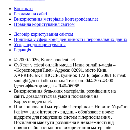
Контакти
Реклама на сайті
Використання матеріалів korrespondent.net
Правила користування сайтом
Договір користування сайтом
Політика у сфері конфіденційності і персональних даних
Угода щодо користування
Редакція
© 2000-2026, Korrespondent.net
Суб'єкт у сфері онлайн-медіа Назва онлайн-медіа –
«КореспонденТ.net» Адреса: 02091, місто Київ,
ХАРКІВСЬКЕ ШОСЕ, будинок 172-Б, офіс 208/1 E-mail:
sunlight@mediadim.com.ua
Телефон: 044-205-43-00
Ідентифікатор медіа – R40-06068
Використання будь-яких матеріалів, розміщених на
сайті, дозволяється за умови посилання на
Корреспондент.net.
При копіюванні матеріалів зі сторінки « Новини України
і світу» , для інтернет - видань - обов'язкове пряме
відкрите для пошукових систем гіперпосилання .
Посилання має бути розміщена в незалежності від
повного або часткового використання матеріалів.