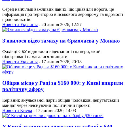
Серед найбільш важливих даних, що цікавили ворога, це
інформація про територію військового аеродрому та відомості
щодо вильотів.
Новости Украины
- 20 липня 2026, 12:57
З'явилося відео замаху на Єрмолаєва у Монако
Фахівці СБУ відновили відеозапис із камери, який
підозрювані намагалися знищити.
Новости Украины
- 17 липня 2026, 20:18
Обіцяв місце у Раді за $160 000: у Києві викрили
політичну аферу
Керівник анульованої партії обіцяв чоловікові депутатський
мандат через неіснуючий політичний проєкт.
Новости Киева
- 17 липня 2026, 14:03
У Києві затримали адвоката на хабарі у $30