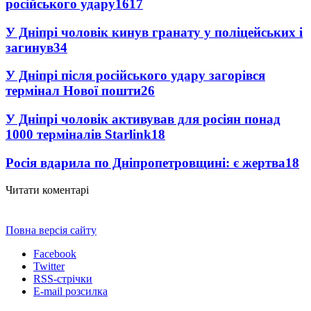
російського удару
1617
У Дніпрі чоловік кинув гранату у поліцейських і
загинув
34
У Дніпрі після російського удару загорівся
термінал Нової пошти
26
У Дніпрі чоловік активував для росіян понад
1000 терміналів Starlink
18
Росія вдарила по Дніпропетровщині: є жертва
18
Читати коментарі
Повна версія сайту
Facebook
Twitter
RSS-стрічки
E-mail розсилка