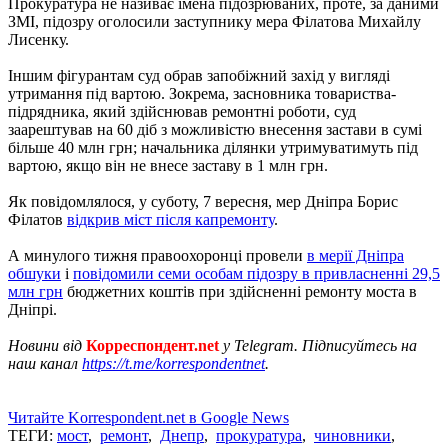
Прокуратура не називає імена підозрюваних, проте, за даними
ЗМІ, підозру оголосили заступнику мера Філатова Михайлу
Лисенку.
Іншим фігурантам суд обрав запобіжний захід у вигляді
утримання під вартою. Зокрема, засновника товариства-
підрядника, який здійснював ремонтні роботи, суд
заарештував на 60 діб з можливістю внесення застави в сумі
більше 40 млн грн; начальника ділянки утримуватимуть під
вартою, якщо він не внесе заставу в 1 млн грн.
Як повідомлялося, у суботу, 7 вересня, мер Дніпра Борис
Філатов
відкрив міст після капремонту
.
А минулого тижня правоохоронці провели
в мерії Дніпра
обшуки
і
повідомили семи особам підозру в привласненні 29,5
млн грн
бюджетних коштів при здійсненні ремонту моста в
Дніпрі.
Новини від
Корреспондент.net
у Telegram. Підписуйтесь на
наш канал
https://t.me/korrespondentnet
.
Читайте Korrespondent.net в Google News
ТЕГИ:
мост
,
ремонт
,
Днепр
,
прокуратура
,
чиновники
,