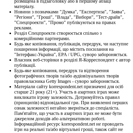
розміщена в підзаголовку або в першому абзаці
матеріалу.
Новини з позначками "Думка", "Експертиза", "Заява",
"Регіони", "Гроші", "Влада", "Вибори", "Тест-драйв",
"Спецпроекти", "Промо" публікуються на правах
реклами.
Розділ Спецпроекти створюється спільно з
комерційними партнерами.
Будь яке копіювання, публікація, передрук, чи наступне
поширення інформації, що містить посилання на
"Інтерфакс-Україна", EPA / UPG, суворо забороняється.
Власник веб-сторінки в розділі Я-Корреспондент є автор
публікації.
Будь-яке копіювання, передрук та відтворення
фотографічних творів та/або аудіовізуальних творів
правовласника Getty Images - суворо забороняється.
Матеріали сайту korrespondent.net призначені для осіб
старше 21 року (21+). Участь в азартних іграх може
викликати ігрову залежність. Дотримуйтесь правил
(принципів) відповідальної гри. При виявленні перших
ознак залежності негайно зверніться до спеціаліста.
Пам'ятайте, що участь в азартних іграх не може бути
джерелом доходів або альтернативою роботі.
Інформаційний ресурс korrespondent.net не проводить
ігри на реальні та/або віртуальні гроші, також сайт не