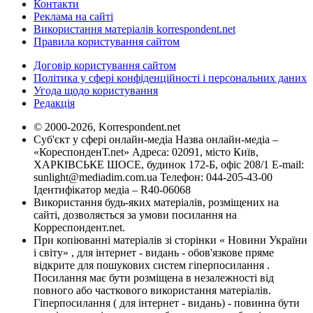
Контакти
Реклама на сайті
Використання матеріалів korrespondent.net
Правила користування сайтом
Договір користування сайтом
Політика у сфері конфіденційності і персональних даних
Угода щодо користування
Редакція
© 2000-2026, Korrespondent.net
Суб'єкт у сфері онлайн-медіа Назва онлайн-медіа –
«КореспонденТ.net» Адреса: 02091, місто Київ,
ХАРКІВСЬКЕ ШОСЕ, будинок 172-Б, офіс 208/1 E-mail:
sunlight@mediadim.com.ua
Телефон: 044-205-43-00
Ідентифікатор медіа – R40-06068
Використання будь-яких матеріалів, розміщених на
сайті, дозволяється за умови посилання на
Корреспондент.net.
При копіюванні матеріалів зі сторінки « Новини України
і світу» , для інтернет - видань - обов'язкове пряме
відкрите для пошукових систем гіперпосилання .
Посилання має бути розміщена в незалежності від
повного або часткового використання матеріалів.
Гіперпосилання ( для інтернет - видань) - повинна бути