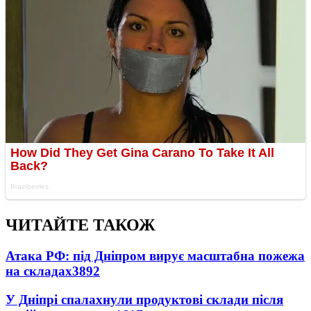
ЧИТАЙТЕ ТАКОЖ
Атака РФ: під Дніпром вирує масштабна пожежа
на складах
3892
У Дніпрі спалахнули продуктові склади після