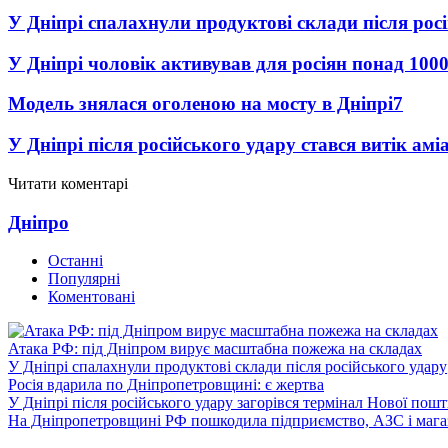
У Дніпрі спалахнули продуктові склади після рос
У Дніпрі чоловік активував для росіян понад 1000
Модель знялася оголеною на мосту в Дніпрі
7
У Дніпрі після російського удару стався витік амі
Читати коментарі
Дніпро
Останні
Популярні
Коментовані
Атака РФ: під Дніпром вирує масштабна пожежа на складах
У Дніпрі спалахнули продуктові склади після російського удару
Росія вдарила по Дніпропетровщині: є жертва
У Дніпрі після російського удару загорівся термінал Нової пош
На Дніпропетровщині РФ пошкодила підприємство, АЗС і мага