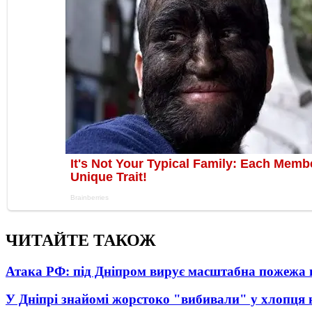
ЧИТАЙТЕ ТАКОЖ
Атака РФ: під Дніпром вирує масштабна пожежа 
У Дніпрі знайомі жорстоко "вибивали" у хлопця 