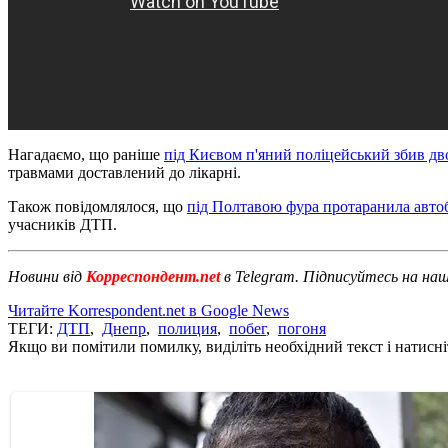
Нагадаємо, що раніше
під Києвом п'яний поліцейський збив дв
травмами доставлений до лікарні.
Також повідомлялося, що
під Полтавою фура протаранила автоб
учасників ДТП.
Новини від
Корреспондент.net
в Telegram. Підписуйтесь на на
Читайте Korrespondent.net в Google News
ТЕГИ:
ДТП
,
Днепр
,
полиция
,
побег
,
погоня
Якщо ви помітили помилку, виділіть необхідний текст і натисніт