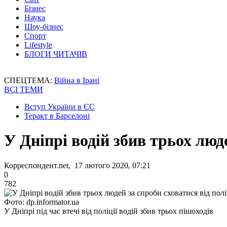
Бізнес
Наука
Шоу-бізнес
Спорт
Lifestyle
БЛОГИ ЧИТАЧІВ
СПЕЦТЕМА:
Війна в Ірані
ВСІ ТЕМИ
Вступ України в ЄС
Теракт в Барселоні
У Дніпрі водій збив трьох люде
Корреспондент.net, 17 лютого 2020, 07:21
0
782
Фото: dp.informator.ua
У Дніпрі під час втечі від поліції водій збив трьох пішоходів