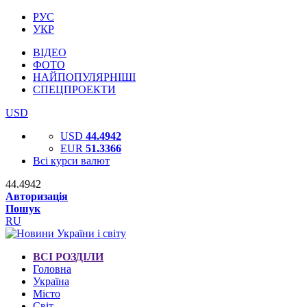
РУС
УКР
ВІДЕО
ФОТО
НАЙПОПУЛЯРНІШІ
СПЕЦПРОЕКТИ
USD
USD
44.4942
EUR
51.3366
Всі курси валют
44.4942
Авторизація
Пошук
RU
ВСІ РОЗДІЛИ
Головна
Україна
Місто
Світ