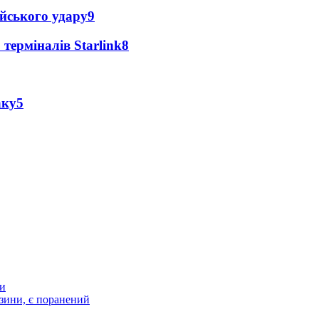
ійського удару
9
 терміналів Starlink
8
аку
5
ти
зини, є поранений