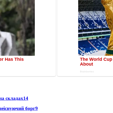
на складах
14
неіснуючий борг
9