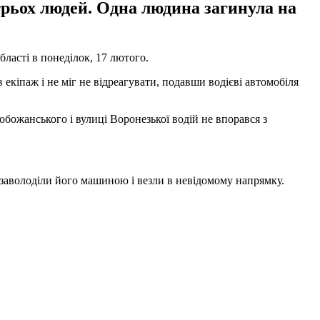
 трьох людей. Одна людина загинула на
бласті в понеділок, 17 лютого.
екіпаж і не міг не відреагувати, подавши водієві автомобіля
божанського і вулиці Воронезької водій не впорався з
ь заволоділи його машиною і везли в невідомому напрямку.