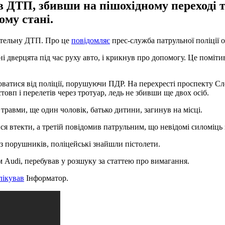
вав ДТП, збивши на пішохідному переході
ому стані.
ертельну ДТП. Про це
повідомляє
прес-служба патрульної поліції о
 дверцята під час руху авто, і крикнув про допомогу. Це помітив 
ватися від поліції, порушуючи ПДР. На перехресті проспекту Сло
стовп і перелетів через тротуар, ледь не збивши ще двох осіб.
травми, ще один чоловік, батько дитини, загинув на місці.
ися втекти, а третій повідомив патрульним, що невідомі силоміц
о з порушників, поліцейські знайшли пістолети.
ом Audi, перебував у розшуку за статтею про вимагання.
лікував
Інформатор.