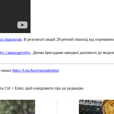
ох пішоходів
. В результаті аварії 28-річний пішохід від отримани
ус і мікроавтобус
. Двома бригадами швидкої допомоги до медич
ш канал
https://t.me/korrespondentnet
ь Ctrl + Enter, щоб повідомити про це редакцію.