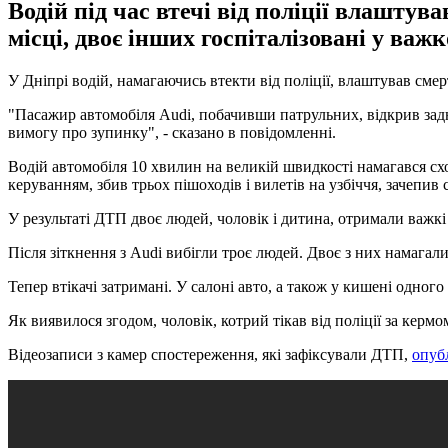
Водій під час втечі від поліції влашту
місці, двоє інших госпіталізовані у важк
У Дніпрі водій, намагаючись втекти від поліції, влаштував см
"Пасажир автомобіля Audi, побачивши патрульних, відкрив задні
вимогу про зупинку", - сказано в повідомленні.
Водій автомобіля 10 хвилин на великій швидкості намагався схо
керуванням, збив трьох пішоходів і вилетів на узбіччя, зачепив 
У результаті ДТП двоє людей, чоловік і дитина, отримали важкі 
Після зіткнення з Audi вибігли троє людей. Двоє з них намагал
Тепер втікачі затримані. У салоні авто, а також у кишені одног
Як виявилося згодом, чоловік, котрий тікав від поліції за керм
Відеозаписи з камер спостереження, які зафіксували ДТП,
опуб