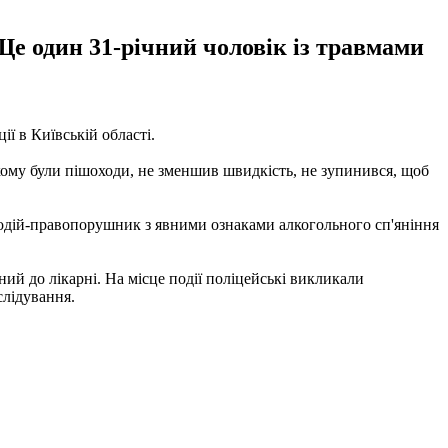
 Ще один 31-річний чоловік із травмами
ії в Київській області.
кому були пішоходи, не зменшив швидкість, не зупинився, щоб
. Водій-правопорушник з явними ознаками алкогольного сп'яніння
ний до лікарні. На місце події поліцейські викликали
слідування.