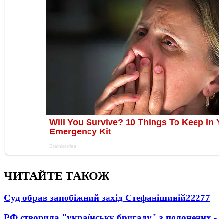
ЧИТАЙТЕ ТАКОЖ
Суд обрав запобіжний захід Стефанішиній
22277
РФ створила "українську бригаду" з полонених -