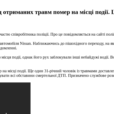
ід отриманих травм помер на місці події.
частю співробітника поліції. Про це повідомляється на сайті поліц
 автомобіля Nissan. Наближаючись до пішохідного переходу, на я
ідомленні.
з місця події, однак його рух заблокували інші небайдужі водії
р на місці події. Ще один 31-річний чоловік із травмами доставле
овувати всі обставини смертельної ДТП. Призначено службове роз