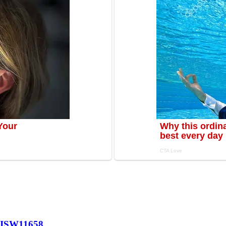
 ISW
11658