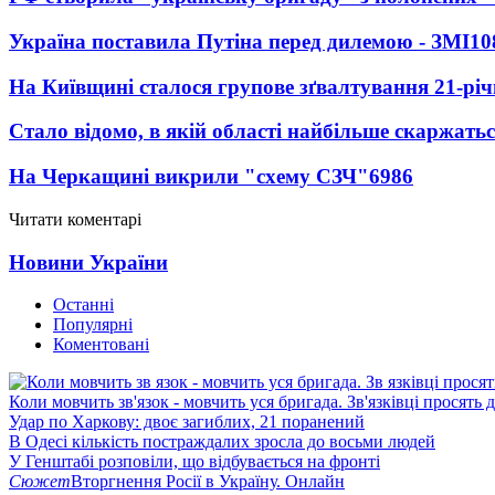
Україна поставила Путіна перед дилемою - ЗМІ
10
На Київщині сталося групове зґвалтування 21-річ
Стало відомо, в якій області найбільше скаржать
На Черкащині викрили "схему СЗЧ"
6986
Читати коментарі
Новини України
Останні
Популярні
Коментовані
Коли мовчить зв'язок - мовчить уся бригада. Зв'язківці просять
Удар по Харкову: двоє загиблих, 21 поранений
В Одесі кількість постраждалих зросла до восьми людей
У Генштабі розповіли, що відбувається на фронті
Сюжет
Вторгнення Росії в Україну. Онлайн