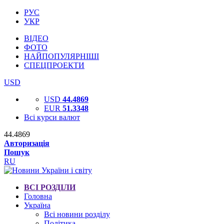
РУС
УКР
ВІДЕО
ФОТО
НАЙПОПУЛЯРНІШІ
СПЕЦПРОЕКТИ
USD
USD
44.4869
EUR
51.3348
Всі курси валют
44.4869
Авторизація
Пошук
RU
ВСІ РОЗДІЛИ
Головна
Україна
Всі новини розділу
Політика