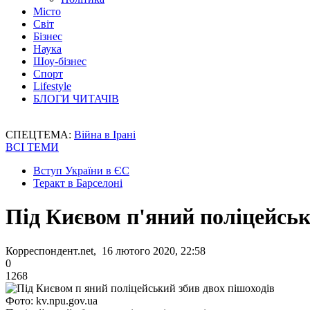
Місто
Світ
Бізнес
Наука
Шоу-бізнес
Спорт
Lifestyle
БЛОГИ ЧИТАЧІВ
СПЕЦТЕМА:
Війна в Ірані
ВСІ ТЕМИ
Вступ України в ЄС
Теракт в Барселоні
Під Києвом п'яний поліцейськ
Корреспондент.net, 16 лютого 2020, 22:58
0
1268
Фото: kv.npu.gov.ua