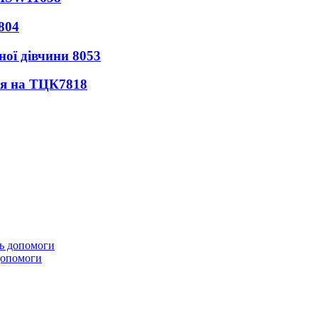
804
ної дівчини
8053
ся на ТЦК
7818
 допомоги