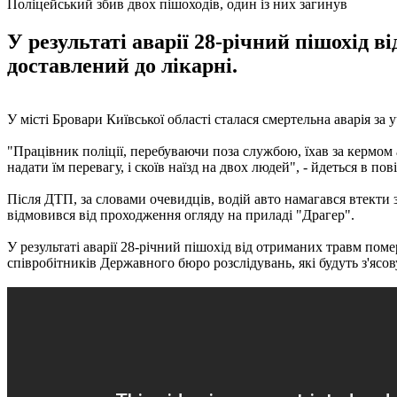
Поліцейський збив двох пішоходів, один із них загинув
У результаті аварії 28-річний пішохід в
доставлений до лікарні.
У місті Бровари Київської області сталася смертельна аварія за у
"Працівник поліції, перебуваючи поза службою, їхав за кермом
надати їм перевагу, і скоїв наїзд на двох людей", - йдеться в пов
Після ДТП, за словами очевидців, водій авто намагався втекти 
відмовився від проходження огляду на приладі "Драгер".
У результаті аварії 28-річний пішохід від отриманих травм поме
співробітників Державного бюро розслідувань, які будуть з'яс