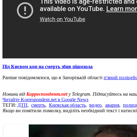
Під Києвом коп на смерть збив пішохода
Раніше повідомлялося, що в Запорізькій області
п'яний поліцей
Новини від
Корреспондент.net
у Telegram. Підписуйтесь на на
Читайте Korrespondent.net в Google News
ТЕГИ:
ДТП
,
смерть
,
Киевская область
,
видео
,
авария
,
полиц
Якщо ви помітили помилку, виділіть необхідний текст і натисніт