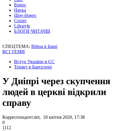
Бізнес
Наука
Шоу-бізнес
Спорт
Lifestyle
БЛОГИ ЧИТАЧІВ
СПЕЦТЕМА:
Війна в Ірані
ВСІ ТЕМИ
Вступ України в ЄС
Теракт в Барселоні
У Дніпрі через скупчення
людей в церкві відкрили
справу
Корреспондент.net, 18 квітня 2020, 17:38
0
1112