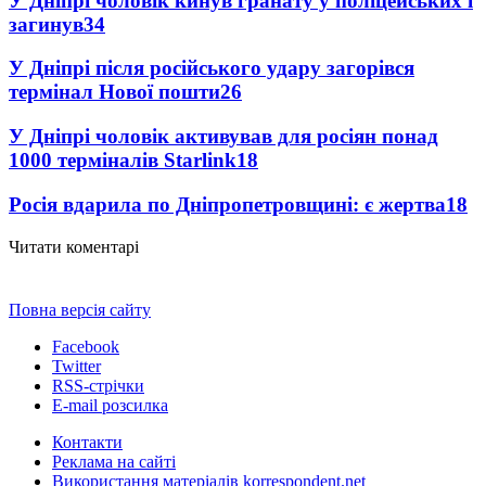
У Дніпрі чоловік кинув гранату у поліцейських і
загинув
34
У Дніпрі після російського удару загорівся
термінал Нової пошти
26
У Дніпрі чоловік активував для росіян понад
1000 терміналів Starlink
18
Росія вдарила по Дніпропетровщині: є жертва
18
Читати коментарі
Повна версія сайту
Facebook
Twitter
RSS-стрічки
E-mail розсилка
Контакти
Реклама на сайті
Використання матеріалів korrespondent.net