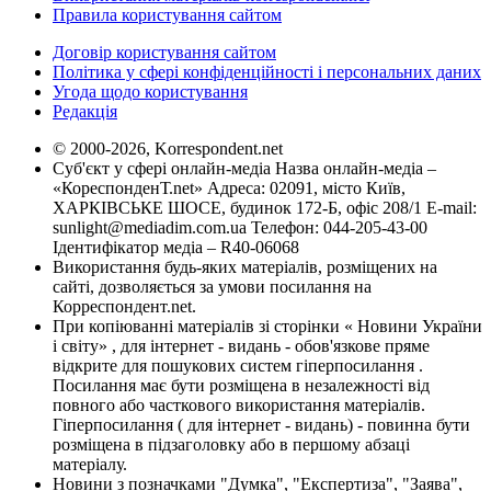
Правила користування сайтом
Договір користування сайтом
Політика у сфері конфіденційності і персональних даних
Угода щодо користування
Редакція
© 2000-2026, Korrespondent.net
Суб'єкт у сфері онлайн-медіа Назва онлайн-медіа –
«КореспонденТ.net» Адреса: 02091, місто Київ,
ХАРКІВСЬКЕ ШОСЕ, будинок 172-Б, офіс 208/1 E-mail:
sunlight@mediadim.com.ua
Телефон: 044-205-43-00
Ідентифікатор медіа – R40-06068
Використання будь-яких матеріалів, розміщених на
сайті, дозволяється за умови посилання на
Корреспондент.net.
При копіюванні матеріалів зі сторінки « Новини України
і світу» , для інтернет - видань - обов'язкове пряме
відкрите для пошукових систем гіперпосилання .
Посилання має бути розміщена в незалежності від
повного або часткового використання матеріалів.
Гіперпосилання ( для інтернет - видань) - повинна бути
розміщена в підзаголовку або в першому абзаці
матеріалу.
Новини з позначками "Думка", "Експертиза", "Заява",