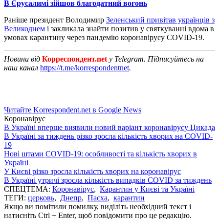
В Єрусалимі зійшов благодатний вогонь
Раніше президент Володимир
Зеленський привітав українців з
Великоднем
і закликала знайти позитив у святкуванні вдома в
умовах карантину через пандемію коронавірусу COVID-19.
Новини від
Корреспондент.net
у Telegram. Підписуйтесь на
наш канал
https://t.me/korrespondentnet
.
Читайте Korrespondent.net в Google News
Коронавірус
В Україні вперше виявили новий варіант коронавірусу Цикада
В Україні за тиждень різко зросла кількість хворих на COVID-
19
Нові штами COVID-19: особливості та кількість хворих в
Україні
У Києві різко зросла кількість хворих на коронавірус
В Україні утричі зросла кількість випадків COVID за тиждень
СПЕЦТЕМА:
Коронавірус
,
Карантин у Києві та Україні
ТЕГИ:
церковь
,
Днепр
,
Пасха
,
карантин
Якщо ви помітили помилку, виділіть необхідний текст і
натисніть Ctrl + Enter, щоб повідомити про це редакцію.