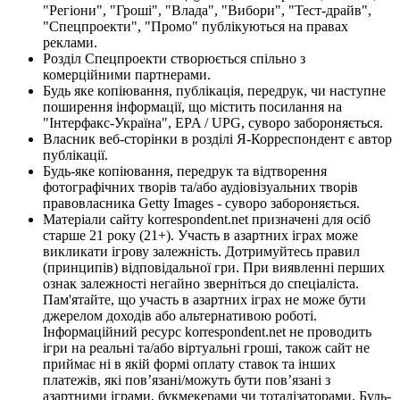
"Регіони", "Гроші", "Влада", "Вибори", "Тест-драйв",
"Спецпроекти", "Промо" публікуються на правах
реклами.
Розділ Спецпроекти створюється спільно з
комерційними партнерами.
Будь яке копіювання, публікація, передрук, чи наступне
поширення інформації, що містить посилання на
"Інтерфакс-Україна", EPA / UPG, суворо забороняється.
Власник веб-сторінки в розділі Я-Корреспондент є автор
публікації.
Будь-яке копіювання, передрук та відтворення
фотографічних творів та/або аудіовізуальних творів
правовласника Getty Images - суворо забороняється.
Матеріали сайту korrespondent.net призначені для осіб
старше 21 року (21+). Участь в азартних іграх може
викликати ігрову залежність. Дотримуйтесь правил
(принципів) відповідальної гри. При виявленні перших
ознак залежності негайно зверніться до спеціаліста.
Пам'ятайте, що участь в азартних іграх не може бути
джерелом доходів або альтернативою роботі.
Інформаційний ресурс korrespondent.net не проводить
ігри на реальні та/або віртуальні гроші, також сайт не
приймає ні в якій формі оплату ставок та інших
платежів, які пов’язані/можуть бути пов’язані з
азартними іграми, букмекерами чи тоталізаторами. Будь-