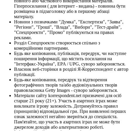
повного або часткового використання матеріалів.
Гіперпосилання ( для інтернет - видань) - повинна бути
розміщена в підзаголовку або в першому абзаці
матеріалу.
Новини з позначками "Думка", "Експертиза", "Заява",
"Регіони", "Гроші", "Влада", "Вибори", "Тест-драйв",
"Спецпроекти", "Промо" публікуються на правах
реклами.
Розділ Спецпроекти створюється спільно з
комерційними партнерами.
Будь яке копіювання, публікація, передрук, чи наступне
поширення інформації, що містить посилання на
"Інтерфакс-Україна", EPA / UPG, суворо забороняється.
Власник веб-сторінки в розділі Я-Корреспондент є автор
публікації.
Будь-яке копіювання, передрук та відтворення
фотографічних творів та/або аудіовізуальних творів
правовласника Getty Images - суворо забороняється.
Матеріали сайту korrespondent.net призначені для осіб
старше 21 року (21+). Участь в азартних іграх може
викликати ігрову залежність. Дотримуйтесь правил
(принципів) відповідальної гри. При виявленні перших
ознак залежності негайно зверніться до спеціаліста.
Пам'ятайте, що участь в азартних іграх не може бути
джерелом доходів або альтернативою роботі.