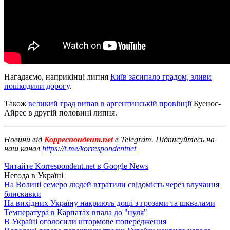
Нагадаємо, наприкінці липня
Київ засипало градом, зливи
пошкодили дорогу
.
Також
великий град випав в аргентинській провінції
Буенос-
Айрес в другій половині липня.
Новини від
Корреспондент.net
в Telegram. Підписуйтесь на
наш канал
https://t.me/korrespondentnet
Читайте Korrespondent.net в Google News
Негода в Україні
На Волині семеро людей втратили свідомість через влучання
блискавки
На вихідних Україну накриють дощі з грозами та шквалами
Температура в Карпатах впала до "нуля"
В Україні оголосили штормове попередження