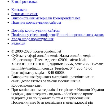
E-mail розсилка
Контакти
Реклама на сайті
Використання матеріалів korrespondent.net
Правила користування сайтом
Договір користування сайтом
Політика у сфері конфіденційності і персональних даних
Угода щодо користування
Редакція
© 2000-2026, Korrespondent.net
Суб'єкт у сфері онлайн-медіа Назва онлайн-медіа –
«КореспонденТ.net» Адреса: 02091, місто Київ,
ХАРКІВСЬКЕ ШОСЕ, будинок 172-Б, офіс 208/1 E-mail:
sunlight@mediadim.com.ua
Телефон: 044-205-43-00
Ідентифікатор медіа – R40-06068
Використання будь-яких матеріалів, розміщених на
сайті, дозволяється за умови посилання на
Корреспондент.net.
При копіюванні матеріалів зі сторінки « Новини України
і світу» , для інтернет - видань - обов'язкове пряме
відкрите для пошукових систем гіперпосилання .
Посилання має бути розміщена в незалежності від