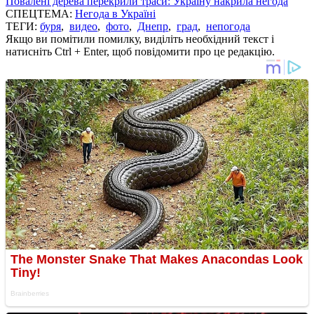
Повалені дерева перекрили траси: Україну накрила негода
СПЕЦТЕМА:
Негода в Україні
ТЕГИ:
буря
,
видео
,
фото
,
Днепр
,
град
,
непогода
Якщо ви помітили помилку, виділіть необхідний текст і
натисніть Ctrl + Enter, щоб повідомити про це редакцію.