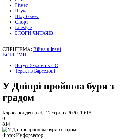
Бізнес
Наука
Шоу-бізнес
Спорт
Lifestyle
БЛОГИ ЧИТАЧІВ
СПЕЦТЕМА:
Війна в Ірані
ВСІ ТЕМИ
Вступ України в ЄС
Теракт в Барселоні
У Дніпрі пройшла буря з
градом
Корреспондент.net, 12 серпня 2020, 10:15
0
814
Фото: Информатор