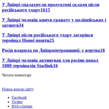
У Дніпрі спалахнули продуктові склади після
російського удару
1615
У Дніпрі чоловік кинув гранату у поліцейських і
загинув
34
У Дніпрі після російського удару загорівся
термінал Нової пошти
25
Росія вдарила по Дніпропетровщині: є жертва
18
У Дніпрі чоловік активував для росіян понад
1000 терміналів Starlink
16
Читати коментарі
Повна версія сайту
Facebook
Twitter
RSS-стрічки