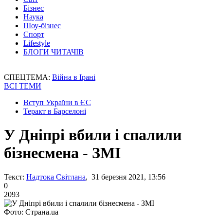
Бізнес
Наука
Шоу-бізнес
Спорт
Lifestyle
БЛОГИ ЧИТАЧІВ
СПЕЦТЕМА:
Війна в Ірані
ВСІ ТЕМИ
Вступ України в ЄС
Теракт в Барселоні
У Дніпрі вбили і спалили
бізнесмена - ЗМІ
Текст:
Надтока Світлана
, 31 березня 2021, 13:56
0
2093
Фото: Страна.ua