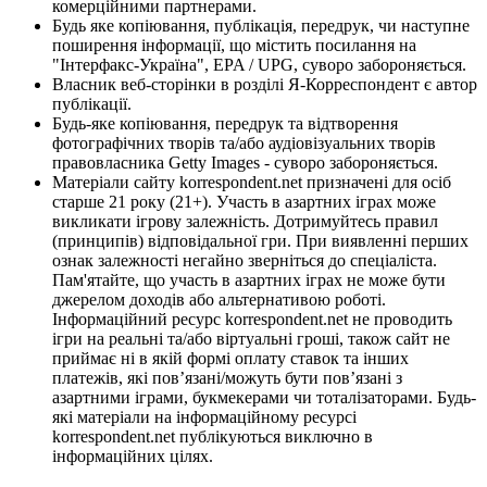
комерційними партнерами.
Будь яке копіювання, публікація, передрук, чи наступне
поширення інформації, що містить посилання на
"Інтерфакс-Україна", EPA / UPG, суворо забороняється.
Власник веб-сторінки в розділі Я-Корреспондент є автор
публікації.
Будь-яке копіювання, передрук та відтворення
фотографічних творів та/або аудіовізуальних творів
правовласника Getty Images - суворо забороняється.
Матеріали сайту korrespondent.net призначені для осіб
старше 21 року (21+). Участь в азартних іграх може
викликати ігрову залежність. Дотримуйтесь правил
(принципів) відповідальної гри. При виявленні перших
ознак залежності негайно зверніться до спеціаліста.
Пам'ятайте, що участь в азартних іграх не може бути
джерелом доходів або альтернативою роботі.
Інформаційний ресурс korrespondent.net не проводить
ігри на реальні та/або віртуальні гроші, також сайт не
приймає ні в якій формі оплату ставок та інших
платежів, які пов’язані/можуть бути пов’язані з
азартними іграми, букмекерами чи тоталізаторами. Будь-
які матеріали на інформаційному ресурсі
korrespondent.net публікуються виключно в
інформаційних цілях.