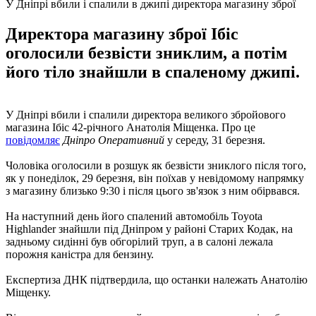
У Дніпрі вбили і спалили в джипі директора магазину зброї
Директора магазину зброї Ібіс
оголосили безвісти зниклим, а потім
його тіло знайшли в спаленому джипі.
У Дніпрі вбили і спалили директора великого збройового
магазина Ібіс 42-річного Анатолія Міщенка. Про це
повідомляє
Дніпро Оперативний
у середу, 31 березня.
Чоловіка оголосили в розшук як безвісти зниклого після того,
як у понеділок, 29 березня, він поїхав у невідомому напрямку
з магазину близько 9:30 і після цього зв'язок з ним обірвався.
На наступний день його спалений автомобіль Toyota
Highlander знайшли під Дніпром у районі Старих Кодак, на
задньому сидінні був обгорілий труп, а в салоні лежала
порожня каністра для бензину.
Експертиза ДНК підтвердила, що останки належать Анатолію
Міщенку.