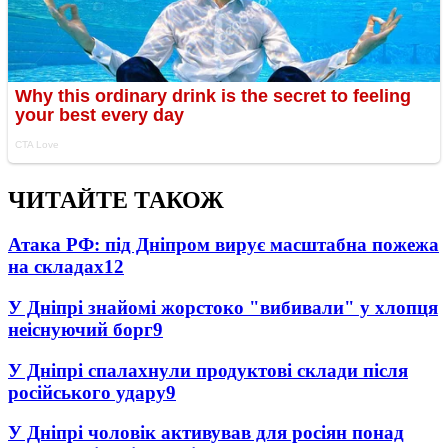
ЧИТАЙТЕ ТАКОЖ
Атака РФ: під Дніпром вирує масштабна пожежа
на складах
12
У Дніпрі знайомі жорстоко "вибивали" у хлопця
неіснуючий борг
9
У Дніпрі спалахнули продуктові склади після
російського удару
9
У Дніпрі чоловік активував для росіян понад