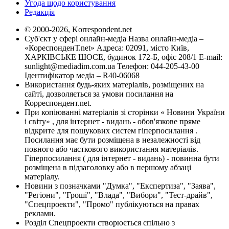
Угода щодо користування
Редакція
© 2000-2026, Korrespondent.net
Суб'єкт у сфері онлайн-медіа Назва онлайн-медіа –
«КореспонденТ.net» Адреса: 02091, місто Київ,
ХАРКІВСЬКЕ ШОСЕ, будинок 172-Б, офіс 208/1 E-mail:
sunlight@mediadim.com.ua
Телефон: 044-205-43-00
Ідентифікатор медіа – R40-06068
Використання будь-яких матеріалів, розміщених на
сайті, дозволяється за умови посилання на
Корреспондент.net.
При копіюванні матеріалів зі сторінки « Новини України
і світу» , для інтернет - видань - обов'язкове пряме
відкрите для пошукових систем гіперпосилання .
Посилання має бути розміщена в незалежності від
повного або часткового використання матеріалів.
Гіперпосилання ( для інтернет - видань) - повинна бути
розміщена в підзаголовку або в першому абзаці
матеріалу.
Новини з позначками "Думка", "Експертиза", "Заява",
"Регіони", "Гроші", "Влада", "Вибори", "Тест-драйв",
"Спецпроекти", "Промо" публікуються на правах
реклами.
Розділ Спецпроекти створюється спільно з