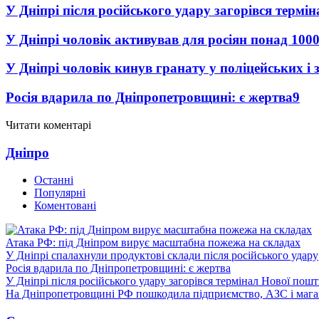
У Дніпрі після російського удару загорівся термі
У Дніпрі чоловік активував для росіян понад 1000
У Дніпрі чоловік кинув гранату у поліцейських і 
Росія вдарила по Дніпропетровщині: є жертва
9
Читати коментарі
Дніпро
Останні
Популярні
Коментовані
Атака РФ: під Дніпром вирує масштабна пожежа на складах
У Дніпрі спалахнули продуктові склади після російського удару
Росія вдарила по Дніпропетровщині: є жертва
У Дніпрі після російського удару загорівся термінал Нової пош
На Дніпропетровщині РФ пошкодила підприємство, АЗС і мага