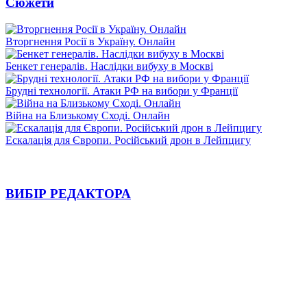
Сюжети
Вторгнення Росії в Україну. Онлайн
Бенкет генералів. Наслідки вибуху в Москві
Брудні технології. Атаки РФ на вибори у Франції
Війна на Близькому Сході. Онлайн
Ескалація для Європи. Російський дрон в Лейпцигу
ВИБІР РЕДАКТОРА