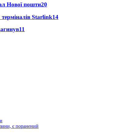
нал Нової пошти
20
 терміналів Starlink
14
загинув
11
ти
зини, є поранений