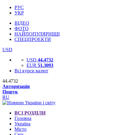
РУС
УКР
ВІДЕО
ФОТО
НАЙПОПУЛЯРНІШІ
СПЕЦПРОЕКТИ
USD
USD
44.4732
EUR
51.3093
Всі курси валют
44.4732
Авторизація
Пошук
RU
ВСІ РОЗДІЛИ
Головна
Україна
Місто
Світ