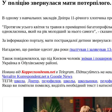
У поліцію звернулася мати потерпілого
В одному з навчальних закладів Дніпра 11-річного хлопчика пр
"Протягом усього квітня та травня в приміщенні багатопрофіль
однокласника, який на рік молодший за нього самого", - сказано
За інформацією порталу, мати постраждалої дитини звернулася 
Нагадаємо, що раніше одесит два роки
ґвалтував і залякував 13
Також повідомлялося, що під Києвом чоловік
знімав і поширюв
Українка в Обухівському районі.
Новини від
Корреспондент.net
в Telegram. Підписуйтесь на на
Читайте Korrespondent.net в Google News
ТЕГИ:
школа
,
Днепр
,
педофилия
,
школы
,
школьники
,
педоф
Якщо ви помітили помилку, виділіть необхідний текст і натисніт