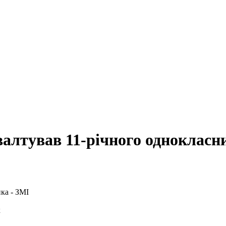
валтував 11-річного однокласн
к