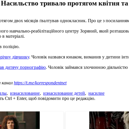
. Насильство тривало протягом квітня та
отягом двох місяців ґвалтував однокласник. Про це з посилання
ного навчально-реабілітаційного центру Зоряний, який розташов
 в матеріалі.
в поліцію.
-річну дівчинку
. Чоловік назвався юнаком, виманив у дитини інти
ав дитячу порнографію
. Чоловік займався злочинною діяльністю 
ш канал
https://t.me/korrespondentnet
илы
,
изнасилование
,
изнасилование детей
,
насилие
ь Ctrl + Enter, щоб повідомити про це редакцію.