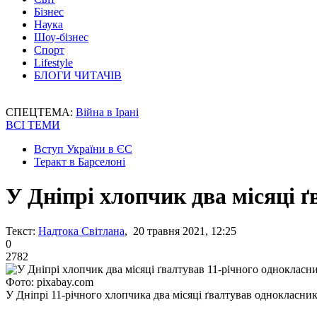
Бізнес
Наука
Шоу-бізнес
Спорт
Lifestyle
БЛОГИ ЧИТАЧІВ
СПЕЦТЕМА:
Війна в Ірані
ВСІ ТЕМИ
Вступ України в ЄС
Теракт в Барселоні
У Дніпрі хлопчик два місяці ґ
Текст:
Надтока Світлана
, 20 травня 2021, 12:25
0
2782
Фото: pixabay.com
У Дніпрі 11-річного хлопчика два місяці ґвалтував однокласни