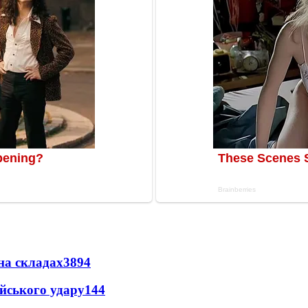
на складах
3894
ійського удару
144