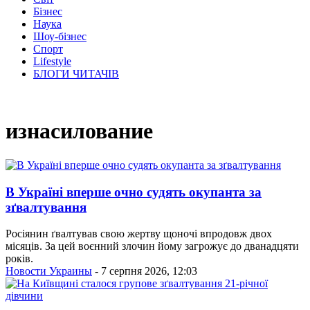
Бізнес
Наука
Шоу-бізнес
Спорт
Lifestyle
БЛОГИ ЧИТАЧІВ
изнасилование
В Україні вперше очно судять окупанта за
зґвалтування
Росіянин ґвалтував свою жертву щоночі впродовж двох
місяців. За цей воєнний злочин йому загрожує до дванадцяти
років.
Новости Украины
- 7 серпня 2026, 12:03