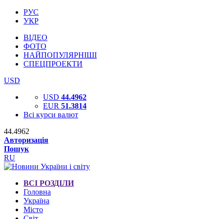
РУС
УКР
ВІДЕО
ФОТО
НАЙПОПУЛЯРНІШІ
СПЕЦПРОЕКТИ
USD
USD
44.4962
EUR
51.3814
Всі курси валют
44.4962
Авторизація
Пошук
RU
ВСІ РОЗДІЛИ
Головна
Україна
Місто
Світ