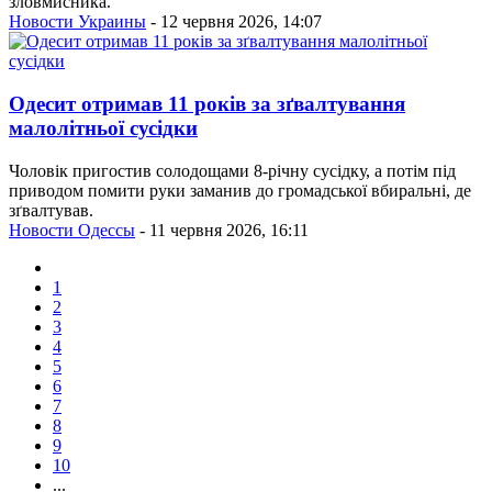
зловмисника.
Новости Украины
- 12 червня 2026, 14:07
Одесит отримав 11 років за зґвалтування
малолітньої сусідки
Чоловік пригостив солодощами 8-річну сусідку, а потім під
приводом помити руки заманив до громадської вбиральні, де
зґвалтував.
Новости Одессы
- 11 червня 2026, 16:11
1
2
3
4
5
6
7
8
9
10
...