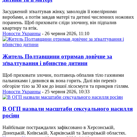
Засуджений зґвалтував жінку, заволодів її ювелірними
виробами, а потім завдав матері та дитині численних ножових
поранень. Щоб приховати сліди злочину, він підпалив
квартиру та втік.
Новости Украины
- 26 червня 2026, 11:10
Житель Полтавщини отримав довічне за
зґвалтування і вбивство дитини
Щоб приховати злочин, полтавець обпалив тіло газовими
пальниками і дивився як вона горить. Далі він перевіз
обгоріле тіло за 30 км до іншої лісосмуги та прикрив гіллям.
Новости Украины
- 25 червня 2026, 10:33
В ОГП назвали масштаби сексуального насилля
росіян
Найбільше постраждалих зафіксовано в Херсонській,
Донецькій, Київській, Харківській та Запорізькій областях.