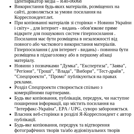
Ідентифікатор медіа – R40-06068
Використання будь-яких матеріалів, розміщених на
сайті, дозволяється за умови посилання на
Корреспондент.net.
При копіюванні матеріалів зі сторінки « Новини України
і світу» , для інтернет - видань - обов'язкове пряме
відкрите для пошукових систем гіперпосилання .
Посилання має бути розміщена в незалежності від
повного або часткового використання матеріалів.
Гіперпосилання ( для інтернет - видань) - повинна бути
розміщена в підзаголовку або в першому абзаці
матеріалу.
Новини з позначками "Думка", "Експертиза", "Заява",
"Регіони", "Гроші", "Влада", "Вибори", "Тест-драйв",
"Спецпроекти", "Промо" публікуються на правах
реклами.
Розділ Спецпроекти створюється спільно з
комерційними партнерами.
Будь яке копіювання, публікація, передрук, чи наступне
поширення інформації, що містить посилання на
"Інтерфакс-Україна", EPA / UPG, суворо забороняється.
Власник веб-сторінки в розділі Я-Корреспондент є автор
публікації.
Будь-яке копіювання, передрук та відтворення
фотографічних творів та/або аудіовізуальних творів