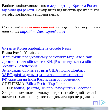
Раніше повідомлялося, що
в аеропорт під Кривим Рогом
вдарили дві ракети
. Розмір вирв від вибухів досягає п'яти
метрів, повідомила місцева влада.
Новини від
Корреспондент.net
в Telegram. Підписуйтесь на
наш канал
https://t.me/korrespondentnet
Читайте Korrespondent.net в Google News
Війна Росії з Україною
Зеленський про українську балістику: Буде, але є "але"
Десятки тисяч військових КНДР вчитимуться на війні в
Україні - Зеленський
Зеленський оцінив гарантії США і долю Донбасу
ЗАЕС двічі за день втрачала зовнішнє живлення
РФ скинула на Ізюм КАБи: семеро поранених
СПЕЦТЕМА:
Війна Росії з Україною
ТЕГИ:
война
,
ракеты
,
Днепр
,
разрушения
,
обстрел
Якщо ви помітили помилку, виділіть необхідний текст і
натисніть Ctrl + Enter, щоб повідомити про це редакцію.