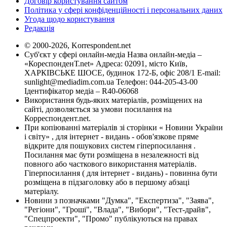
Договір користування сайтом
Політика у сфері конфіденційності і персональних даних
Угода щодо користування
Редакція
© 2000-2026, Korrespondent.net
Суб'єкт у сфері онлайн-медіа Назва онлайн-медіа –
«КореспонденТ.net» Адреса: 02091, місто Київ,
ХАРКІВСЬКЕ ШОСЕ, будинок 172-Б, офіс 208/1 E-mail:
sunlight@mediadim.com.ua
Телефон: 044-205-43-00
Ідентифікатор медіа – R40-06068
Використання будь-яких матеріалів, розміщених на
сайті, дозволяється за умови посилання на
Корреспондент.net.
При копіюванні матеріалів зі сторінки « Новини України
і світу» , для інтернет - видань - обов'язкове пряме
відкрите для пошукових систем гіперпосилання .
Посилання має бути розміщена в незалежності від
повного або часткового використання матеріалів.
Гіперпосилання ( для інтернет - видань) - повинна бути
розміщена в підзаголовку або в першому абзаці
матеріалу.
Новини з позначками "Думка", "Експертиза", "Заява",
"Регіони", "Гроші", "Влада", "Вибори", "Тест-драйв",
"Спецпроекти", "Промо" публікуються на правах