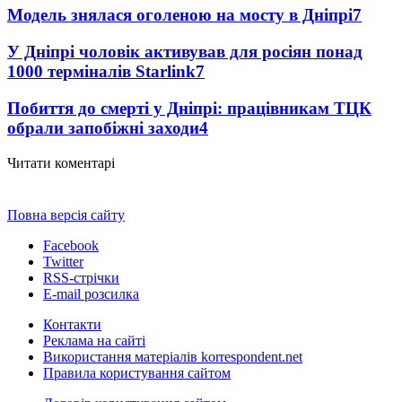
Модель знялася оголеною на мосту в Дніпрі
7
У Дніпрі чоловік активував для росіян понад
1000 терміналів Starlink
7
Побиття до смерті у Дніпрі: працівникам ТЦК
обрали запобіжні заходи
4
Читати коментарі
Повна версія сайту
Facebook
Twitter
RSS-стрічки
E-mail розсилка
Контакти
Реклама на сайті
Використання матеріалів korrespondent.net
Правила користування сайтом