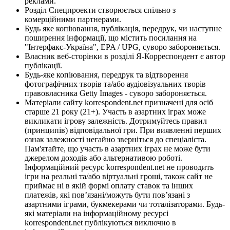
реклами.
Розділ Спецпроекти створюється спільно з
комерційними партнерами.
Будь яке копіювання, публікація, передрук, чи наступне
поширення інформації, що містить посилання на
"Інтерфакс-Україна", EPA / UPG, суворо забороняється.
Власник веб-сторінки в розділі Я-Корреспондент є автор
публікації.
Будь-яке копіювання, передрук та відтворення
фотографічних творів та/або аудіовізуальних творів
правовласника Getty Images - суворо забороняється.
Матеріали сайту korrespondent.net призначені для осіб
старше 21 року (21+). Участь в азартних іграх може
викликати ігрову залежність. Дотримуйтесь правил
(принципів) відповідальної гри. При виявленні перших
ознак залежності негайно зверніться до спеціаліста.
Пам'ятайте, що участь в азартних іграх не може бути
джерелом доходів або альтернативою роботі.
Інформаційний ресурс korrespondent.net не проводить
ігри на реальні та/або віртуальні гроші, також сайт не
приймає ні в якій формі оплату ставок та інших
платежів, які пов’язані/можуть бути пов’язані з
азартними іграми, букмекерами чи тоталізаторами. Будь-
які матеріали на інформаційному ресурсі
korrespondent.net публікуються виключно в