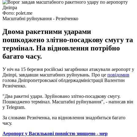
Фото: polet.me
Масштабні руйнування - Резніченко
Двома ракетними ударами
пошкоджено злітно-посадкову смугу та
термінал. На відновлення потрібно
багато часу.
У ніч на 15 березня російські загарбники атакували аеропорт у
Дніпрі, завдавши масштабних руйнувань. Про це
повідомив
голова Дніпропетровської облдержадміністрації Валентин
Резніченко.
"Два ракетні удари. Зруйновано злітно-посадкову смугу.
Пошкоджено термінал. Масштабні руйнування", - написав він
у Telegram.
За словами Резніченка, на відновлення знадобиться багато
часу.
Аеропорт у Василькові повністю знищено - мер