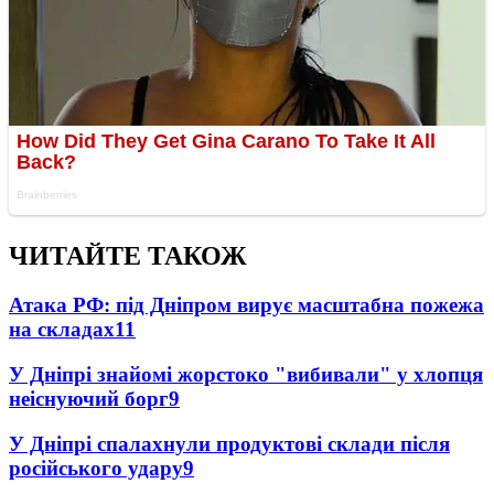
ЧИТАЙТЕ ТАКОЖ
Атака РФ: під Дніпром вирує масштабна пожежа
на складах
11
У Дніпрі знайомі жорстоко "вибивали" у хлопця
неіснуючий борг
9
У Дніпрі спалахнули продуктові склади після
російського удару
9