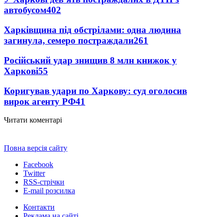
автобусом
402
Харківщина під обстрілами: одна людина
загинула, семеро постраждали
261
Російський удар знищив 8 млн книжок у
Харкові
55
Коригував удари по Харкову: суд оголосив
вирок агенту РФ
41
Читати коментарі
Повна версія сайту
Facebook
Twitter
RSS-стрічки
E-mail розсилка
Контакти
Реклама на сайті