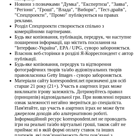
Новини з позначками "Думка", "Експертиза", "Заява",
"Регіони", "Гроші", "Влада", "Вибори", "Тест-драйв",
"Спецпроекти", "Промо" публікуються на правах
реклами.
Розділ Спецпроекти створюється спільно з
комерційними партнерами.
Будь яке копіювання, публікація, передрук, чи наступне
поширення інформації, що містить посилання на
"Інтерфакс-Україна", EPA / UPG, суворо забороняється.
Власник веб-сторінки в розділі Я-Корреспондент є автор
публікації.
Будь-яке копіювання, передрук та відтворення
фотографічних творів та/або аудіовізуальних творів
правовласника Getty Images - суворо забороняється.
Матеріали сайту korrespondent.net призначені для осіб
старше 21 року (21+). Участь в азартних іграх може
викликати ігрову залежність. Дотримуйтесь правил
(принципів) відповідальної гри. При виявленні перших
ознак залежності негайно зверніться до спеціаліста.
Пам'ятайте, що участь в азартних іграх не може бути
джерелом доходів або альтернативою роботі.
Інформаційний ресурс korrespondent.net не проводить
ігри на реальні та/або віртуальні гроші, також сайт не
приймає ні в якій формі оплату ставок та інших
платежів, які пов’язані/можуть бути пов’язані з