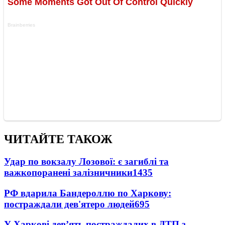
ЧИТАЙТЕ ТАКОЖ
Удар по вокзалу Лозової: є загиблі та
важкопоранені залізничники
1435
РФ вдарила Бандероллю по Харкову:
постраждали дев'ятеро людей
695
У Харкові дев’ять постраждалих в ДТП з