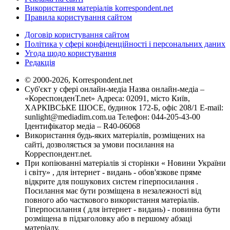
Використання матеріалів korrespondent.net
Правила користування сайтом
Договір користування сайтом
Політика у сфері конфіденційності і персональних даних
Угода щодо користування
Редакція
© 2000-2026, Korrespondent.net
Суб'єкт у сфері онлайн-медіа Назва онлайн-медіа –
«КореспонденТ.net» Адреса: 02091, місто Київ,
ХАРКІВСЬКЕ ШОСЕ, будинок 172-Б, офіс 208/1 E-mail:
sunlight@mediadim.com.ua
Телефон: 044-205-43-00
Ідентифікатор медіа – R40-06068
Використання будь-яких матеріалів, розміщених на
сайті, дозволяється за умови посилання на
Корреспондент.net.
При копіюванні матеріалів зі сторінки « Новини України
і світу» , для інтернет - видань - обов'язкове пряме
відкрите для пошукових систем гіперпосилання .
Посилання має бути розміщена в незалежності від
повного або часткового використання матеріалів.
Гіперпосилання ( для інтернет - видань) - повинна бути
розміщена в підзаголовку або в першому абзаці
матеріалу.