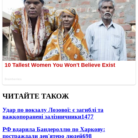
ЧИТАЙТЕ ТАКОЖ
Удар по вокзалу Лозової: є загиблі та
важкопоранені залізничники
1477
РФ вдарила Бандероллю по Харкову:
постраждали дев'ятеро людей
698