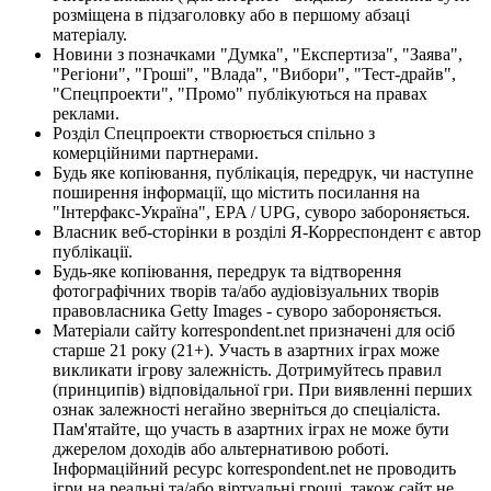
розміщена в підзаголовку або в першому абзаці
матеріалу.
Новини з позначками "Думка", "Експертиза", "Заява",
"Регіони", "Гроші", "Влада", "Вибори", "Тест-драйв",
"Спецпроекти", "Промо" публікуються на правах
реклами.
Розділ Спецпроекти створюється спільно з
комерційними партнерами.
Будь яке копіювання, публікація, передрук, чи наступне
поширення інформації, що містить посилання на
"Інтерфакс-Україна", EPA / UPG, суворо забороняється.
Власник веб-сторінки в розділі Я-Корреспондент є автор
публікації.
Будь-яке копіювання, передрук та відтворення
фотографічних творів та/або аудіовізуальних творів
правовласника Getty Images - суворо забороняється.
Матеріали сайту korrespondent.net призначені для осіб
старше 21 року (21+). Участь в азартних іграх може
викликати ігрову залежність. Дотримуйтесь правил
(принципів) відповідальної гри. При виявленні перших
ознак залежності негайно зверніться до спеціаліста.
Пам'ятайте, що участь в азартних іграх не може бути
джерелом доходів або альтернативою роботі.
Інформаційний ресурс korrespondent.net не проводить
ігри на реальні та/або віртуальні гроші, також сайт не