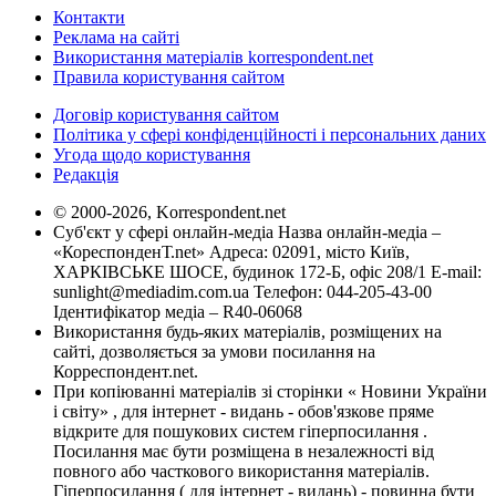
Контакти
Реклама на сайті
Використання матеріалів korrespondent.net
Правила користування сайтом
Договір користування сайтом
Політика у сфері конфіденційності і персональних даних
Угода щодо користування
Редакція
© 2000-2026, Korrespondent.net
Суб'єкт у сфері онлайн-медіа Назва онлайн-медіа –
«КореспонденТ.net» Адреса: 02091, місто Київ,
ХАРКІВСЬКЕ ШОСЕ, будинок 172-Б, офіс 208/1 E-mail:
sunlight@mediadim.com.ua
Телефон: 044-205-43-00
Ідентифікатор медіа – R40-06068
Використання будь-яких матеріалів, розміщених на
сайті, дозволяється за умови посилання на
Корреспондент.net.
При копіюванні матеріалів зі сторінки « Новини України
і світу» , для інтернет - видань - обов'язкове пряме
відкрите для пошукових систем гіперпосилання .
Посилання має бути розміщена в незалежності від
повного або часткового використання матеріалів.
Гіперпосилання ( для інтернет - видань) - повинна бути