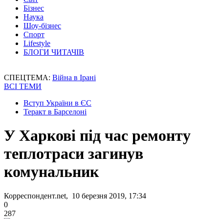
Бізнес
Наука
Шоу-бізнес
Спорт
Lifestyle
БЛОГИ ЧИТАЧІВ
СПЕЦТЕМА:
Війна в Ірані
ВСІ ТЕМИ
Вступ України в ЄС
Теракт в Барселоні
У Харкові під час ремонту
теплотраси загинув
комунальник
Корреспондент.net, 10 березня 2019, 17:34
0
287