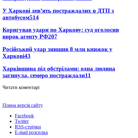
У Харкові дев’ять постраждалих в ДТП з
автобусом
514
Коригував удари по Харкову: суд оголосив
вирок агенту РФ
207
Російський удар знищив 8 млн книжок у
Харкові
43
Харківщина під обстрілами: одна людина
загинула, семеро постраждали
11
Читати коментарі
Повна версія сайту
Facebook
Twitter
RSS-стрічки
E-mail розсилка