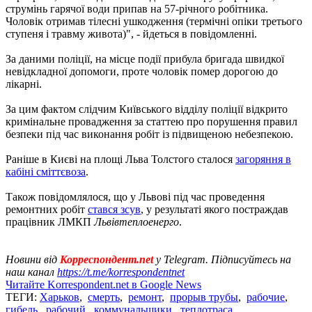
струмінь гарячої води припав на 57-річного робітника.
Чоловік отримав тілесні ушкодження (термічні опіки третього
ступеня і травму живота)", - йдеться в повідомленні.
За даними поліції, на місце події прибула бригада швидкої
невідкладної допомоги, проте чоловік помер дорогою до
лікарні.
За цим фактом слідчим Київського відділу поліції відкрито
кримінальне провадження за статтею про порушення правил
безпеки під час виконання робіт із підвищеною небезпекою.
Раніше в Києві на площі Льва Толстого сталося
загоряння в
кабіні сміттєвоза
.
Також повідомлялося, що у Львові під час проведення
ремонтних робіт
стався зсув
, у результаті якого постраждав
працівник ЛМКП
Львівтеплоенерго
.
Новини від
Корреспондент.net
у Telegram. Підписуйтесь на
наш канал
https://t.me/korrespondentnet
Читайте Korrespondent.net в Google News
ТЕГИ:
Харьков
,
смерть
,
ремонт
,
прорыв трубы
,
рабочие
,
гибель
,
рабочий
,
коммунальщики
,
теплотраса